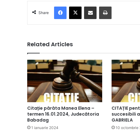
Facebook
X
Share via Email
Print
Share
Related Articles
Citație pârâta Manea Elena –
CITAȚIE pent
termen 16.01.2024, Judecătoria
succesibili
Babadag
GABRIELA
1 ianuarie 2024
10 octombrie