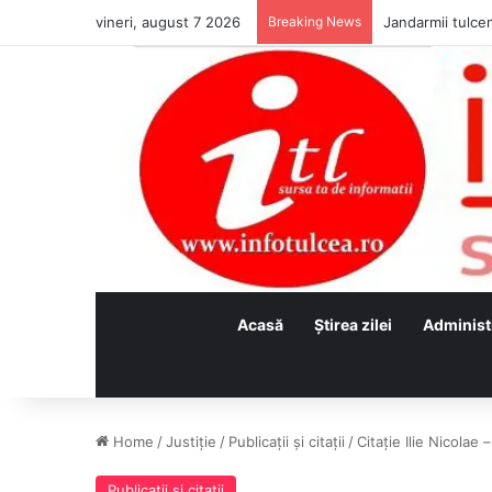
vineri, august 7 2026
Breaking News
Jandarmii tulcen
Acasă
Ştirea zilei
Administ
Home
/
Justiţie
/
Publicații și citații
/
Citație Ilie Nicolae
Publicații și citații