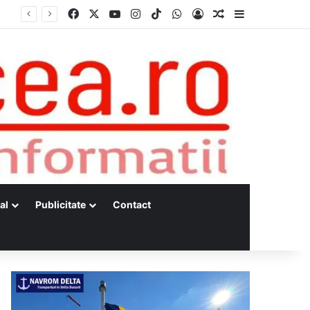
Facebook
X
YouTube
Instagram
TikTok
WhatsApp
Log In
Random Article
Sidebar
al
Publicitate
Contact