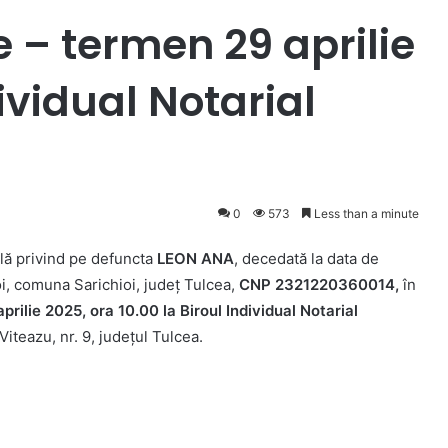
ae – termen 29 aprilie
ividual Notarial
0
573
Less than a minute
lă privind pe defuncta
LEON ANA
, decedată la data de
ioi, comuna Sarichioi, județ Tulcea,
CNP 2321220360014,
în
aprilie 2025, ora 10.00 la Biroul Individual Notarial
iteazu, nr. 9, județul Tulcea.