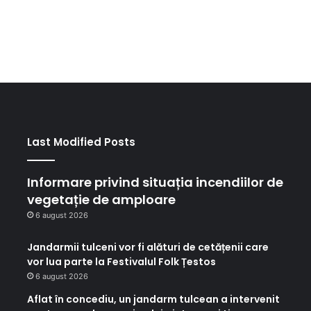
Last Modified Posts
Informare privind situația incendiilor de
vegetație de amploare
6 august 2026
Jandarmii tulceni vor fi alături de cetățenii care
vor lua parte la Festivalul Folk Țestos
6 august 2026
Aflat în concediu, un jandarm tulcean a intervenit