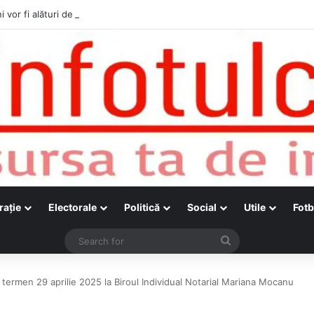
i vor fi alături de cetățenii care vor lua parte la Festivalul Folk Țestos
raţie
Electorale
Politică
Social
Utile
Fotb
Search
for
 – termen 29 aprilie 2025 la Biroul Individual Notarial Mariana Mocanu