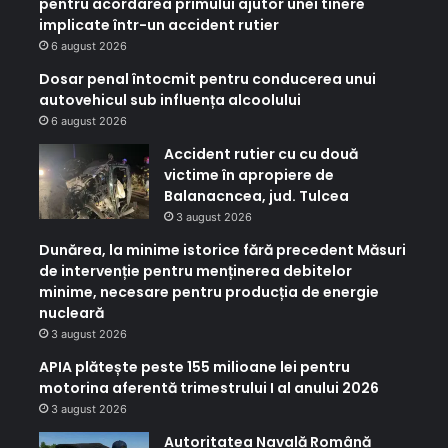
pentru acordarea primului ajutor unei tinere
implicate într-un accident rutier
6 august 2026
Dosar penal întocmit pentru conducerea unui
autovehicul sub influența alcoolului
6 august 2026
Accident rutier cu cu două
victime în apropiere de
Balanacncea, jud. Tulcea
3 august 2026
Dunărea, la minime istorice fără precedent Măsuri
de intervenție pentru menținerea debitelor
minime, necesare pentru producția de energie
nucleară
3 august 2026
APIA plătește peste 155 milioane lei pentru
motorina aferentă trimestrului I al anului 2026
3 august 2026
Autoritatea Navală Română