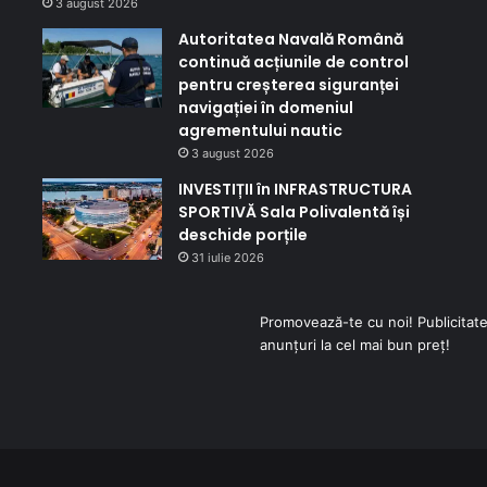
3 august 2026
Autoritatea Navală Română
continuă acțiunile de control
pentru creșterea siguranței
navigației în domeniul
agrementului nautic
3 august 2026
INVESTIȚII în INFRASTRUCTURA
SPORTIVĂ Sala Polivalentă își
deschide porțile
31 iulie 2026
Promovează-te cu noi! Publicitate
anunțuri la cel mai bun preț!