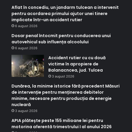
Aflat în concediu, un jandarm tulcean a intervenit
pentru acordarea primului ajutor unei tinere
implicate într-un accident rutier
6 august 2026
Dosar penal întocmit pentru conducerea unui
autovehicul sub influența alcoolului
6 august 2026
Accident rutier cu cu două
victime în apropiere de
Balanacncea, jud. Tulcea
3 august 2026
Dunărea, la minime istorice fără precedent Măsuri
de intervenție pentru menținerea debitelor
minime, necesare pentru producția de energie
nucleară
3 august 2026
APIA plătește peste 155 milioane lei pentru
motorina aferentă trimestrului I al anului 2026