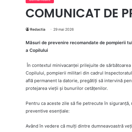
COMUNICAT DE P
Redactia
29 mai 2026
Măsuri de prevenire recomandate de pompierii tulc
a Copilului
În contextul minivacanței prilejuite de sărbătoarea R
Copilului, pompierii militari din cadrul Inspectoratu
află permanent la datorie, pregătiți să intervină pen
protejarea vieții și bunurilor cetățenilor.
Pentru ca aceste zile să fie petrecute în siguranț
preventive esențiale:
Având în vedere că mulți dintre dumneavoastră veți