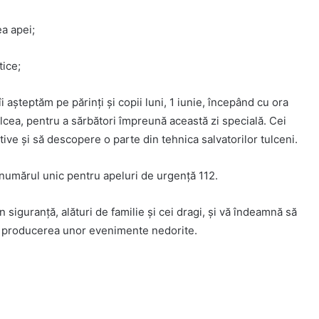
ea apei;
tice;
îi așteptăm pe părinți și copii luni, 1 iunie, începând cu ora
lcea, pentru a sărbători împreună această zi specială. Cei
ctive și să descopere o parte din tehnica salvatorilor tulceni.
i numărul unic pentru apeluri de urgență 112.
n siguranță, alături de familie și cei dragi, și vă îndeamnă să
a producerea unor evenimente nedorite.