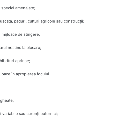
ri special amenajate;
uscată, păduri, culturi agricole sau construcții;
e mijloace de stingere;
arul nestins la plecare;
hibrituri aprinse;
 joace în apropierea focului.
egheate;
 variabile sau curenți puternici;