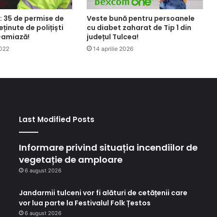
: 35 de permise de
Veste bună pentru persoanele
ținute de polițiști
cu diabet zaharat de Tip 1 din
-amiază!
județul Tulcea!
2022
14 aprilie 2026
Last Modified Posts
Informare privind situația incendiilor de
vegetație de amploare
6 august 2026
Jandarmii tulceni vor fi alături de cetățenii care
vor lua parte la Festivalul Folk Țestos
6 august 2026