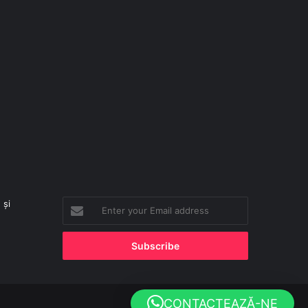
 și
Enter
your
Email
address
CONTACTEAZĂ-NE