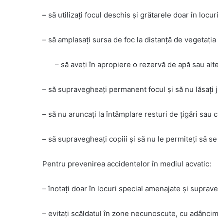
– să utilizați focul deschis și grătarele doar în locu
– să amplasați sursa de foc la distanță de vegetația 
– să aveți în apropiere o rezervă de apă sau alt
– să supravegheați permanent focul și să nu lăsați j
– să nu aruncați la întâmplare resturi de țigări sau c
– să supravegheați copiii și să nu le permiteți să se
Pentru prevenirea accidentelor în mediul acvatic:
– înotați doar în locuri special amenajate și suprav
– evitați scăldatul în zone necunoscute, cu adâncimi