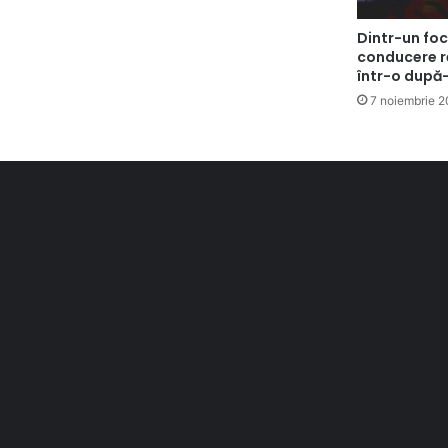
Dintr-un foc
conducere re
într-o după
7 noiembrie 