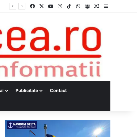
Facebook
X
YouTube
Instagram
TikTok
WhatsApp
Log In
Random Article
Sidebar
al
Publicitate
Contact