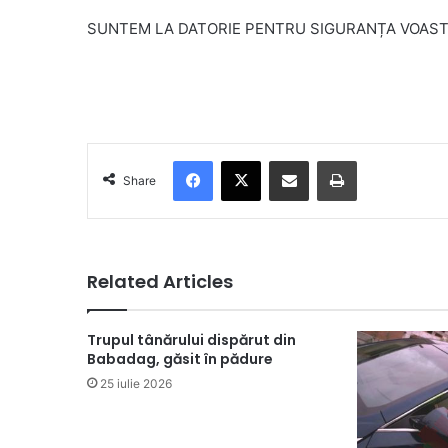
SUNTEM LA DATORIE PENTRU SIGURANȚA VOAST
Facebook
X
Share via Email
Print
Share
Related Articles
Trupul tânărului dispărut din
Babadag, găsit în pădure
25 iulie 2026