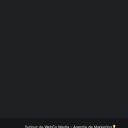
Sutinut de
WebCo Media - Agentie de Marketing