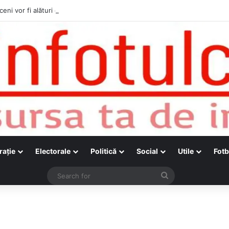
ceni vor fi alături de cetățenii care vor lua parte la Festivalul Folk Țestos
raţie
Electorale
Politică
Social
Utile
Fotb
Search
for