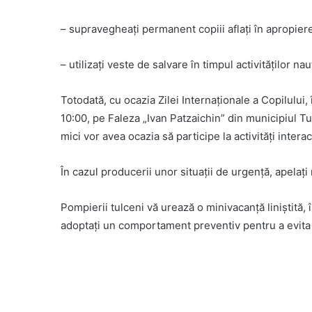
– supravegheați permanent copiii aflați în apropier
– utilizați veste de salvare în timpul activităților nau
Totodată, cu ocazia Zilei Internaționale a Copilului, 
10:00, pe Faleza „Ivan Patzaichin” din municipiul Tu
mici vor avea ocazia să participe la activități intera
În cazul producerii unor situații de urgență, apelaț
Pompierii tulceni vă urează o minivacanță liniștită, î
adoptați un comportament preventiv pentru a evit