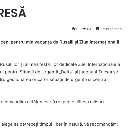
RESĂ
0
401
1 minute read
eni pentru minivacanța de Rusalii și Ziua Internațională
usaliilor și al manifestărilor dedicate Zilei Internaționale a
lui pentru Situații de Urgență „Delta” al județului Tulcea se
tru gestionarea oricăror situații de urgență și pentru
ă, recomandăm cetățenilor să respecte câteva măsuri
 alege să petreceți timpul liber în natură, vă recomandăm: