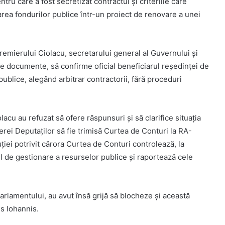
tru care a fost secretizat contractul și criteriile care
carea fondurilor publice într-un proiect de renovare a unei
emierului Ciolacu, secretarului general al Guvernului și
de documente, să confirme oficial beneficiarul reședinței de
 publice, alegând arbitrar contractorii, fără proceduri
acu au refuzat să ofere răspunsuri și să clarifice situația
erei Deputaților să fie trimisă Curtea de Conturi la RA-
iei potrivit cărora Curtea de Conturi controlează, la
 de gestionare a resurselor publice și raportează cele
rlamentului, au avut însă grijă să blocheze și această
aus Iohannis.