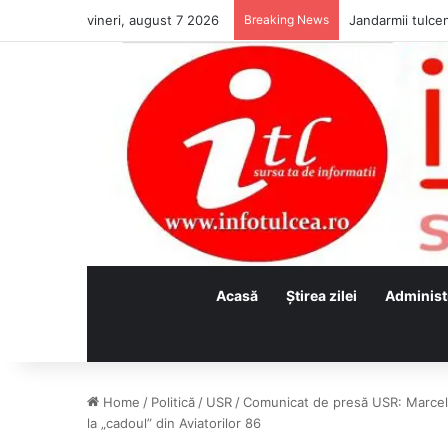
vineri, august 7 2026
Breaking News
Jandarmii tulcen
Acasă
Ştirea zilei
Administ
Home
/
Politică
/
USR
/
Comunicat de presă USR: Marcel Ci
la „cadoul” din Aviatorilor 86