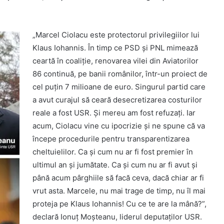
„Marcel Ciolacu este protectorul privilegiilor lui
Klaus Iohannis. În timp ce PSD și PNL mimează
ceartă în coaliție, renovarea vilei din Aviatorilor
86 continuă, pe banii românilor, într-un proiect de
cel puțin 7 milioane de euro. Singurul partid care
a avut curajul să ceară desecretizarea costurilor
reale a fost USR. Și mereu am fost refuzați. Iar
acum, Ciolacu vine cu ipocrizie și ne spune că va
începe procedurile pentru transparentizarea
cheltuielilor. Ca și cum nu ar fi fost premier în
ultimul an și jumătate. Ca și cum nu ar fi avut și
până acum pârghiile să facă ceva, dacă chiar ar fi
vrut asta. Marcele, nu mai trage de timp, nu îl mai
proteja pe Klaus Iohannis! Cu ce te are la mână?”,
declară Ionuț Moșteanu, liderul deputaților USR.