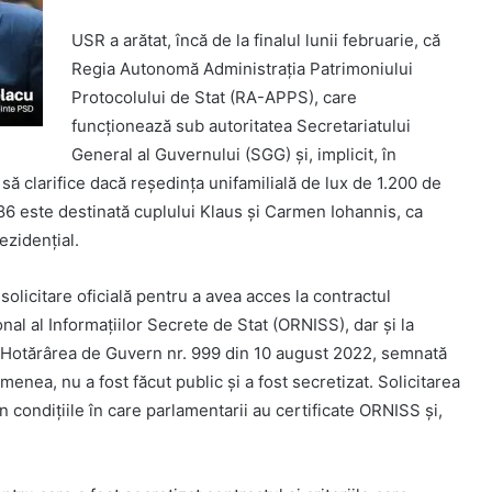
USR a arătat, încă de la finalul lunii februarie, că
Regia Autonomă Administrația Patrimoniului
Protocolului de Stat (RA-APPS), care
funcționează sub autoritatea Secretariatului
General al Guvernului (SGG) și, implicit, în
ă clarifice dacă reședința unifamilială de lux de 1.200 de
. 86 este destinată cuplului Klaus și Carmen Iohannis, ca
ezidențial.
licitare oficială pentru a avea acces la contractul
onal al Informațiilor Secrete de Stat (ORNISS), dar și la
i Hotărârea de Guvern nr. 999 din 10 august 2022, semnată
nea, nu a fost făcut public și a fost secretizat. Solicitarea
 condițiile în care parlamentarii au certificate ORNISS și,