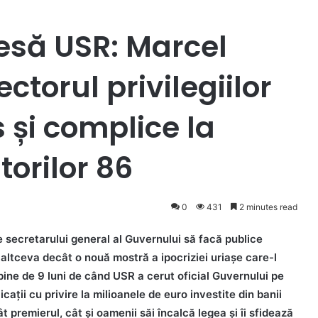
esă USR: Marcel
ctorul privilegiilor
s și complice la
torilor 86
0
431
2 minutes read
e secretarului general al Guvernului să facă publice
unt altceva decât o nouă mostră a ipocriziei uriașe care-l
ine de 9 luni de când USR a cerut oficial Guvernului pe
ații cu privire la milioanele de euro investite din banii
ât premierul, cât și oamenii săi încalcă legea și îi sfidează