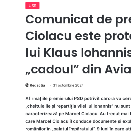
USR
Comunicat de pr
Ciolacu este prote
lui Klaus Iohanni
„cadoul” din Avia
Redactia
31 octombrie 2024
Afirmațiile premierului PSD potrivit cărora va cer
„cheltuielile și repartiția vilei lui Iohannis” nu s
caracterizează pe Marcel Ciolacu. Au trecut mai b
care Marcel Ciolacu îl conduce documente și explic
românilor în „palatul împăratului”. 9 luni în care at