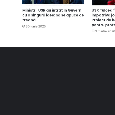
Miniștrii USR au intrat în Guvern
USR Tulcea f
cu o singură idee: să se apuce de
împotriva jo
treabă!
Proiect de 
pentru prote
30 iunie 2025
3 martie 2026