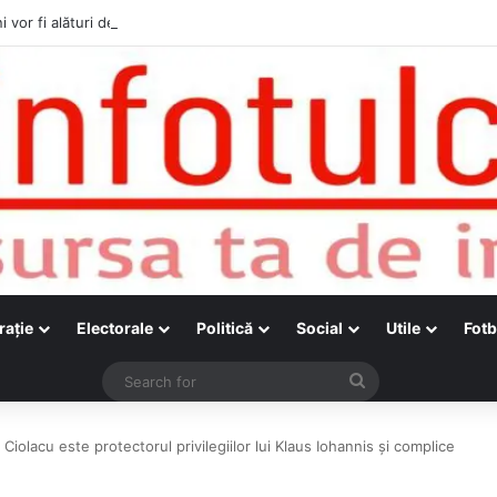
i vor fi alături de cetățenii care vor lua parte la Festivalul Folk Țestos
raţie
Electorale
Politică
Social
Utile
Fotb
Search
for
olacu este protectorul privilegiilor lui Klaus Iohannis și complice