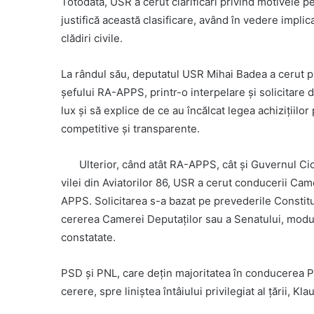
Totodată, USR a cerut clarificări privind motivele pen
justifică această clasificare, având în vedere impli
clădiri civile.
La rândul său, deputatul USR Mihai Badea a cerut pr
șefului RA-APPS, printr-o interpelare și solicitare 
lux și să explice de ce au încălcat legea achizițiilor
competitive și transparente.
Ulterior, când atât RA-APPS, cât și Guvernul Ciol
vilei din Aviatorilor 86, USR a cerut conducerii Cam
APPS. Solicitarea s-a bazat pe prevederile Constituț
cererea Camerei Deputaților sau a Senatului, modul
constatate.
PSD și PNL, care dețin majoritatea în conducerea Pa
cerere, spre liniștea întâiului privilegiat al țării, Kl