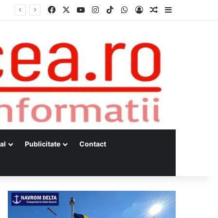
Facebook
X
YouTube
Instagram
TikTok
WhatsApp
Log In
Random Article
Sidebar
al
Publicitate
Contact