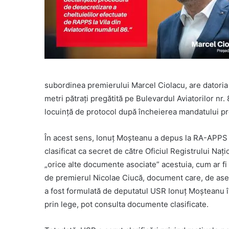
subordinea premierului Marcel Ciolacu, are datoria s
metri pătrați pregătită pe Bulevardul Aviatorilor nr
locuință de protocol după încheierea mandatului pr
În acest sens, Ionuț Moșteanu a depus la RA-APPS so
clasificat ca secret de către Oficiul Registrului Nați
„orice alte documente asociate” acestuia, cum ar f
de premierul Nicolae Ciucă, document care, de aseme
a fost formulată de deputatul USR Ionuț Moșteanu în
prin lege, pot consulta documente clasificate.