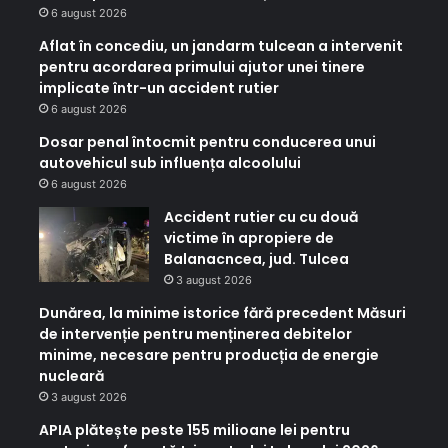
6 august 2026
Aflat în concediu, un jandarm tulcean a intervenit
pentru acordarea primului ajutor unei tinere
implicate într-un accident rutier
6 august 2026
Dosar penal întocmit pentru conducerea unui
autovehicul sub influența alcoolului
6 august 2026
Accident rutier cu cu două
victime în apropiere de
Balanacncea, jud. Tulcea
3 august 2026
Dunărea, la minime istorice fără precedent Măsuri
de intervenție pentru menținerea debitelor
minime, necesare pentru producția de energie
nucleară
3 august 2026
APIA plătește peste 155 milioane lei pentru