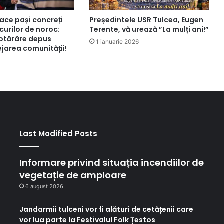
ace pași concreți
Președintele USR Tulcea, Eugen
curilor de noroc:
Terente, vă urează ”La mulți ani!”
hotărâre depus
1 ianuarie 2026
jarea comunității!
Last Modified Posts
Informare privind situația incendiilor de
vegetație de amploare
6 august 2026
Jandarmii tulceni vor fi alături de cetățenii care
vor lua parte la Festivalul Folk Țestos