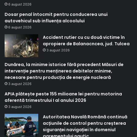
6 august 2026
Dosar penal întocmit pentru conducerea unui
autovehicul sub influența alcoolului
6 august 2026
Accident rutier cu cu două victime în
apropiere de Balanacncea, jud. Tulcea
3 august 2026
Dunărea, la minime istorice fără precedent Măsuri de
intervenție pentru menținerea debitelor minime,
necesare pentru producția de energie nucleară
3 august 2026
APIA plătește peste 155 milioane lei pentru motorina
aferentă trimestrului I al anului 2026
3 august 2026
Autoritatea Navală Română continuă
acțiunile de control pentru creșterea
siguranței navigației în domeniul
agrementului nautic