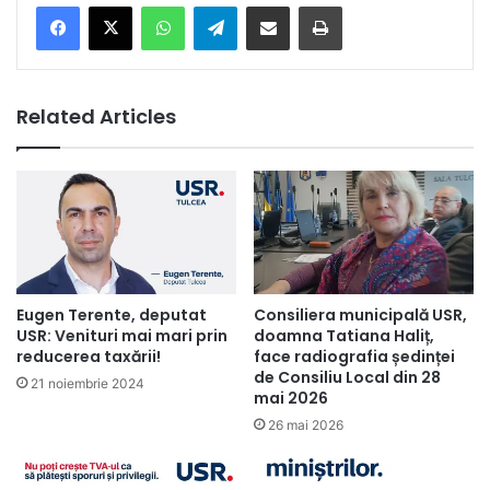
Facebook
X
WhatsApp
Telegram
Share via Email
Print
Related Articles
Eugen Terente, deputat
Consiliera municipală USR,
USR: Venituri mai mari prin
doamna Tatiana Haliț,
reducerea taxării!
face radiografia ședinței
de Consiliu Local din 28
21 noiembrie 2024
mai 2026
26 mai 2026