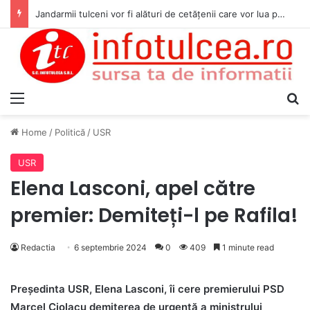
Jandarmii tulceni vor fi alături de cetățenii care vor lua parte la Festivalul Folk Țestos
Menu
S
Home
/
Politică
/
USR
USR
Elena Lasconi, apel către
premier: Demiteți-l pe Rafila!
Redactia
6 septembrie 2024
0
409
1 minute read
Președinta USR, Elena Lasconi, îi cere premierului PSD
Marcel Ciolacu demiterea de urgență a ministrului