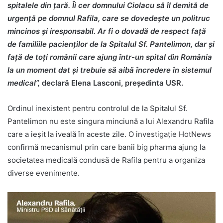
spitalele din țară. Îi cer domnului Ciolacu să îl demită de
urgență pe domnul Rafila, care se dovedește un politruc
mincinos și iresponsabil. Ar fi o dovadă de respect față
de familiile pacienților de la Spitalul Sf. Pantelimon, dar și
față de toți românii care ajung într-un spital din România
la un moment dat și trebuie să aibă încredere în sistemul
medical”,
declară Elena Lasconi, președinta USR.
Ordinul inexistent pentru controlul de la Spitalul Sf.
Pantelimon nu este singura minciună a lui Alexandru Rafila
care a ieșit la iveală în aceste zile. O investigație HotNews
confirmă mecanismul prin care banii big pharma ajung la
societatea medicală condusă de Rafila pentru a organiza
diverse evenimente.