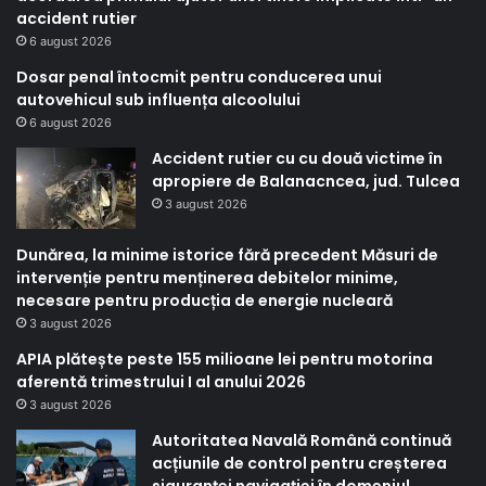
accident rutier
6 august 2026
Dosar penal întocmit pentru conducerea unui
autovehicul sub influența alcoolului
6 august 2026
Accident rutier cu cu două victime în
apropiere de Balanacncea, jud. Tulcea
3 august 2026
Dunărea, la minime istorice fără precedent Măsuri de
intervenție pentru menținerea debitelor minime,
necesare pentru producția de energie nucleară
3 august 2026
APIA plătește peste 155 milioane lei pentru motorina
aferentă trimestrului I al anului 2026
3 august 2026
Autoritatea Navală Română continuă
acțiunile de control pentru creșterea
siguranței navigației în domeniul