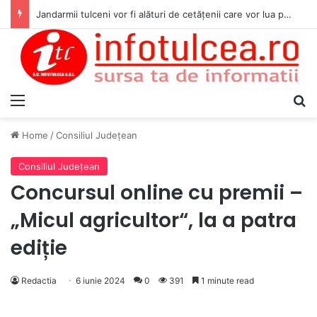
Jandarmii tulceni vor fi alături de cetățenii care vor lua parte la Festivalul Folk Țestos
Menu
S
Home
/
Consiliul Judeţean
Consiliul Judeţean
Concursul online cu premii –
„Micul agricultor“, la a patra
ediție
Redactia
6 iunie 2024
0
391
1 minute read