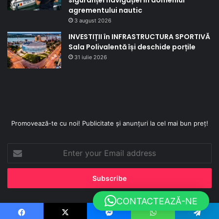
agrementului nautic
3 august 2026
INVESTIȚII în INFRASTRUCTURA SPORTIVĂ
Sala Polivalentă își deschide porțile
31 iulie 2026
Promovează-te cu noi! Publicitate și anunțuri la cel mai bun preț!
Enter
your
Email
address
CONTACTEAZĂ-NE