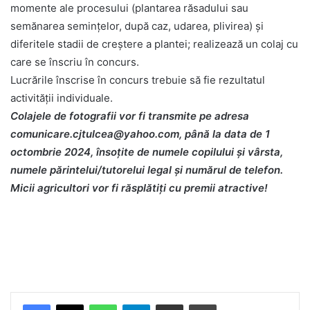
momente ale procesului (plantarea răsadului sau
semănarea semințelor, după caz, udarea, plivirea) și
diferitele stadii de creștere a plantei; realizează un colaj cu
care se înscriu în concurs.
Lucrările înscrise în concurs trebuie să fie rezultatul
activității individuale.
Colajele de fotografii vor fi transmite pe adresa
comunicare.cjtulcea@yahoo.com, până la data de 1
octombrie 2024, însoțite de numele copilului și vârsta,
numele părintelui/tutorelui legal și numărul de telefon.
Micii agricultori vor fi răsplătiți cu premii atractive!
Facebook
X
WhatsApp
Telegram
Share via Email
Print