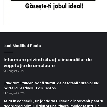
Last Modified Posts
Informare privind situația incendiilor de
vegetație de amploare
6 august 2026
Jandarmii tulceni vor fi alături de cetățenii care vor lua
parte la Festivalul Folk Țestos
6 august 2026
Aflat în concediu, un jandarm tulcean a intervenit pentru
acordarea primului ajutor unei tinere implicate într-un