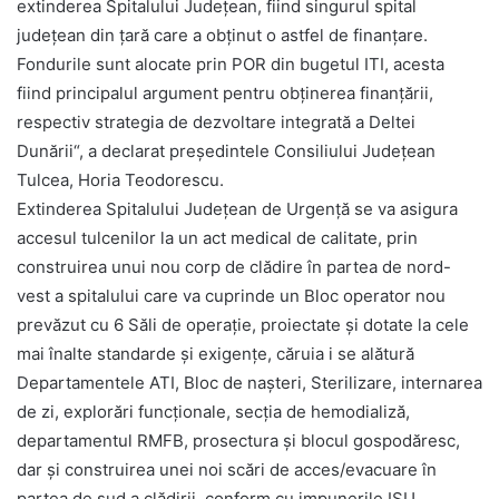
extinderea Spitalului Județean, fiind singurul spital
județean din țară care a obținut o astfel de finanțare.
Fondurile sunt alocate prin POR din bugetul ITI, acesta
fiind principalul argument pentru obținerea finanțării,
respectiv strategia de dezvoltare integrată a Deltei
Dunării“, a declarat președintele Consiliului Județean
Tulcea, Horia Teodorescu.
Extinderea Spitalului Județean de Urgență se va asigura
accesul tulcenilor la un act medical de calitate, prin
construirea unui nou corp de clădire în partea de nord-
vest a spitalului care va cuprinde un Bloc operator nou
prevăzut cu 6 Săli de operație, proiectate și dotate la cele
mai înalte standarde și exigențe, căruia i se alătură
Departamentele ATI, Bloc de nașteri, Sterilizare, internarea
de zi, explorări funcționale, secția de hemodializă,
departamentul RMFB, prosectura și blocul gospodăresc,
dar și construirea unei noi scări de acces/evacuare în
partea de sud a clădirii, conform cu impunerile ISU.