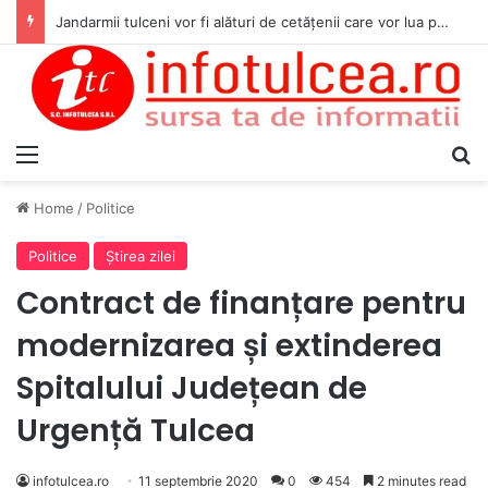
Jandarmii tulceni vor fi alături de cetățenii care vor lua parte la Festivalul Folk Țestos
Menu
S
Home
/
Politice
Politice
Ştirea zilei
Contract de finanțare pentru
modernizarea și extinderea
Spitalului Județean de
Urgență Tulcea
infotulcea.ro
11 septembrie 2020
0
454
2 minutes read