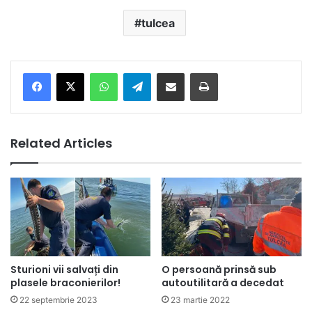
tulcea
Facebook
X
WhatsApp
Telegram
Share via Email
Print
Related Articles
Sturioni vii salvați din
O persoană prinsă sub
plasele braconierilor!
autoutilitară a decedat
22 septembrie 2023
23 martie 2022