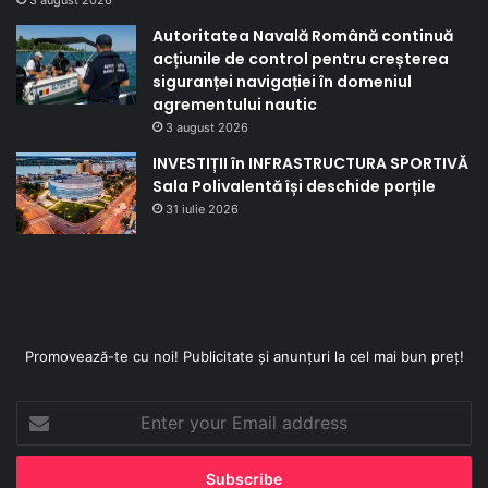
Autoritatea Navală Română continuă
acțiunile de control pentru creșterea
siguranței navigației în domeniul
agrementului nautic
3 august 2026
INVESTIȚII în INFRASTRUCTURA SPORTIVĂ
Sala Polivalentă își deschide porțile
31 iulie 2026
Promovează-te cu noi! Publicitate și anunțuri la cel mai bun preț!
Enter
your
Email
address