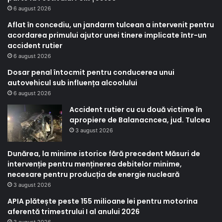
6 august 2026
Aflat în concediu, un jandarm tulcean a intervenit pentru
acordarea primului ajutor unei tinere implicate într-un
accident rutier
6 august 2026
Dosar penal întocmit pentru conducerea unui
autovehicul sub influența alcoolului
6 august 2026
Accident rutier cu cu două victime în
apropiere de Balanacncea, jud. Tulcea
3 august 2026
Dunărea, la minime istorice fără precedent Măsuri de
intervenție pentru menținerea debitelor minime,
necesare pentru producția de energie nucleară
3 august 2026
APIA plătește peste 155 milioane lei pentru motorina
aferentă trimestrului I al anului 2026
3 august 2026