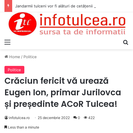
Jandarmii tulceni vor fi alături de cetățenii care vor lua parte la Festivalul Folk Țestos
Menu
S
Home
/
Politice
Politice
Crăciun fericit vă urează
Eugen Ion, primar Jurilovca
și președinte ACoR Tulcea!
infotulcea.ro
25 decembrie 2022
0
422
Less than a minute