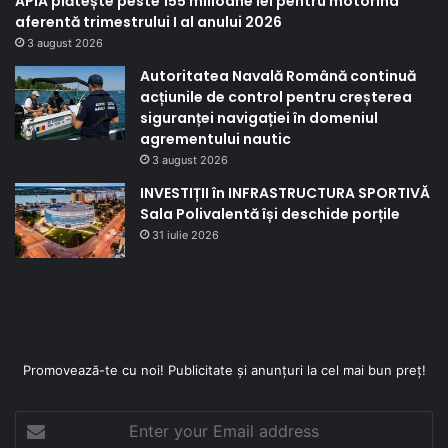
APIA plătește peste 155 milioane lei pentru motorina
aferentă trimestrului I al anului 2026
3 august 2026
Autoritatea Navală Română continuă
acțiunile de control pentru creșterea
siguranței navigației în domeniul
agrementului nautic
3 august 2026
INVESTIȚII în INFRASTRUCTURA SPORTIVĂ
Sala Polivalentă își deschide porțile
31 iulie 2026
Promovează-te cu noi! Publicitate și anunțuri la cel mai bun preț!
Enter
your