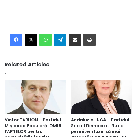
Facebook
X
WhatsApp
Telegram
Share via Email
Print
Related Articles
Victor TARHON – Partidul
Andaluzia LUCA – Partidul
Mişcarea Populară: OMUL
Social Democrat: Nu ne
FAPTELOR pentru
permitem luxul să mai