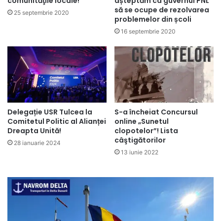
comunităţile locale!
așteptăm ca guvernul PNL
să se ocupe de rezolvarea
25 septembrie 2020
problemelor din școli
16 septembrie 2020
Delegație USR Tulcea la
S-a încheiat Concursul
Comitetul Politic al Alianței
online „Sunetul
Dreapta Unită!
clopotelor”! Lista
câştigătorilor
28 ianuarie 2024
13 iunie 2022