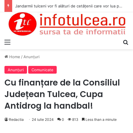
Jandarmii tulceni vor fi alături de cetățenii care vor lua parte la Festivalul Folk Țestos
Menu
S
Home
/
Anunţuri
Anunţuri
Comunicate
Cu finanțare de la Consiliul
Județean Tulcea, Cupa
Antidrog la handbal!
Redactia
24 iulie 2024
0
813
Less than a minute