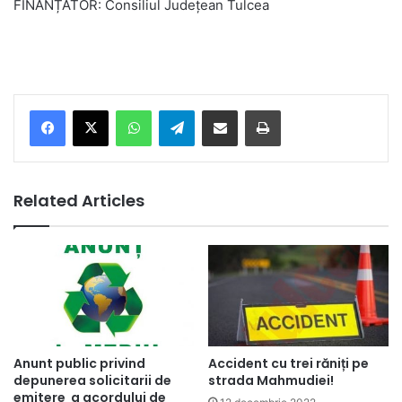
FINANȚATOR: Consiliul Județean Tulcea
Facebook
X
WhatsApp
Telegram
Share via Email
Print
Related Articles
Accident cu trei răniți pe
Anunt public privind
strada Mahmudiei!
depunerea solicitarii de
emitere a acordului de