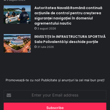
Autoritatea Navală Română continuă
acțiunile de control pentru creșterea
siguranței navigației în domeniul
agrementului nautic
3 august 2026
INVESTIȚII în INFRASTRUCTURA SPORTIVĂ
Sala Polivalentă își deschide porțile
31 iulie 2026
Promovează-te cu noi! Publicitate și anunțuri la cel mai bun preț!
Enter
your
Email
address