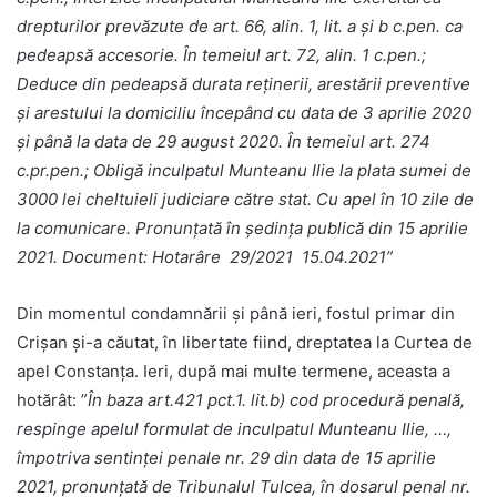
drepturilor prevăzute de art. 66, alin. 1, lit. a şi b c.pen. ca
pedeapsă accesorie. În temeiul art. 72, alin. 1 c.pen.;
Deduce din pedeapsă durata reţinerii, arestării preventive
şi arestului la domiciliu începând cu data de 3 aprilie 2020
şi până la data de 29 august 2020. În temeiul art. 274
c.pr.pen.; Obligă inculpatul Munteanu Ilie la plata sumei de
3000 lei cheltuieli judiciare către stat. Cu apel în 10 zile de
la comunicare. Pronunţată în şedinţa publică din 15 aprilie
2021.
Document: Hotarâre 29/2021 15.04.2021”
Din momentul condamnării și până ieri, fostul primar din
Crișan și-a căutat, în libertate fiind, dreptatea la Curtea de
apel Constanța. Ieri, după mai multe termene, aceasta a
hotărât: ”
În baza art.421 pct.1. lit.b) cod procedură penală,
respinge apelul formulat de inculpatul Munteanu Ilie, …,
împotriva sentinţei penale nr. 29 din data de 15 aprilie
2021, pronunţată de Tribunalul Tulcea, în dosarul penal nr.