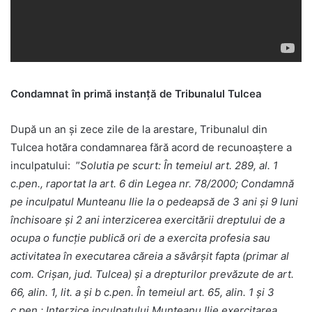
Condamnat în primă instanță de Tribunalul Tulcea
După un an și zece zile de la arestare, Tribunalul din
Tulcea hotăra condamnarea fără acord de recunoaştere a
inculpatului: ”
Solutia pe scurt: În temeiul art. 289, al. 1
c.pen., raportat la art. 6 din Legea nr. 78/2000; Condamnă
pe inculpatul Munteanu Ilie la o pedeapsă de 3 ani şi 9 luni
închisoare şi 2 ani interzicerea exercitării dreptului de a
ocupa o funcţie publică ori de a exercita profesia sau
activitatea în executarea căreia a săvârşit fapta (primar al
com. Crişan, jud. Tulcea) şi a drepturilor prevăzute de art.
66, alin. 1, lit. a şi b c.pen. În temeiul art. 65, alin. 1 şi 3
c.pen.; Interzice inculpatului Munteanu Ilie exercitarea