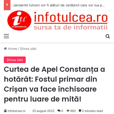
Jandarmii tulceni vor fi alături de cetățenii care vor lua parte la Festivalul Folk Țestos
Menu
S
Home
/
Ştirea zilei
Ştirea zilei
Curtea de Apel Constanța a
hotărât: Fostul primar din
Crișan va face închisoare
pentru luare de mită!
infotulcea.ro
25 august 2022
0
693
2 minutes read