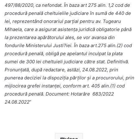
497/88/2020, ca nefondat. În baza art 275 alin. 1,2 cod de
procedură penală cheltuielile judiciare în sumă de 440 de
lei, reprezentând onorariul parţial pentru av. Tugearu
Mihaela, care a asigurat asistenţa juridică obligatorie până
la prezentarea apărătorului ales, se vor avansa din
fondurile Ministerului Justi?iei. În baza art.275 alin.(2) cod
procedură penală, obligă pe apelantul inculpat la plata
sumei de 300 lei cheltuieli judiciare către stat. Definitivă.
Pronunțată, după redactare, astăzi, 24.08.2022, prin
punerea deciziei la dispoziţia părţilor şi a procurorului, prin
mijlocirea grefei instanţei, conform art. 405 alin.(1) cod
procedură penală.
Document: Hotarâre 683/2022
24.08.2022
”