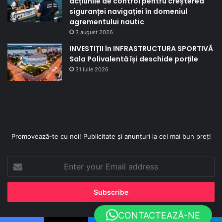
acțiunile de control pentru creșterea
siguranței navigației în domeniul
agrementului nautic
3 august 2026
INVESTIȚII în INFRASTRUCTURA SPORTIVĂ
Sala Polivalentă își deschide porțile
31 iulie 2026
Promovează-te cu noi! Publicitate și anunțuri la cel mai bun preț!
Enter
your
Email
address
CONTACTEAZĂ-NE