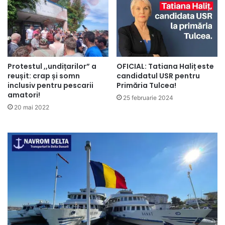
Protestul ,,undițarilor” a
OFICIAL: Tatiana Haliț este
reușit: crap și somn
candidatul USR pentru
inclusiv pentru pescarii
Primăria Tulcea!
amatori!
25 februarie 2024
20 mai 2022