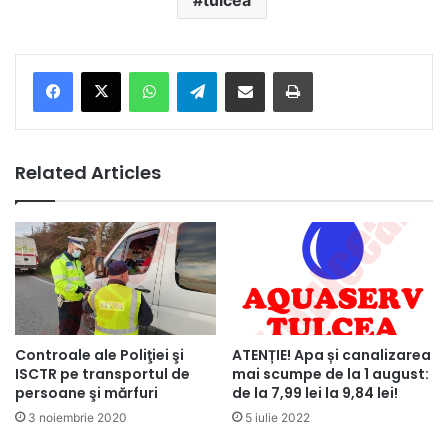
tulcea
Facebook
X
WhatsApp
Telegram
Share via Email
Print
Related Articles
Controale ale Poliţiei şi
ATENȚIE! Apa și canalizarea
ISCTR pe transportul de
mai scumpe de la 1 august:
persoane şi mărfuri
de la 7,99 lei la 9,84 lei!
3 noiembrie 2020
5 iulie 2022