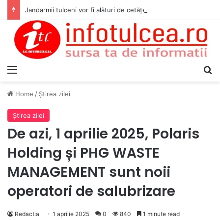
Jandarmii tulceni vor fi alături de cetățenii care vor lua parte la Festivalul Folk Țestos
Menu
S
Home
/
Ştirea zilei
Ştirea zilei
De azi, 1 aprilie 2025, Polaris
Holding și PHG WASTE
MANAGEMENT sunt noii
operatori de salubrizare
Redactia
1 aprilie 2025
0
840
1 minute read