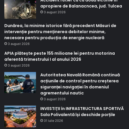
apropiere de Balanacncea, jud. Tulcea
3 august 2026
Dunărea, la minime istorice fără precedent Măsuri de
intervenție pentru menținerea debitelor minime,
necesare pentru producția de energie nucleară
3 august 2026
APIA plătește peste 155 milioane lei pentru motorina
aferentă trimestrului I al anului 2026
3 august 2026
Autoritatea Navală Română continuă
acțiunile de control pentru creșterea
siguranței navigației în domeniul
agrementului nautic
3 august 2026
INVESTIȚII în INFRASTRUCTURA SPORTIVĂ
Sala Polivalentă își deschide porțile
31 iulie 2026