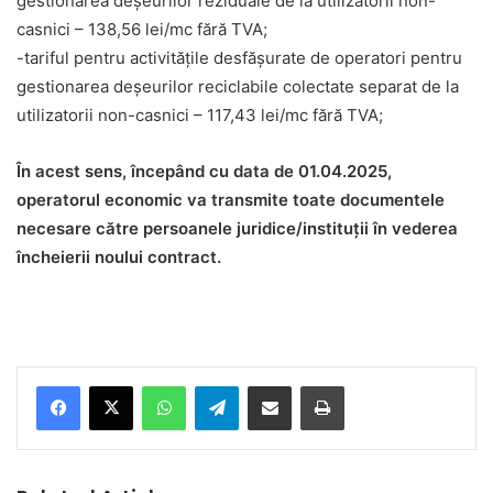
gestionarea deșeurilor reziduale de la utilizatorii non-
casnici – 138,56 lei/mc fără TVA;
-tariful pentru activităţile desfășurate de operatori pentru
gestionarea deșeurilor reciclabile colectate separat de la
utilizatorii non-casnici – 117,43 lei/mc fără TVA;
În acest sens, începând cu data de 01.04.2025,
operatorul economic va transmite toate documentele
necesare către persoanele juridice/instituţii în vederea
încheierii noului contract.
Facebook
X
WhatsApp
Telegram
Share via Email
Print