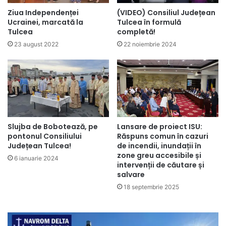
Ziua Independenței
(VIDEO) Consiliul Județean
Ucrainei, marcată la
Tulcea în formulă
Tulcea
completă!
23 august 2022
22 noiembrie 2024
Slujba de Bobotează, pe
Lansare de proiect ISU:
pontonul Consiliului
Răspuns comun în cazuri
Județean Tulcea!
de incendii, inundații în
zone greu accesibile și
6 ianuarie 2024
intervenții de căutare și
salvare
18 septembrie 2025