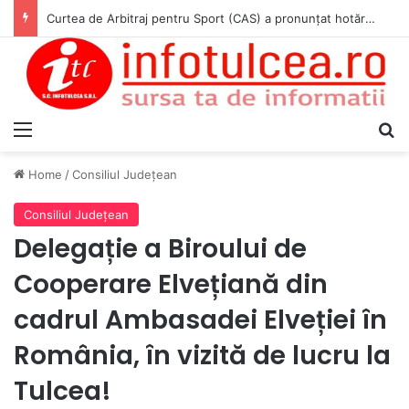
MMAP dezminte informațiile false despre Strategia biodiversității
Menu
S
Home
/
Consiliul Judeţean
Consiliul Judeţean
Delegație a Biroului de
Cooperare Elvețiană din
cadrul Ambasadei Elveției în
România, în vizită de lucru la
Tulcea!