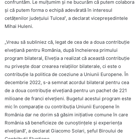
confruntăm. Le mulțumim și ne bucurăm că putem colabora
și că putem forma o echipă adevărată în interesul
cetățenilor județului Tulcea“, a declarat vicepreședintele
Mihai Huleni.
„Vreau să subliniez că, legat de cea de a doua contribuție
elvețiană pentru România, după încheierea primului
program bilateral, Elveția a realizat că această contribuție
nu privește doar crearea relațiilor bilaterale, ci este o
contribuție la politica de coeziune a Uniunii Europene. În
decembrie 2022, s-a semnat acordul bilateral pentru cea
de a doua contribuție elvețiană pentru un pachet de 221
milioane de franci elvețieni. Bugetul acestui program este
mic în comparație cu contribuția Uniunii Europene în
România dar ne dorim să găsim inițiative comune în care
România să beneficieze de cunoștințele și experiența
elvețiană“, a declarat Giacomo Solari, șeful Biroului de
Contribuții Elvețiene.