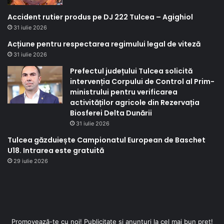
Accident rutier produs pe DJ 222 Tulcea – Agighiol
31 iulie 2026
Acțiune pentru respectarea regimului legal de viteză
31 iulie 2026
Prefectul județului Tulcea solicită
intervenția Corpului de Control al Prim-
ministrului pentru verificarea
activităților agricole din Rezervația
Biosferei Delta Dunării
31 iulie 2026
Tulcea găzduiește Campionatul European de Baschet
U18. Intrarea este gratuită
29 iulie 2026
Promovează-te cu noi! Publicitate și anunțuri la cel mai bun preț!