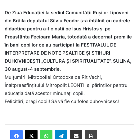
De Ziua Educației la sediul Comunității Rușilor Lipoveni
din Brăila deputatul Silviu Feodor s-a întâlnit cu cadrele
didactice pentru a-l cinstii pe Isus Hristos și pe
Preasfânta Fecioara Maria, totodată a decernat premiile
în bani copiilor ce au participat la FESTIVALUL DE
INTERPRETARE DE NOTE PSALTICE ȘI STIHURI
DUHOVNICEȘTI „CULTURĂ ȘI SPIRITUALITATE”, SULINA,
30 august-4 septembrie.
Mulțumiri Mitropoliei Ortodoxe de Rit Vechi,
Înaltpreasfințitului Mitropolit LEONTII și părinților pentru
educația dată acestor minunați copii.
Felicitări, dragi copii! Să vă fie cu folos duhovnicesc!
Facebook
X
WhatsApp
Telegram
Share via Email
Print