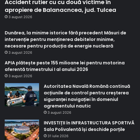
Accident rutier cu cu două victime în
apropiere de Balanacncea, jud. Tulcea
3 august 2026
Dunărea, la minime istorice fără precedent Măsuri de
intervenție pentru menținerea debitelor minime,
necesare pentru producția de energie nucleară
3 august 2026
APIA plătește peste 155 milioane lei pentru motorina
aferentă trimestrului I al anului 2026
3 august 2026
Autoritatea Navală Română continuă
acțiunile de control pentru creșterea
siguranței navigației în domeniul
agrementului nautic
3 august 2026
INVESTIȚII în INFRASTRUCTURA SPORTIVĂ
Sala Polivalentă își deschide porțile
31 iulie 2026