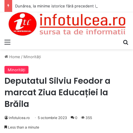
Dunărea, la minime istorice fără precedent Măsuri de intervenție pentru menținerea debitelor minime, necesare pentru producția de energie nucleară
Menu
S
Home
/
Minorităţi
Minorităţi
Deputatul Silviu Feodor a
marcat Ziua Educației la
Brăila
infotulcea.ro
5 octombrie 2023
0
355
Less than a minute