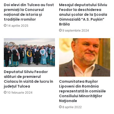
Doi elevi din Tulcea au fost
Mesajul deputatului Silviu
premiați la Concursul
Feodor la deschiderea
național de istoria și
anului școlar de la Școala
tradițiile rromilor
Gimnazială “A.S. Pușkin”
Brăila
14 aprilie 2025
9 septembrie 2024
Deputatul Silviu Feodor
alături de premierul
Comunitatea Ruşilor
Ciolacu în vizită de lucru în
Lipoveni din România
județul Tulcea
reprezentată în comisiile
10 februarie 2024
Consiliului Minorităţilor
Naţionale
8 aprilie 2022