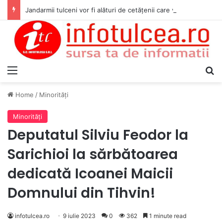
Jandarmii tulceni vor fi alături de cetățenii care vor lua parte la Festivalul Folk Țestos
Menu
S
Home
/
Minorităţi
Minorităţi
Deputatul Silviu Feodor la
Sarichioi la sărbătoarea
dedicată Icoanei Maicii
Domnului din Tihvin!
infotulcea.ro
9 iulie 2023
0
362
1 minute read