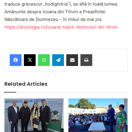
traduce grecescul „hodighitria”), se află în toată lumea.
Amănunte despre Icoana din Tihvin a Preasfintei
Născătoare de Dumnezeu – în linkul de mai jos.
https://doxologia.ro/icoana-maicii-domnului-din-tihvin
Facebook
X
WhatsApp
Telegram
Share via Email
Print
Related Articles