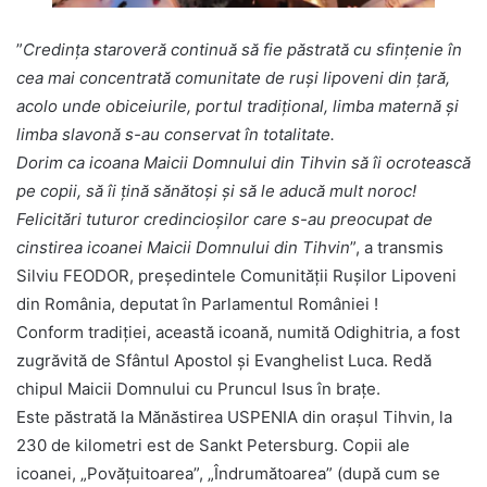
”
Credința staroveră continuă să fie păstrată cu sfințenie în
cea mai concentrată comunitate de ruși lipoveni din țară,
acolo unde obiceiurile, portul tradițional, limba maternă și
limba slavonă s-au conservat în totalitate.
Dorim ca icoana Maicii Domnului din Tihvin să îi ocrotească
pe copii, să îi țină sănătoși și să le aducă mult noroc!
Felicitări tuturor credincioșilor care s-au preocupat de
cinstirea icoanei Maicii Domnului din Tihvin
”, a transmis
Silviu FEODOR, președintele Comunității Rușilor Lipoveni
din România, deputat în Parlamentul României !
Conform tradiției, această icoană, numită Odighitria, a fost
zugrăvită de Sfântul Apostol și Evanghelist Luca. Redă
chipul Maicii Domnului cu Pruncul Isus în brațe.
Este păstrată la Mănăstirea USPENIA din orașul Tihvin, la
230 de kilometri est de Sankt Petersburg. Copii ale
icoanei, „Povățuitoarea”, „Îndrumătoarea” (după cum se