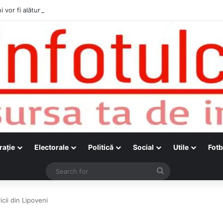
i vor fi alături de cetățenii care vor lua parte la Festivalul Folk Țestos
raţie
Electorale
Politică
Social
Utile
Fotb
Search
for
cii din Lipoveni