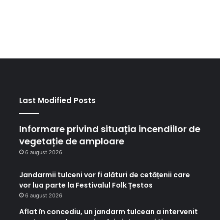
Last Modified Posts
Informare privind situația incendiilor de
vegetație de amploare
6 august 2026
Jandarmii tulceni vor fi alături de cetățenii care
vor lua parte la Festivalul Folk Țestos
6 august 2026
Aflat în concediu, un jandarm tulcean a intervenit