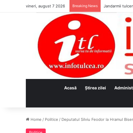
vineri, august 7 2026
Breaking News
Jandarmii tulcen
Acasă
Ştirea zilei
Administ
Home
/
Politice
/
Deputatul Silviu Feodor la Hramul Biseri
Politice