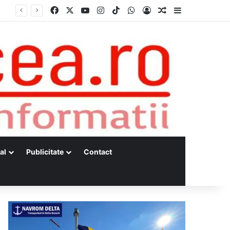
Facebook
X
YouTube
Instagram
TikTok
WhatsApp
Log In
Random Article
Sidebar
al
Publicitate
Contact