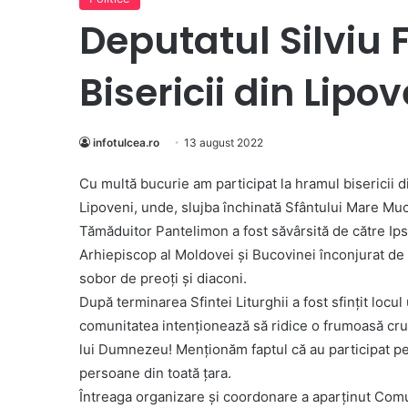
Deputatul Silviu
Bisericii din Lipov
infotulcea.ro
13 august 2022
Cu multă bucurie am participat la hramul bisericii d
Lipoveni, unde, slujba închinată Sfântului Mare Muc
Tămăduitor Pantelimon a fost săvârsită de către Ip
Arhiepiscop al Moldovei și Bucovinei înconjurat de
sobor de preoți și diaconi.
După terminarea Sfintei Liturghii a fost sfințit locu
comunitatea intenționează să ridice o frumoasă cr
lui Dumnezeu! Menționăm faptul că au participat p
persoane din toată țara.
Întreaga organizare și coordonare a aparținut Comun