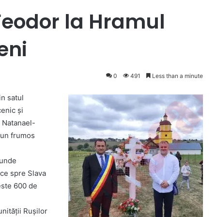
 Feodor la Hramul
eni
0
491
Less than a minute
in satul
enic și
s Natanael-
 un frumos
l unde
uce spre Slava
este 600 de
ității Rușilor