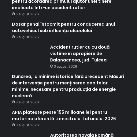
pentru acordarea primului ajutor unei tinere
implicate într-un accident rutier
6 august 2026
Dosar penal întocmit pentru conducerea unui
autovehicul sub influența alcoolului
6 august 2026
Accident rutier cu cu două
victime în apropiere de
Balanacncea, jud. Tulcea
3 august 2026
Dunărea, la minime istorice fără precedent Măsuri
de intervenție pentru menținerea debitelor
minime, necesare pentru producția de energie
nucleară
3 august 2026
APIA plătește peste 155 milioane lei pentru
motorina aferentă trimestrului I al anului 2026
3 august 2026
Autoritatea Navală Română