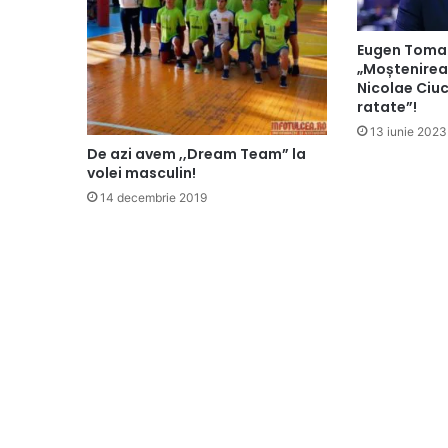
Eugen Tomac
„Moștenirea
Nicolae Ciuc
ratate”!
13 iunie 2023
De azi avem ,,Dream Team” la
volei masculin!
14 decembrie 2019