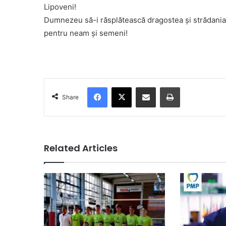
Lipoveni!
Dumnezeu să-i răsplătească dragostea și strădania
pentru neam și semeni!
Facebook
X
Share via Email
Print
Share
Related Articles