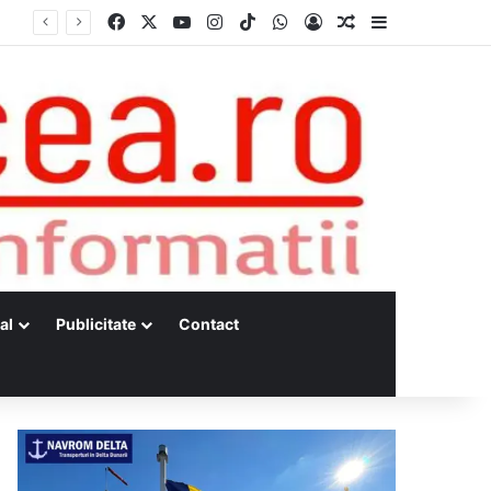
Facebook
X
YouTube
Instagram
TikTok
WhatsApp
Log In
Random Article
Sidebar
al
Publicitate
Contact