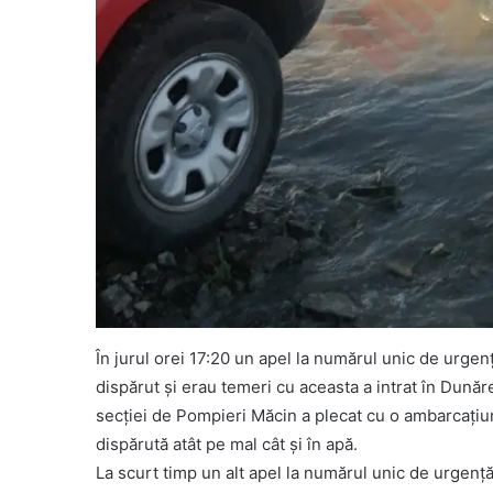
În jurul orei 17:20 un apel la numărul unic de urgen
dispărut și erau temeri cu aceasta a intrat în Dunăre
secției de Pompieri Măcin a plecat cu o ambarcațiu
dispărută atât pe mal cât și în apă.
La scurt timp un alt apel la numărul unic de urgență