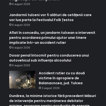
6 august 2026
Jandarmii tulceni vor fi alături de cetățenii care
vor lua parte la Festivalul Folk Țestos
6 august 2026
Aflat în concediu, un jandarm tulcean a intervenit
pentru acordarea primului ajutor unei tinere
implicate într-un accident rutier
6 august 2026
Dosar penal întocmit pentru conducerea unui
autovehicul sub influența alcoolului
6 august 2026
Accident rutier cu cu două
victime în apropiere de
Balanacncea, jud. Tulcea
3 august 2026
Dunărea, la minime istorice fără precedent Măsuri
de intervenție pentru menținerea debitelor
minime, necesare pentru producția de energie