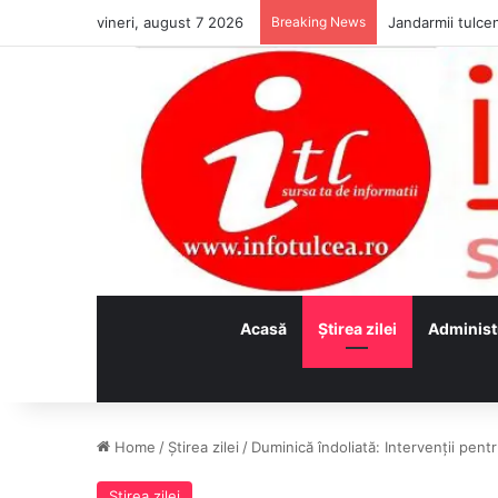
vineri, august 7 2026
Breaking News
Jandarmii tulcen
Acasă
Ştirea zilei
Administ
Home
/
Ştirea zilei
/
Duminică îndoliată: Intervenții pentr
Ştirea zilei