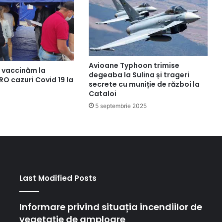
Avioane Typhoon trimise
e vaccinăm la
degeaba la Sulina și trageri
O cazuri Covid 19 la
secrete cu muniție de război la
Cataloi
5 septembrie 2025
Last Modified Posts
Informare privind situația incendiilor de
vegetație de amploare