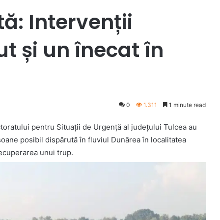
ă: Intervenții
t și un înecat în
0
1.311
1 minute read
oratului pentru Situații de Urgență al județului Tulcea au
soane posibil dispărută în fluviul Dunărea în localitatea
recuperarea unui trup.