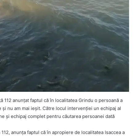
ță 112 anunțat faptul că în localitatea Grindu o persoană a
 și nu am mai ieșit. Către locul intervenției un echipaj al
ne și echipaj complet pentru căutarea persoanei dată
 112, anunța faptul că în apropiere de localitatea Isaccea a