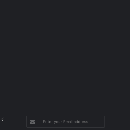
 și
Enter
your