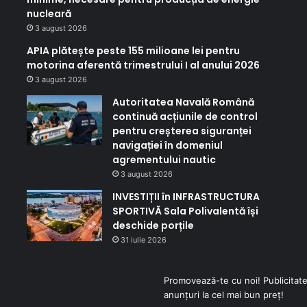
nucleară
3 august 2026
APIA plătește peste 155 milioane lei pentru
motorina aferentă trimestrului I al anului 2026
3 august 2026
Autoritatea Navală Română
continuă acțiunile de control
pentru creșterea siguranței
navigației în domeniul
agrementului nautic
3 august 2026
INVESTIȚII în INFRASTRUCTURA
SPORTIVĂ Sala Polivalentă își
deschide porțile
31 iulie 2026
Promovează-te cu noi! Publicitate
anunțuri la cel mai bun preț!