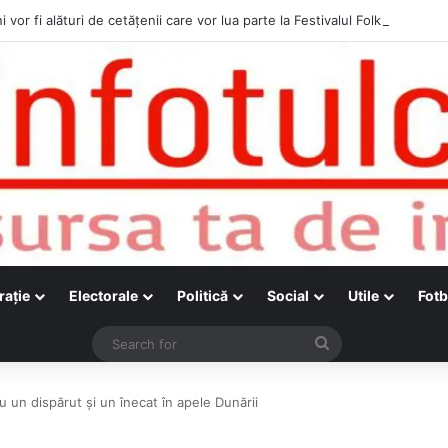
i vor fi alături de cetățenii care vor lua parte la Festivalul Folk Țestos
raţie
Electorale
Politică
Social
Utile
Fotb
Search
for
u un dispărut și un înecat în apele Dunării