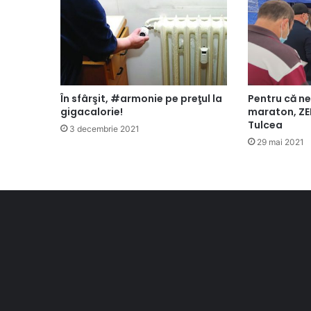
În sfârşit, #armonie pe preţul la
Pentru că n
gigacalorie!
maraton, ZER
Tulcea
3 decembrie 2021
29 mai 2021