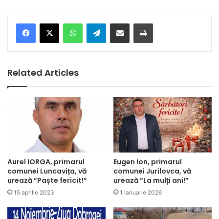
Facebook
X
WhatsApp
Telegram
Share via Email
Print
Related Articles
Aurel IORGA, primarul
Eugen Ion, primarul
comunei Luncavița, vă
comunei Jurilovca, vă
urează ”Paște fericit!”
urează ”La mulți ani!”
15 aprilie 2023
1 ianuarie 2026