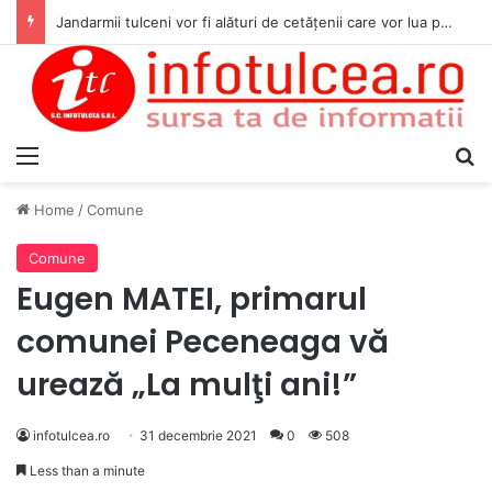
Jandarmii tulceni vor fi alături de cetățenii care vor lua parte la Festivalul Folk Țestos
Menu
S
Home
/
Comune
Comune
Eugen MATEI, primarul
comunei Peceneaga vă
urează „La mulţi ani!”
infotulcea.ro
31 decembrie 2021
0
508
Less than a minute