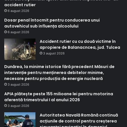
accident rutier
6 august 2026
Dosar penal întocmit pentru conducerea unui
autovehicul sub influența alcoolului
6 august 2026
Accident rutier cu cu două victime în
apropiere de Balanacncea, jud. Tulcea
3 august 2026
Dunărea, la minime istorice fără precedent Măsuri de
intervenție pentru menținerea debitelor minime,
necesare pentru producția de energie nucleară
3 august 2026
APIA plătește peste 155 milioane lei pentru motorina
aferentă trimestrului I al anului 2026
3 august 2026
Autoritatea Navală Română continuă
acțiunile de control pentru creșterea
siguranței navigației în domeniul