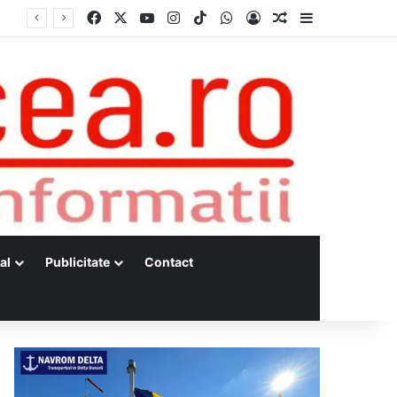
Facebook
X
YouTube
Instagram
TikTok
WhatsApp
Log In
Random Article
Sidebar
al
Publicitate
Contact