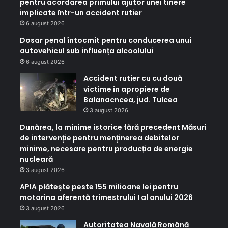
pentru acordarea primului ajutor unei tinere
implicate într-un accident rutier
6 august 2026
Dosar penal întocmit pentru conducerea unui
autovehicul sub influența alcoolului
6 august 2026
Accident rutier cu cu două
victime în apropiere de
Balanacncea, jud. Tulcea
3 august 2026
Dunărea, la minime istorice fără precedent Măsuri
de intervenție pentru menținerea debitelor
minime, necesare pentru producția de energie
nucleară
3 august 2026
APIA plătește peste 155 milioane lei pentru
motorina aferentă trimestrului I al anului 2026
3 august 2026
Autoritatea Navală Română