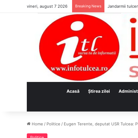
vineri, august 7 2026
Breaking News
Jandarmii tulcen
Acasă
Ştirea zilei
Administ
Home
/
Politice
/
Eugen Terente, deputat USR Tulcea: Pet
Politice