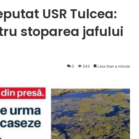
eputat USR Tulcea:
tru stoparea jafului
0
343
Less than a minute