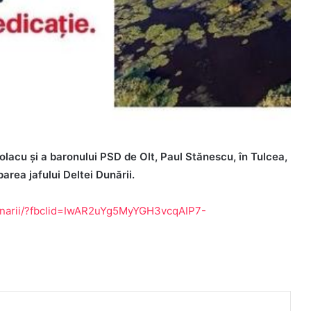
lacu și a baronului PSD de Olt, Paul Stănescu, în Tulcea,
area jafului Deltei Dunării.
a-dunarii/?fbclid=IwAR2uYg5MyYGH3vcqAIP7-