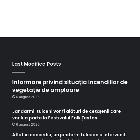
Last Modified Posts
Informare privind situația incendiilor de
vegetație de amploare
6 august 2026
Jandarmii tulceni vor fi alături de cetățenii care
vor lua parte la Festivalul Folk Țestos
6 august 2026
Aflat în concediu, un jandarm tulcean a intervenit