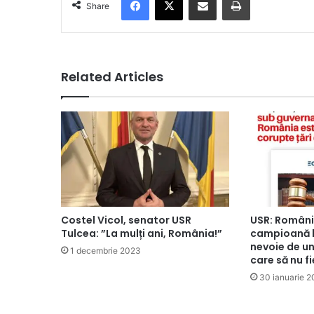
Share
Related Articles
Costel Vicol, senator USR
USR: Român
Tulcea: ”La mulți ani, România!”
campioană l
nevoie de un 
1 decembrie 2023
care să nu fi
30 ianuarie 