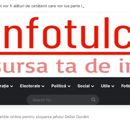
i vor fi alături de cetățenii care vor lua parte la Festivalul Folk Țestos
raţie
Electorale
Politică
Social
Utile
Fotb
Search
for
iție online pentru stoparea jafului Deltei Dunării