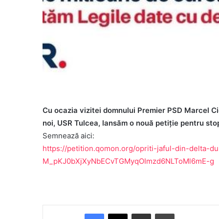
Cu ocazia vizitei domnului Premier PSD Marcel Cio
noi, USR Tulcea, lansăm o nouă petiție pentru stop
Semnează aici:
https://petition.qomon.org/opriti-jaful-din-delt
M_pKJ0bXjXyNbECvTGMyqOImzd6NLToMl6mE-g
Facebook
X
Share via Email
Print