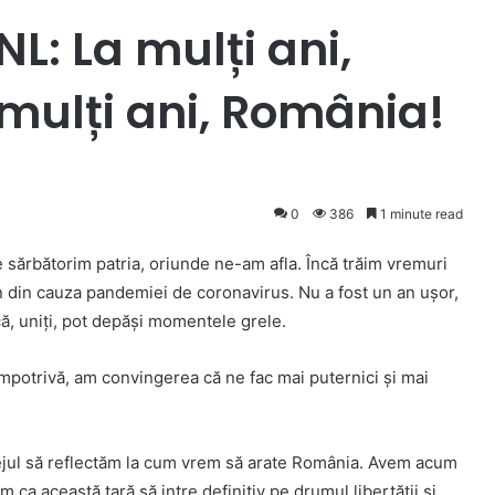
L: La mulți ani,
mulți ani, România!
0
386
1 minute read
e sărbătorim patria, oriunde ne-am afla. Încă trăim vremuri
in din cauza pandemiei de coronavirus. Nu a fost un an uşor,
că, uniţi, pot depăşi momentele grele.
impotrivă, am convingerea că ne fac mai puternici şi mai
lejul să reflectăm la cum vrem să arate România. Avem acum
 ca această ţară să intre definitiv pe drumul libertăţii şi