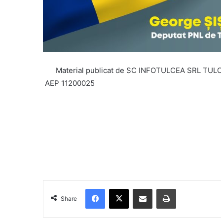
Material publicat de SC INFOTULCEA SRL TU
AEP 11200025
Facebook
X
Share via Email
Print
Share