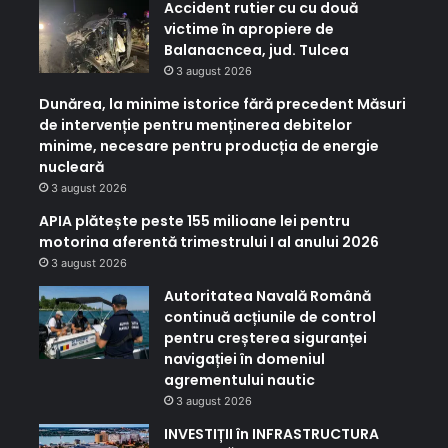
Accident rutier cu cu două
victime în apropiere de
Balanacncea, jud. Tulcea
3 august 2026
Dunărea, la minime istorice fără precedent Măsuri
de intervenție pentru menținerea debitelor
minime, necesare pentru producția de energie
nucleară
3 august 2026
APIA plătește peste 155 milioane lei pentru
motorina aferentă trimestrului I al anului 2026
3 august 2026
Autoritatea Navală Română
continuă acțiunile de control
pentru creșterea siguranței
navigației în domeniul
agrementului nautic
3 august 2026
INVESTIȚII în INFRASTRUCTURA