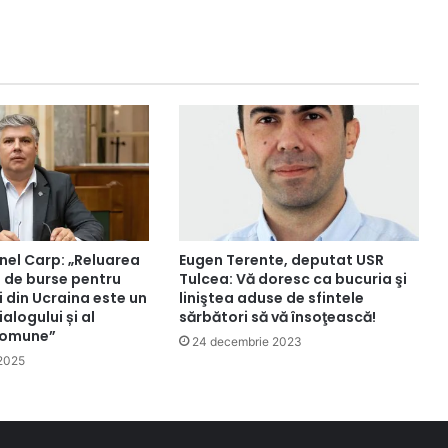
nel Carp: „Reluarea
Eugen Terente, deputat USR
 de burse pentru
Tulcea: Vă doresc ca bucuria şi
i din Ucraina este un
liniştea aduse de sfintele
ialogului și al
sărbători să vă însoţească!
 comune”
24 decembrie 2023
 2025