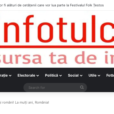
r fi alături de cetățenii care vor lua parte la Festivalul Folk Țestos
raţie
Electorale
Politică
Social
Utile
Fotb
Search
for
i români! La mulți ani, România!