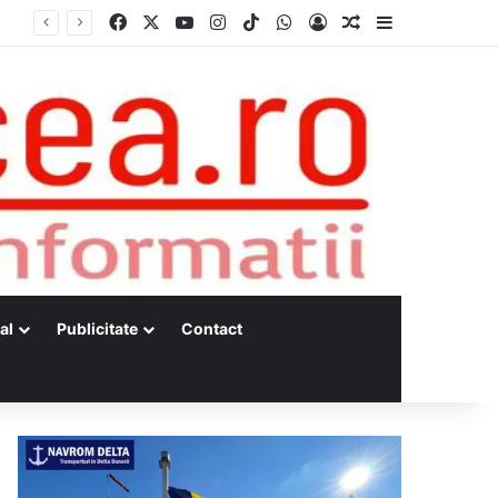
Facebook
X
YouTube
Instagram
TikTok
WhatsApp
Log In
Random Article
Sidebar
al
Publicitate
Contact