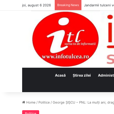
joi, august 6 2026
Breaking News
Jandarmii tulceni vo
Acasă
Ştirea zilei
Administ
Home
/
Politice
/
George ŞIŞCU – PNL: La mulți ani, drag
Politice