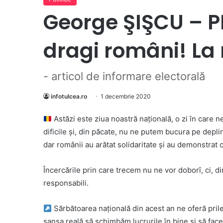
George ŞIŞCU – PN
dragi români! La 
- articol de informare electorală
infotulcea.ro
1 decembrie 2020
Astăzi este ziua noastră națională, o zi în care n
dificile şi, din păcate, nu ne putem bucura pe depl
dar românii au arătat solidaritate şi au demonstrat 
Încercările prin care trecem nu ne vor doborî, ci, d
responsabili.
Sărbătoarea naţională din acest an n
e oferă pri
șansa reală să schimbăm lucrurile în bine şi să facem