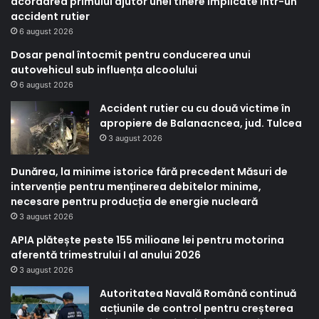
acordarea primului ajutor unei tinere implicate într-un
accident rutier
6 august 2026
Dosar penal întocmit pentru conducerea unui
autovehicul sub influența alcoolului
6 august 2026
Accident rutier cu cu două victime în
apropiere de Balanacncea, jud. Tulcea
3 august 2026
Dunărea, la minime istorice fără precedent Măsuri de
intervenție pentru menținerea debitelor minime,
necesare pentru producția de energie nucleară
3 august 2026
APIA plătește peste 155 milioane lei pentru motorina
aferentă trimestrului I al anului 2026
3 august 2026
Autoritatea Navală Română continuă
acțiunile de control pentru creșterea