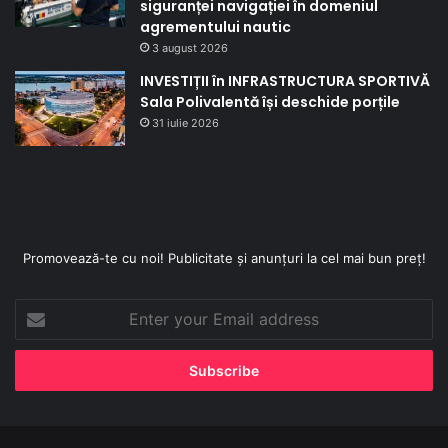
siguranței navigației în domeniul
agrementului nautic
3 august 2026
INVESTIȚII în INFRASTRUCTURA SPORTIVĂ
Sala Polivalentă își deschide porțile
31 iulie 2026
Promovează-te cu noi! Publicitate și anunțuri la cel mai bun preț!
Enter
your
Email
address