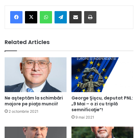
Facebook
X
WhatsApp
Telegram
Share via Email
Print
Related Articles
Ne aşteptăm la schimbări
George Şişcu, deputat PNL:
majore pe piaţa muncii!
„9 Mai – o zi cu triplă
semnificaţie”!
2 octombrie 2021
9 mai 2021