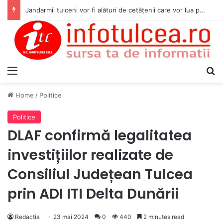
Jandarmii tulceni vor fi alături de cetățenii care vor lua parte la Festivalul Folk Țestos
Menu
S
Home
/
Politice
Politice
DLAF confirmă legalitatea
investițiilor realizate de
Consiliul Județean Tulcea
prin ADI ITI Delta Dunării
Redactia
23 mai 2024
0
440
2 minutes read