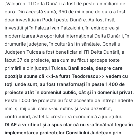
„Valoarea ITI Delta Dunării a fost de peste un miliard de
euro. Din această sumă, 350 de milioane de euro a fost
doar investiția în Podul peste Dunăre. Au fost însă,
investiții și în Faleza Ivan Patzaichin, în extinderea și
modernizarea Aeroportului Internațional Delta Dunării, în
drumurile județene, în cultură și în sănătate. Consiliul
Județean Tulcea a fost beneficiar al ITI Delta Dunării, a
făcut 37 de proiecte, așa cum au făcut aproape toate
primăriile din județul Tulcea.
Banii aceia, despre care
opoziția spune că <<i-a furat Teodorescu>> vedem cu
toții unde sunt, au fost transformați în peste 1.400 de
proiecte atât în domeniul public, cât și în domeniul privat.
Peste 1.000 de proiecte au fost accesate de întreprinderile
mici și mijlocii, care s-au extins și s-au dezvoltat,
contribuind, astfel la creșterea economică a județului.
DLAF a verificat și a spus clar că nu s-a încălcat legea în
implementarea proiectelor Consiliului Județean prin