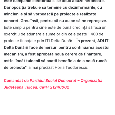
este campanie electorală si se aduc acuze nefondate.
Dar opoziția trebuie să termine cu dezinformările, cu
minciunile și să vorbească pe proiectele realizate
concret. Greu însă, pentru că nu au ce să ne reproșeze.
Este simplu pentru cine este de bună credință să facă un
exercițiu de adunare a sumelor din cele peste 1.400 de
proiecte finanțate prin ITI Delta Dunării.
În prezent, ADI ITI
Delta Dunării face demersuri pentru continuarea acestui
mecanism, a fost aprobat
ă noua cerere de finanțare,
astfel încât tulcenii să poată beneficia de o nouă rundă
de proiecte
“, a mai precizat Horia Teodorescu.
Comandat de
Partidul Social Democrat – Organizația
Județeană Tulcea, CMF: 21240002