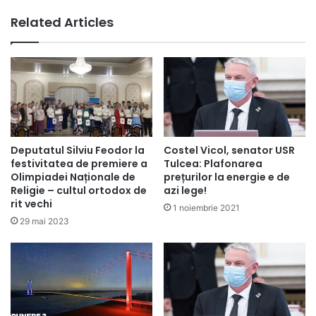
Related Articles
Deputatul Silviu Feodor la
Costel Vicol, senator USR
festivitatea de premiere a
Tulcea: Plafonarea
Olimpiadei Naționale de
prețurilor la energie e de
Religie – cultul ortodox de
azi lege!
rit vechi
1 noiembrie 2021
29 mai 2023