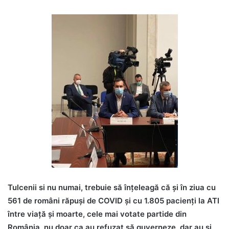
Tulcenii si nu numai, trebuie să înțeleagă că și în ziua cu
561 de români răpuși de COVID și cu 1.805 pacienți la ATI
între viață și moarte, cele mai votate partide din
România, nu doar ca au refuzat să guverneze, dar au și