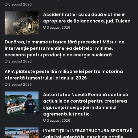
6 august 2026
Accident rutier cu cu două victime în
apropiere de Balanacncea, jud. Tulcea
3 august 2026
Dunărea, la minime istorice fără precedent Măsuri de
intervenție pentru menținerea debitelor minime,
necesare pentru producția de energie nucleară
3 august 2026
APIA plătește peste 155 milioane lei pentru motorina
aferentă trimestrului I al anului 2026
3 august 2026
Autoritatea Navală Română continuă
acțiunile de control pentru creșterea
siguranței navigației în domeniul
agrementului nautic
3 august 2026
INVESTIȚII în INFRASTRUCTURA SPORTIVĂ
Sala Polivalentă își deschide porțile