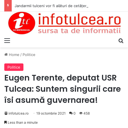
Jandarmii tulceni vor fi alături de cetățenii care vor lua parte la Festivalul Folk Țestos
Menu
S
Home
/
Politice
Politice
Eugen Terente, deputat USR
Tulcea: Suntem singurii care
îsi asumă guvernarea!
infotulcea.ro
19 octombrie 2021
0
458
Less than a minute