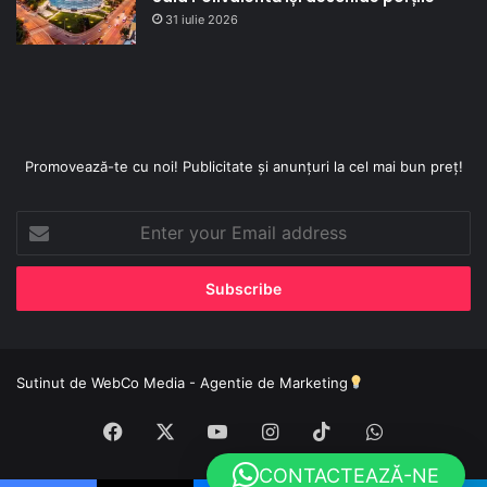
31 iulie 2026
Promovează-te cu noi! Publicitate și anunțuri la cel mai bun preț!
Enter
your
Email
address
Sutinut de
WebCo Media - Agentie de Marketing
Facebook
X
YouTube
Instagram
TikTok
WhatsApp
CONTACTEAZĂ-NE