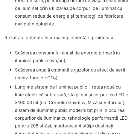
efect de seră, pe întreaga durată de viață a sistemului
de iluminat prin utilizarea de corpuri de iluminat cu
consum redus de energie și tehnologii de fabricare
mai puțin poluante.
Rezultate obținute în urma implementării proiectului:
Scăderea consumului anual de energie primară în
iluminat public (kwh/an);
Scăderea anuală estimată a gazelor cu efect de seră
(echiv. tone de CO
);
2
Lungime sistem de iluminat public – rețea nouă cu
linie electrică subterană, stâlpi noi și corpuri cu LED =
3100,00 ml (str. Corneliu Gavrilov, Mică și Viitorului),
sistem de iluminat public modernizat prin înlocuirea
corpurilor de iluminat cu tehnologie performantă LED
pentru 208 străzi, montarea a 4 stâlpi destinați
ilumantului trecerii de pietoni alimentați din surse