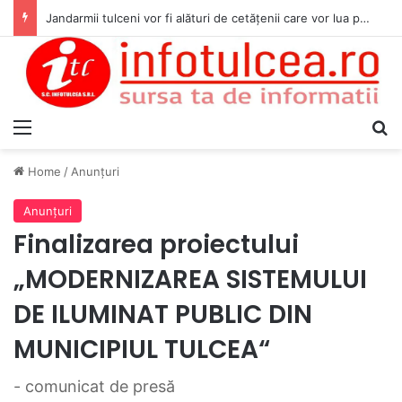
Jandarmii tulceni vor fi alături de cetățenii care vor lua parte la Festivalul Folk Țestos
Menu
S
Home
/
Anunţuri
Anunţuri
Finalizarea proiectului
„MODERNIZAREA SISTEMULUI
DE ILUMINAT PUBLIC DIN
MUNICIPIUL TULCEA“
- comunicat de presă