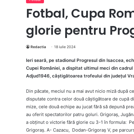
Fotbal, Cupa Româ
glorie pentru Pro
Redactia
18 iulie 2024
Ieri seară, pe stadionul Progresul din Isaccea, ec
Cupei României, a dispitat ultimul meci din cadrul
Adjud1946, câștigătoarea trofeului din județul Vr
Din păcate, meciul nu a mai avut nicio miză după ce
disputate contra celor două câștigătoare de cupă din
mize, cele două echipe au jucat fără să depună prea
au oferit spectatorilor patru goluri. Grigoraș, Jug
a obținut o victorie fără glorie cu 3-1 în formula: P
Grigoraș. A- Cazacu, Dodan-Grigoraș V, pe parcursul jo