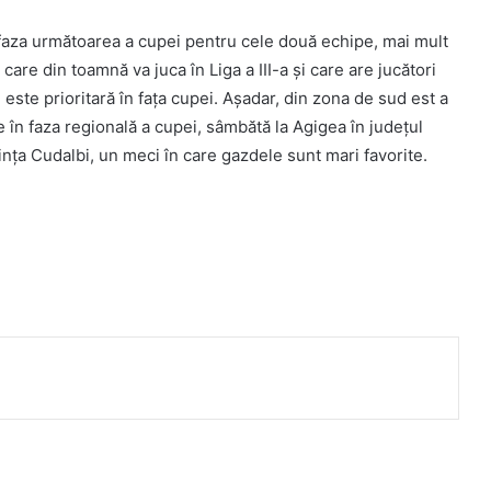
n faza următoarea a cupei pentru cele două echipe, mai mult
are din toamnă va juca în Liga a III-a și care are jucători
n este prioritară în fața cupei. Așadar, din zona de sud est a
 în faza regională a cupei, sâmbătă la Agigea în județul
nța Cudalbi, un meci în care gazdele sunt mari favorite.