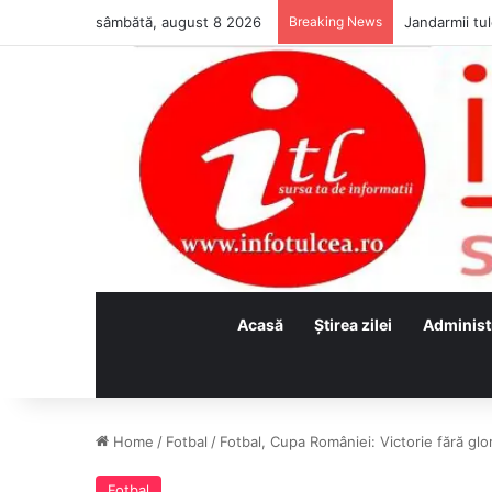
sâmbătă, august 8 2026
Breaking News
Jandarmii tul
Acasă
Ştirea zilei
Administ
Home
/
Fotbal
/
Fotbal, Cupa României: Victorie fără glo
Fotbal