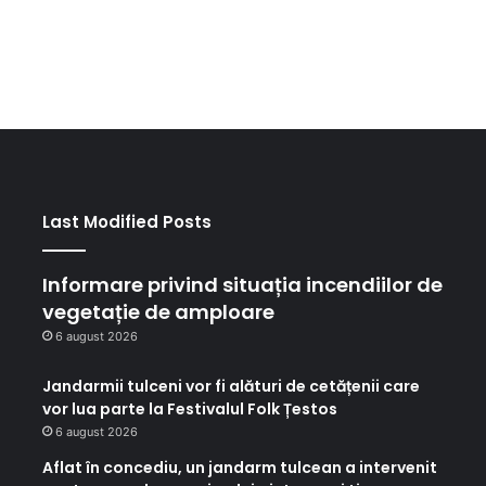
Last Modified Posts
Informare privind situația incendiilor de
vegetație de amploare
6 august 2026
Jandarmii tulceni vor fi alături de cetățenii care
vor lua parte la Festivalul Folk Țestos
6 august 2026
Aflat în concediu, un jandarm tulcean a intervenit