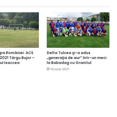
upa României: ACS
Delta Tulcea şi-a adus
 2021 Târgu Bujor –
„generaţia de aur” într-un meci
ul Isaccea
la Babadag cu Granitul
19 iunie 2021