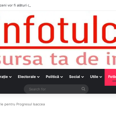
ceni vor fi alături de cetățenii care vor lua parte la Festivalul Folk Țestos
raţie
Electorale
Politică
Social
Utile
Fotb
Search
for
rie pentru Progresul Isaccea