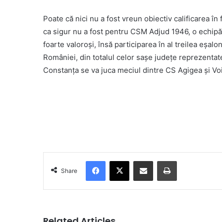
Poate că nici nu a fost vreun obiectiv calificarea î
ca sigur nu a fost pentru CSM Adjud 1946, o echipă c
foarte valoroși, însă participarea în al treilea eșalo
României, din totalul celor sașe județe reprezentate
Constanța se va juca meciul dintre CS Agigea și Voi
Facebook
X
Share via Email
Print
Share
Related Articles