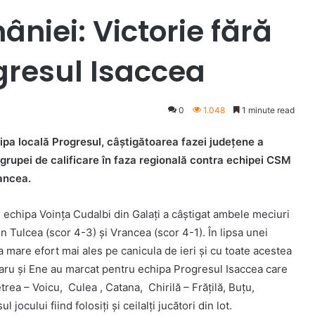
niei: Victorie fără
gresul Isaccea
0
1.048
1 minute read
hipa locală Progresul, câștigătoarea fazei județene a
 grupei de calificare în faza regională contra echipei CSM
ancea.
 echipa Voința Cudalbi din Galați a câștigat ambele meciuri
 Tulcea (scor 4-3) și Vrancea (scor 4-1). În lipsa unei
 mare efort mai ales pe canicula de ieri și cu toate acestea
ănaru și Ene au marcat pentru echipa Progresul Isaccea care
etrea – Voicu, Culea , Catana, Chirilă – Frățilă, Buțu,
cului fiind folosiți și ceilalți jucători din lot.