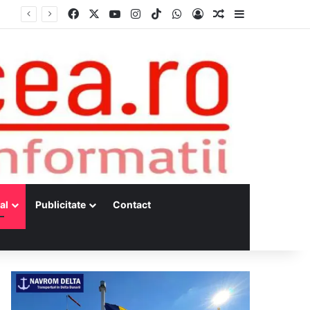
Facebook
X
YouTube
Instagram
TikTok
WhatsApp
Log In
Random Article
Sidebar
al
Publicitate
Contact