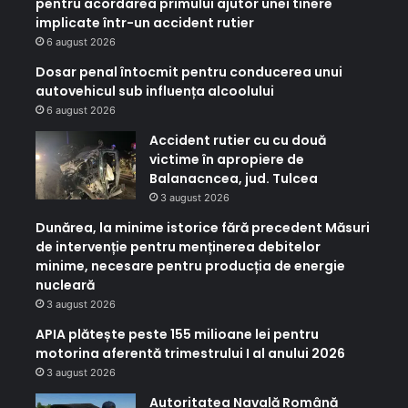
pentru acordarea primului ajutor unei tinere
implicate într-un accident rutier
6 august 2026
Dosar penal întocmit pentru conducerea unui
autovehicul sub influența alcoolului
6 august 2026
Accident rutier cu cu două
victime în apropiere de
Balanacncea, jud. Tulcea
3 august 2026
Dunărea, la minime istorice fără precedent Măsuri
de intervenție pentru menținerea debitelor
minime, necesare pentru producția de energie
nucleară
3 august 2026
APIA plătește peste 155 milioane lei pentru
motorina aferentă trimestrului I al anului 2026
3 august 2026
Autoritatea Navală Română