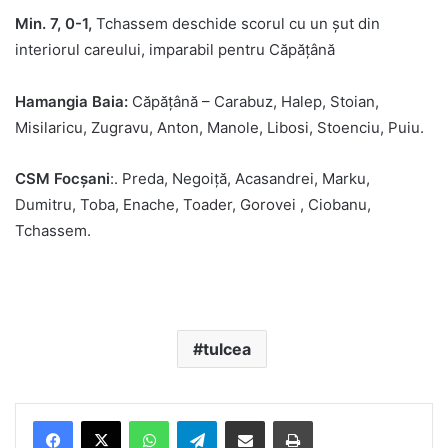
Min. 7, 0-1,
Tchassem deschide scorul cu un șut din
interiorul careului, imparabil pentru Căpățână
Hamangia Baia:
Căpățână – Carabuz, Halep, Stoian,
Misilaricu, Zugravu, Anton, Manole, Libosi, Stoenciu, Puiu.
CSM Focșani
:. Preda, Negoiță, Acasandrei, Marku,
Dumitru, Toba, Enache, Toader, Gorovei , Ciobanu,
Tchassem.
tulcea
Facebook
X
WhatsApp
Telegram
Share via Email
Print