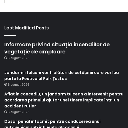
Last Modified Posts
Informare privind situația incendiilor de
vegetație de amploare
6 august 2026
Jandarmii tulceni vor fi alături de cetățenii care vor lua
parte la Festivalul Folk Țestos
6 august 2026
Aflat în concediu, un jandarm tulcean a intervenit pentru
acordarea primului ajutor unei tinere implicate într-un
accident rutier
6 august 2026
Dosar penal întocmit pentru conducerea unui
autovehicul sub influența alcoolului