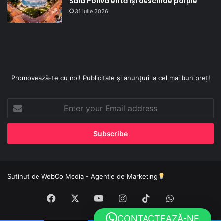
Sala Polivalentă își deschide porțile
31 iulie 2026
Promovează-te cu noi! Publicitate și anunțuri la cel mai bun preț!
Enter
your
Email
address
Sutinut de
WebCo Media - Agentie de Marketing
Facebook
X
YouTube
Instagram
TikTok
WhatsApp
CONTACTEAZĂ-NE