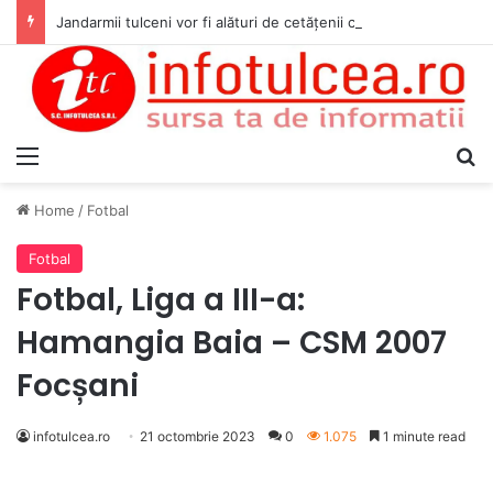
Jandarmii tulceni vor fi alături de cetățenii care vor lua parte la Festivalul Folk Țestos
Menu
S
Home
/
Fotbal
Fotbal
Fotbal, Liga a III-a:
Hamangia Baia – CSM 2007
Focșani
infotulcea.ro
21 octombrie 2023
0
1.075
1 minute read