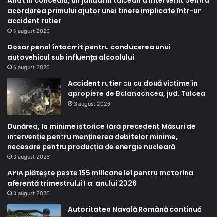
Aflat în concediu, un jandarm tulcean a intervenit pentru
acordarea primului ajutor unei tinere implicate într-un
accident rutier
6 august 2026
Dosar penal întocmit pentru conducerea unui
autovehicul sub influența alcoolului
6 august 2026
Accident rutier cu cu două victime în
apropiere de Balanacncea, jud. Tulcea
3 august 2026
Dunărea, la minime istorice fără precedent Măsuri de
intervenție pentru menținerea debitelor minime,
necesare pentru producția de energie nucleară
3 august 2026
APIA plătește peste 155 milioane lei pentru motorina
aferentă trimestrului I al anului 2026
3 august 2026
Autoritatea Navală Română continuă