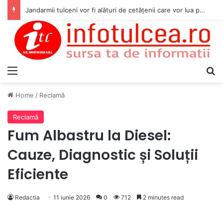
Jandarmii tulceni vor fi alături de cetățenii care vor lua parte la Festivalul Folk Țestos
Menu
S
Home
/
Reclamă
Reclamă
Fum Albastru la Diesel:
Cauze, Diagnostic și Soluții
Eficiente
Redactia
11 iunie 2026
0
712
2 minutes read