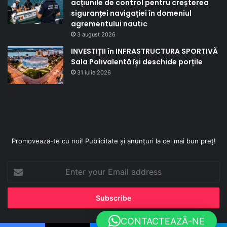
acțiunile de control pentru creșterea
siguranței navigației în domeniul
agrementului nautic
3 august 2026
INVESTIȚII în INFRASTRUCTURA SPORTIVĂ
Sala Polivalentă își deschide porțile
31 iulie 2026
Promovează-te cu noi! Publicitate și anunțuri la cel mai bun preț!
Enter
your
Email
address
CONTACTEAZĂ-NE