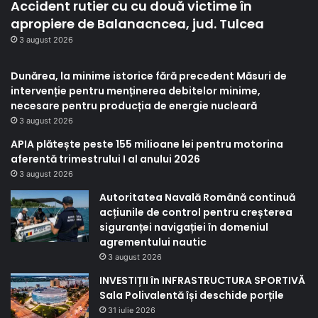
Accident rutier cu cu două victime în
apropiere de Balanacncea, jud. Tulcea
3 august 2026
Dunărea, la minime istorice fără precedent Măsuri de
intervenție pentru menținerea debitelor minime,
necesare pentru producția de energie nucleară
3 august 2026
APIA plătește peste 155 milioane lei pentru motorina
aferentă trimestrului I al anului 2026
3 august 2026
Autoritatea Navală Română continuă
acțiunile de control pentru creșterea
siguranței navigației în domeniul
agrementului nautic
3 august 2026
INVESTIȚII în INFRASTRUCTURA SPORTIVĂ
Sala Polivalentă își deschide porțile
31 iulie 2026