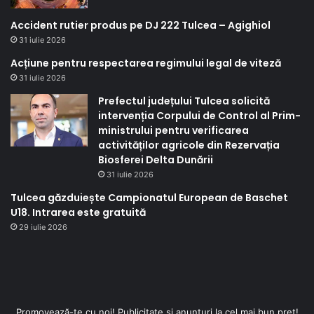
Accident rutier produs pe DJ 222 Tulcea – Agighiol
31 iulie 2026
Acțiune pentru respectarea regimului legal de viteză
31 iulie 2026
Prefectul județului Tulcea solicită
intervenția Corpului de Control al Prim-
ministrului pentru verificarea
activităților agricole din Rezervația
Biosferei Delta Dunării
31 iulie 2026
Tulcea găzduiește Campionatul European de Baschet
U18. Intrarea este gratuită
29 iulie 2026
Promovează-te cu noi! Publicitate și anunțuri la cel mai bun preț!