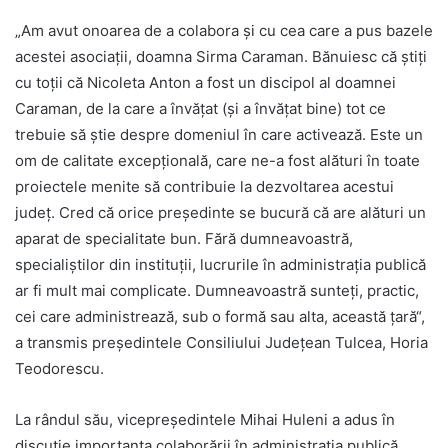
„Am avut onoarea de a colabora și cu cea care a pus bazele
acestei asociații, doamna Sirma Caraman. Bănuiesc că știți
cu toții că Nicoleta Anton a fost un discipol al doamnei
Caraman, de la care a învățat (și a învățat bine) tot ce
trebuie să știe despre domeniul în care activează. Este un
om de calitate excepțională, care ne-a fost alături în toate
proiectele menite să contribuie la dezvoltarea acestui
județ. Cred că orice președinte se bucură că are alături un
aparat de specialitate bun. Fără dumneavoastră,
specialiștilor din instituții, lucrurile în administrația publică
ar fi mult mai complicate. Dumneavoastră sunteți, practic,
cei care administrează, sub o formă sau alta, această țară“,
a transmis președintele Consiliului Județean Tulcea, Horia
Teodorescu.
La rândul său, vicepreședintele Mihai Huleni a adus în
discuție importanța colaborării în administrația publică.