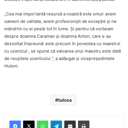
„Cea mai importantă resursă a noastră este omul: avem
oameni de calitate, avem profesioniști de excepție și ne
mândrim cu ei peste tot în lume. Și pentru că vorbeam
despre doamna Caraman și doamna Anton, care s-au
dezvoltat împreună: este precum în povestea cu maestrul
cu ucenicul , se spune că valoarea unui maestru este dată
de reușitele ucenicului “, a adăugat și vicepreședintele
Huleni.
tulcea
Facebook
X
WhatsApp
Telegram
Share via Email
Print