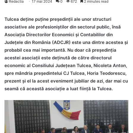
Redactia
17 mai 2024
0
672
2 minutes read
Tulcea deține puține președinții ale unor structuri
asociative ale profesioniștilor din sectorul public, însă
Asociația Directorilor Economici și Contabililor din
Județele din România (ADCJR) este una dintre acestea și
probabil cea mai importantă. Nu doar că președinția
acestei asociații este deținută de către directorul
economic al Consiliului Județean Tulcea, Nicoleta Anton,
spre mândria președintelui CJ Tulcea, Horia Teodorescu,
prezent și el la acest eveniment jubiliar de azi, dar mai cu
seamă că această asociație a luat ființă la Tulcea.