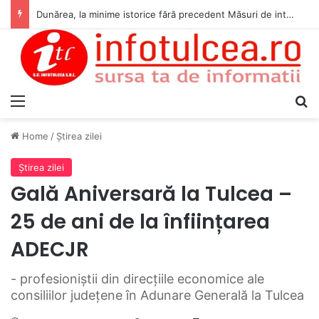
Dunărea, la minime istorice fără precedent Măsuri de intervenție pentru menținerea debitelor minime, necesare pentru producția de energie nucleară
Menu
S
Home
/
Ştirea zilei
Ştirea zilei
Gală Aniversară la Tulcea –
25 de ani de la înființarea
ADECJR
- profesioniștii din direcțiile economice ale
consiliilor județene în Adunare Generală la Tulcea