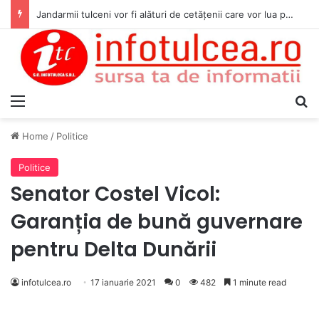
Jandarmii tulceni vor fi alături de cetățenii care vor lua parte la Festivalul Folk Țestos
Menu
S
Home
/
Politice
Politice
Senator Costel Vicol:
Garanția de bună guvernare
pentru Delta Dunării
infotulcea.ro
17 ianuarie 2021
0
482
1 minute read