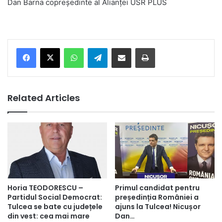
Dan Barna copreşedinte al Alianţei USR PLUS
Facebook
X
WhatsApp
Telegram
Share via Email
Print
Related Articles
Horia TEODORESCU –
Primul candidat pentru
Partidul Social Democrat:
președinția României a
Tulcea se bate cu județele
ajuns la Tulcea! Nicușor
din vest: cea mai mare
Dan…