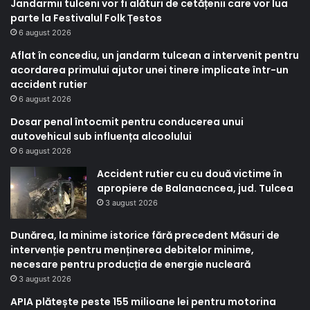
Jandarmii tulceni vor fi alături de cetățenii care vor lua
parte la Festivalul Folk Țestos
6 august 2026
Aflat în concediu, un jandarm tulcean a intervenit pentru
acordarea primului ajutor unei tinere implicate într-un
accident rutier
6 august 2026
Dosar penal întocmit pentru conducerea unui
autovehicul sub influența alcoolului
6 august 2026
Accident rutier cu cu două victime în
apropiere de Balanacncea, jud. Tulcea
3 august 2026
Dunărea, la minime istorice fără precedent Măsuri de
intervenție pentru menținerea debitelor minime,
necesare pentru producția de energie nucleară
3 august 2026
APIA plătește peste 155 milioane lei pentru motorina