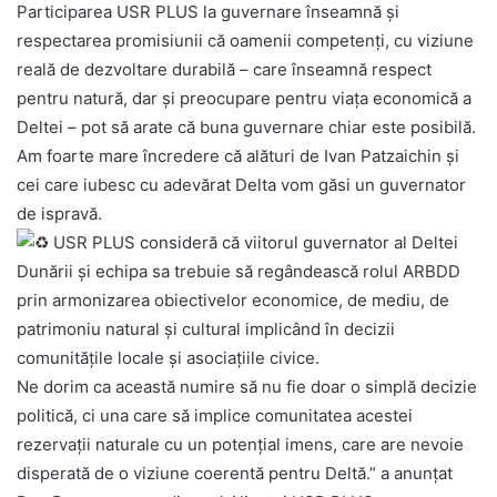
Participarea USR PLUS la guvernare înseamnă și
respectarea promisiunii că oamenii competenți, cu viziune
reală de dezvoltare durabilă – care înseamnă respect
pentru natură, dar și preocupare pentru viața economică a
Deltei – pot să arate că buna guvernare chiar este posibilă.
Am foarte mare încredere că alături de Ivan Patzaichin și
cei care iubesc cu adevărat Delta vom găsi un guvernator
de ispravă.
USR PLUS consideră că viitorul guvernator al Deltei
Dunării și echipa sa trebuie să regândească rolul ARBDD
prin armonizarea obiectivelor economice, de mediu, de
patrimoniu natural și cultural implicând în decizii
comunitățile locale și asociațiile civice.
Ne dorim ca această numire să nu fie doar o simplă decizie
politică, ci una care să implice comunitatea acestei
rezervații naturale cu un potențial imens, care are nevoie
disperată de o viziune coerentă pentru Deltă.” a anunţat