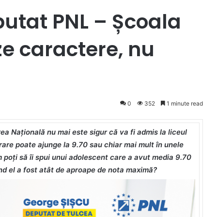
putat PNL – Școala
ze caractere, nu
0
352
1 minute read
a Națională nu mai este sigur că va fi admis la liceul
trare poate ajunge la 9.70 sau chiar mai mult în unele
poți să îi spui unui adolescent care a avut media 9.70
ând el a fost atât de aproape de nota maximă?