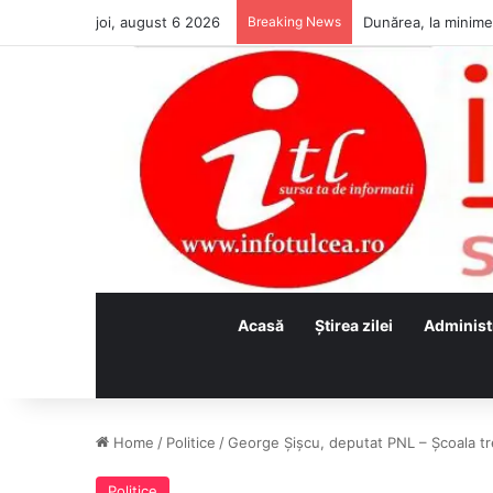
joi, august 6 2026
Breaking News
Acasă
Ştirea zilei
Administ
Home
/
Politice
/
George Şişcu, deputat PNL – Școala tr
Politice