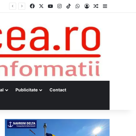
Facebook
X
YouTube
Instagram
TikTok
WhatsApp
Log In
Random Article
Sidebar
Dunărea, la minime istorice fără precedent Măsuri de intervenție pentru menținerea debitelor minime, necesare pentru producția de energie nucleară
al
Publicitate
Contact