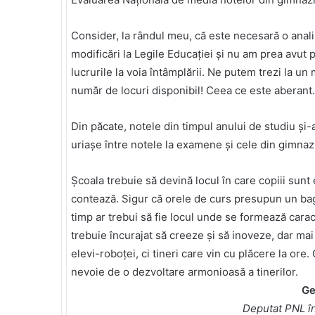
Consider, la rândul meu, că este necesară o anali
modificări la Legile Educației și nu am prea avut 
lucrurile la voia întâmplării. Ne putem trezi la u
număr de locuri disponibil! Ceea ce este aberant.
Din păcate, notele din timpul anului de studiu și
uriașe între notele la examene și cele din gimnaz
Școala trebuie să devină locul în care copiii sunt 
contează. Sigur că orele de curs presupun un baga
timp ar trebui să fie locul unde se formează cara
trebuie încurajat să creeze și să inoveze, dar mai
elevi-roboței, ci tineri care vin cu plăcere la ore
nevoie de o dezvoltare armonioasă a tinerilor.
Ge
Deputat PNL î