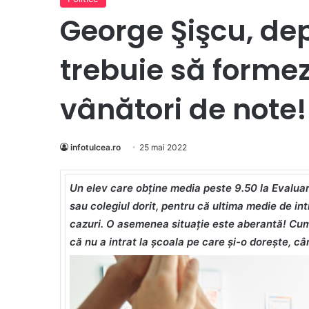
George Şişcu, de
trebuie să forme
vânători de note!
infotulcea.ro
25 mai 2022
Un elev care obține media peste 9.50 la Evaluare
sau colegiul dorit, pentru că ultima medie de in
cazuri. O asemenea situație este aberantă! Cum 
că nu a intrat la școala pe care și-o dorește, c