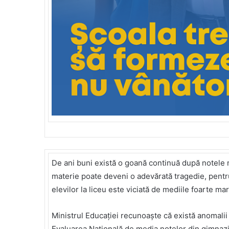
De ani buni există o goană continuă după notele ma
materie poate deveni o adevărată tragedie, pentru 
elevilor la liceu este viciată de mediile foarte mar
Ministrul Educației recunoaște că există anomalii 
Evaluarea Națională de media notelor din gimnazi