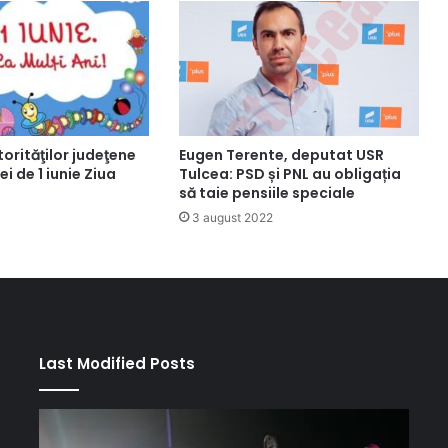
orităţilor judeţene
Eugen Terente, deputat USR
ei de 1 iunie Ziua
Tulcea: PSD și PNL au obligația
să taie pensiile speciale
3 august 2022
Last Modified Posts