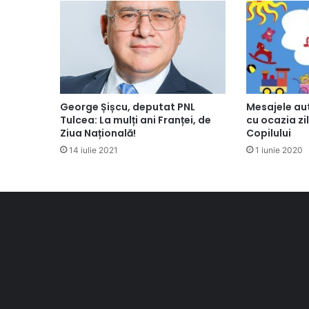
Mesajele aut
George Șișcu, deputat PNL
cu ocazia zil
Tulcea: La mulți ani Franței, de
Copilului
Ziua Națională!
1 iunie 2020
14 iulie 2021