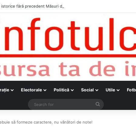
raţie
Electorale
Politică
Social
Utile
Fotb
Search
for
ebuie să formeze caractere, nu vânători de note!