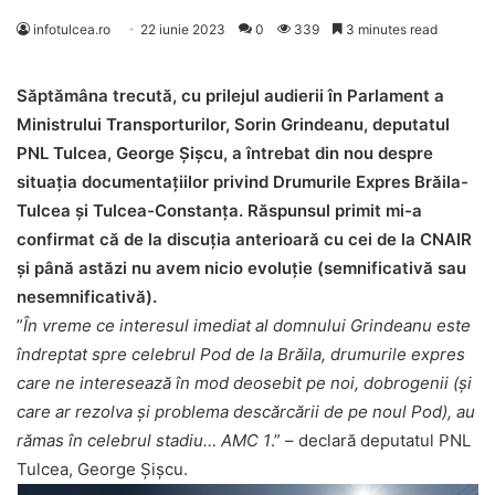
infotulcea.ro
22 iunie 2023
0
339
3 minutes read
Săptămâna trecută, cu prilejul audierii în Parlament a
Ministrului Transporturilor, Sorin Grindeanu, deputatul
PNL Tulcea, George Șișcu, a întrebat din nou despre
situația documentațiilor privind Drumurile Expres Brăila-
Tulcea și Tulcea-Constanța. Răspunsul primit mi-a
confirmat că de la discuția anterioară cu cei de la CNAIR
și până astăzi nu avem nicio evoluție (semnificativă sau
nesemnificativă).
”
În vreme ce interesul imediat al domnului Grindeanu este
îndreptat spre celebrul Pod de la Brăila, drumurile expres
care ne interesează în mod deosebit pe noi, dobrogenii (și
care ar rezolva și problema descărcării de pe noul Pod), au
rămas în celebrul stadiu… AMC 1
.” – declară deputatul PNL
Tulcea, George Șișcu.