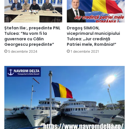
Ștefan Ilie:, președinte PNL
Dragoş SIMION,
Tulcea: ”Nu vom fi la
viceprimarul municipiului
guvernare cu Călin
Tulcea: „Jur credinţă
Georgescu președinte”
Patriei mele, România!”
5 decembrie 2024
1 decembrie 2021