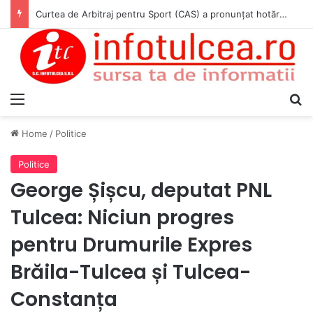
Curtea de Arbitraj pentru Sport (CAS) a pronunțat hotărârea în cauza WADA v. ANAD & Matei Cosmin Gabriel
Menu
S
Home
/
Politice
Politice
George Șișcu, deputat PNL
Tulcea: Niciun progres
pentru Drumurile Expres
Brăila-Tulcea și Tulcea-
Constanța