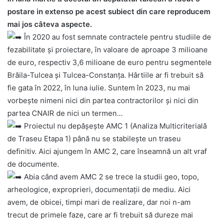
postare in extenso pe acest subiect din care reproducem
mai jos câteva aspecte.
În 2020 au fost semnate contractele pentru studiile de
fezabilitate și proiectare, în valoare de aproape 3 milioane
de euro, respectiv 3,6 milioane de euro pentru segmentele
Brăila-Tulcea și Tulcea-Constanța. Hârtiile ar fi trebuit să
fie gata în 2022, în luna iulie. Suntem în 2023, nu mai
vorbește nimeni nici din partea contractorilor și nici din
partea CNAIR de nici un termen…
Proiectul nu depășește AMC 1 (Analiza Multicriterială
de Traseu Etapa 1) până nu se stabilește un traseu
definitiv. Aici ajungem în AMC 2, care înseamnă un alt vraf
de documente.
Abia când avem AMC 2 se trece la studii geo, topo,
arheologice, exproprieri, documentații de mediu. Aici
avem, de obicei, timpi mari de realizare, dar noi n-am
trecut de primele faze, care ar fi trebuit să dureze mai