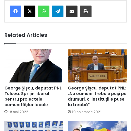
Facebook
X
WhatsApp
Telegram
Share via Email
Print
Related Articles
George Şişcu, deputat PNL
George Şişcu, deputat PNL:
Tulcea: Sprijin liberal
„Nu oamenii trebuie puşi pe
pentru proiectele
drumuri, ci instituţiile puse
comunităţilor locale
la treabă”
18 mai 2022
10 noiembrie 2021