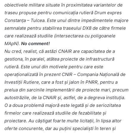
obiectivele militare situate în proximitatea variantelor de
traseu propuse pentru comunicația rutieră Drum expres
Constanța – Tulcea. Este unul dintre impedimentele majore
semnalate pentru stabilirea traseului DX8 de către firmele
care realizează studiile (intersectarea cu poligoanele
MApN).
No comment!
Nu cred, realist, că astăzi CNAIR are capacitatea de a
gestiona, în paralel, atâtea proiecte de infrastructură
rutieră. Este unul din motivele pentru care este
operaționalizată în prezent CNIR – Compania Națională de
Investiții Rutiere, care a fost și jalon în PNRR, pentru a
prelua din sarcinile implementării de proiecte mari, precum
autostrăzile, de la CNAIR și, astfel, de a degreva instituția.
O a doua problemă majoră este legată și de seriozitatea
firmelor care realizează studiile de fezabilitate și
proiectare. Au câștigat foarte multe licitații, în lipsa altor
oferte concurente, dar au puțini specialiști în teren și