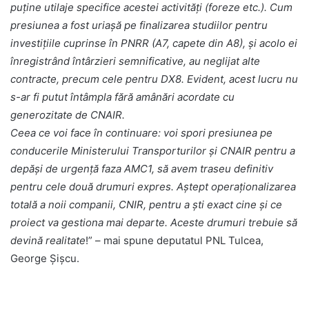
puține utilaje specifice acestei activități (foreze etc.). Cum
presiunea a fost uriașă pe finalizarea studiilor pentru
investițiile cuprinse în PNRR (A7, capete din A8), și acolo ei
înregistrând întârzieri semnificative, au neglijat alte
contracte, precum cele pentru DX8. Evident, acest lucru nu
s-ar fi putut întâmpla fără amânări acordate cu
generozitate de CNAIR.
Ceea ce voi face în continuare: voi spori presiunea pe
conducerile Ministerului Transporturilor și CNAIR pentru a
depăși de urgență faza AMC1, să avem traseu definitiv
pentru cele două drumuri expres. Aștept operaționalizarea
totală a noii companii, CNIR, pentru a ști exact cine și ce
proiect va gestiona mai departe. Aceste drumuri trebuie să
devină realitate
!” – mai spune deputatul PNL Tulcea,
George Șișcu.