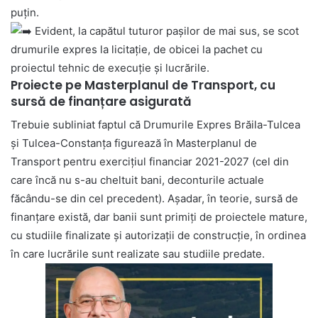
puțin.
Evident, la capătul tuturor pașilor de mai sus, se scot
drumurile expres la licitație, de obicei la pachet cu
proiectul tehnic de execuție și lucrările.
Proiecte pe Masterplanul de Transport, cu
sursă de finanțare asigurată
Trebuie subliniat faptul că Drumurile Expres Brăila-Tulcea
și Tulcea-Constanța figurează în Masterplanul de
Transport pentru exercițiul financiar 2021-2027 (cel din
care încă nu s-au cheltuit bani, deconturile actuale
făcându-se din cel precedent). Așadar, în teorie, sursă de
finanțare există, dar banii sunt primiți de proiectele mature,
cu studiile finalizate și autorizații de construcție, în ordinea
în care lucrările sunt realizate sau studiile predate.