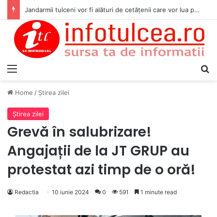
Jandarmii tulceni vor fi alături de cetățenii care vor lua parte la Festivalul Folk Țestos
Menu
S
Home
/
Ştirea zilei
Ştirea zilei
Grevă în salubrizare!
Angajații de la JT GRUP au
protestat azi timp de o oră!
Redactia
10 iunie 2024
0
591
1 minute read