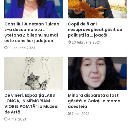
Consiliul Județean Tulcea
Copil de 8 ani
s-a descompletat:
nesupravegheat găsit de
Ștefana Zibileanu nu mai
polițiști la … joacă!
este consilier județean
20 februarie 2021
11 ianuarie 2023
De vineri, Expoziţia „ARS
Minora dispărută a fost
LONGA, IN MEMORIAM
găsită la Galați la mama
VIOREL POIATĂ” la Muzeul
acesteia
de Artă
7 mai 2021
4 mai 2021