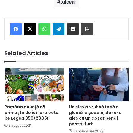
tulcea
Facebook
X
WhatsApp
Telegram
Share via Email
Print
Related Articles
Primăria anunţă că
Un elev a vrut să facă o
primeşte de ieri proiecte
glumă la școală, dar s-a
pe Legea 350/2005!
ales cu un dosar penal
pentru furt
5 august 2021
10 noiembrie 2022