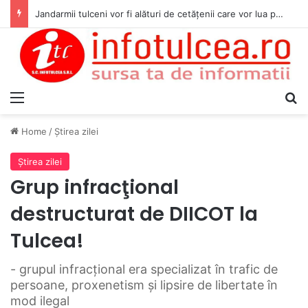
Jandarmii tulceni vor fi alături de cetățenii care vor lua parte la Festivalul Folk Țestos
Menu
S
Home
/
Ştirea zilei
Ştirea zilei
Grup infracţional
destructurat de DIICOT la
Tulcea!
- grupul infracţional era specializat în trafic de
persoane, proxenetism și lipsire de libertate în
mod ilegal