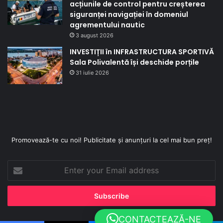
acțiunile de control pentru creșterea
siguranței navigației în domeniul
agrementului nautic
3 august 2026
INVESTIȚII în INFRASTRUCTURA SPORTIVĂ
Sala Polivalentă își deschide porțile
31 iulie 2026
Promovează-te cu noi! Publicitate și anunțuri la cel mai bun preț!
Enter
your
Email
address
CONTACTEAZĂ-NE