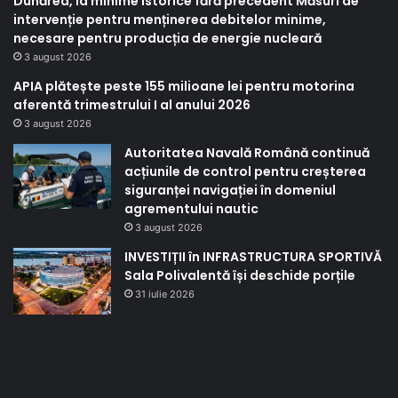
Dunărea, la minime istorice fără precedent Măsuri de
intervenție pentru menținerea debitelor minime,
necesare pentru producția de energie nucleară
3 august 2026
APIA plătește peste 155 milioane lei pentru motorina
aferentă trimestrului I al anului 2026
3 august 2026
Autoritatea Navală Română continuă
acțiunile de control pentru creșterea
siguranței navigației în domeniul
agrementului nautic
3 august 2026
INVESTIȚII în INFRASTRUCTURA SPORTIVĂ
Sala Polivalentă își deschide porțile
31 iulie 2026