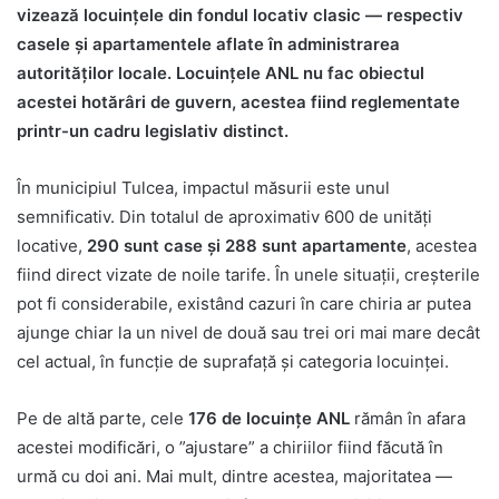
vizează locuințele din fondul locativ clasic — respectiv
casele și apartamentele aflate în administrarea
autorităților locale. Locuințele ANL nu fac obiectul
acestei hotărâri de guvern, acestea fiind reglementate
printr-un cadru legislativ distinct.
În municipiul Tulcea, impactul măsurii este unul
semnificativ. Din totalul de aproximativ 600 de unități
locative,
290 sunt case și 288 sunt apartamente
, acestea
fiind direct vizate de noile tarife. În unele situații, creșterile
pot fi considerabile, existând cazuri în care chiria ar putea
ajunge chiar la un nivel de două sau trei ori mai mare decât
cel actual, în funcție de suprafață și categoria locuinței.
Pe de altă parte, cele
176 de locuințe ANL
rămân în afara
acestei modificări, o ”ajustare” a chiriilor fiind făcută în
urmă cu doi ani. Mai mult, dintre acestea, majoritatea —