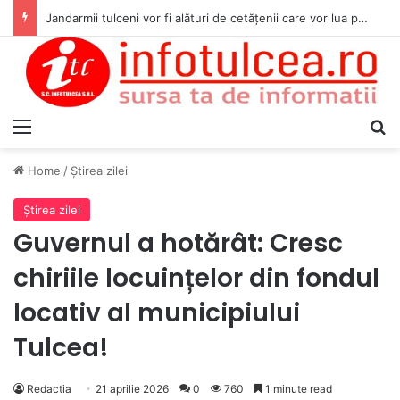
Jandarmii tulceni vor fi alături de cetățenii care vor lua parte la Festivalul Folk Țestos
Menu
S
Home
/
Ştirea zilei
Ştirea zilei
Guvernul a hotărât: Cresc
chiriile locuințelor din fondul
locativ al municipiului
Tulcea!
Redactia
21 aprilie 2026
0
760
1 minute read