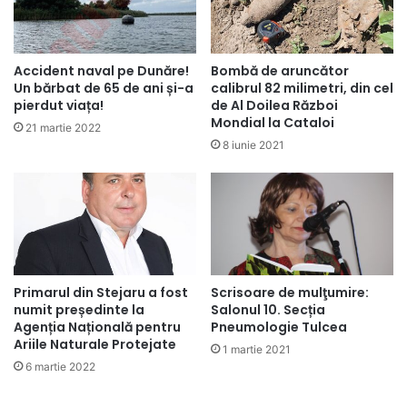
Accident naval pe Dunăre!
Bombă de aruncător
Un bărbat de 65 de ani și-a
calibrul 82 milimetri, din cel
pierdut viața!
de Al Doilea Război
Mondial la Cataloi
21 martie 2022
8 iunie 2021
Primarul din Stejaru a fost
Scrisoare de mulţumire:
numit președinte la
Salonul 10. Secția
Agenția Națională pentru
Pneumologie Tulcea
Ariile Naturale Protejate
1 martie 2021
6 martie 2022