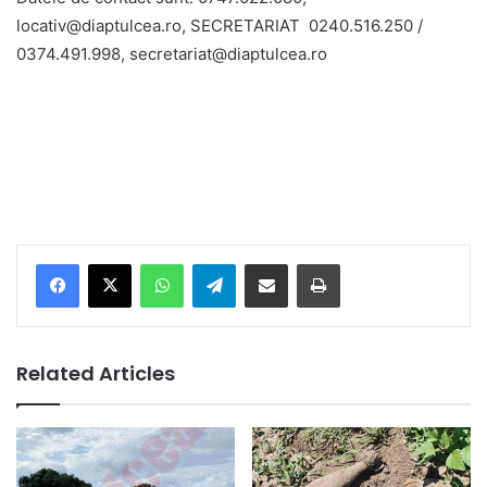
locativ@diaptulcea.ro, SECRETARIAT 0240.516.250 /
0374.491.998, secretariat@diaptulcea.ro
Facebook
X
WhatsApp
Telegram
Share via Email
Print
Related Articles