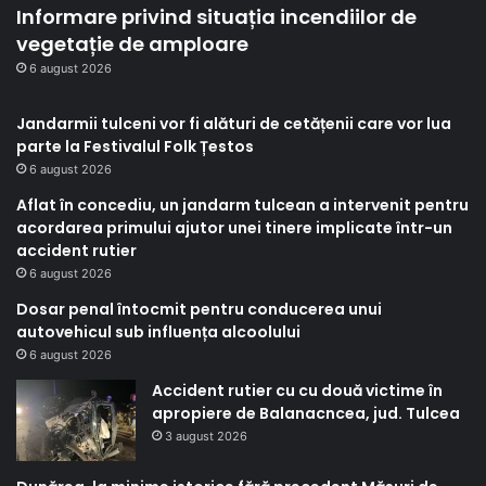
Informare privind situația incendiilor de
vegetație de amploare
6 august 2026
Jandarmii tulceni vor fi alături de cetățenii care vor lua
parte la Festivalul Folk Țestos
6 august 2026
Aflat în concediu, un jandarm tulcean a intervenit pentru
acordarea primului ajutor unei tinere implicate într-un
accident rutier
6 august 2026
Dosar penal întocmit pentru conducerea unui
autovehicul sub influența alcoolului
6 august 2026
Accident rutier cu cu două victime în
apropiere de Balanacncea, jud. Tulcea
3 august 2026