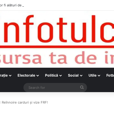
r fi alături de cetățenii care vor lua parte la Festivalul Folk Țestos
raţie
Electorale
Politică
Social
Utile
Fotb
Search
for
: Reînnoire carduri și vize FRF!