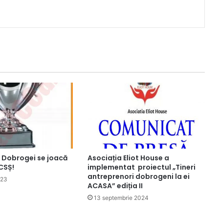
i Dobrogei se joacă
Asociația Eliot House a
 CSȘ!
implementat proiectul „Tineri
antreprenori dobrogeni la ei
023
ACASA” ediția II
13 septembrie 2024