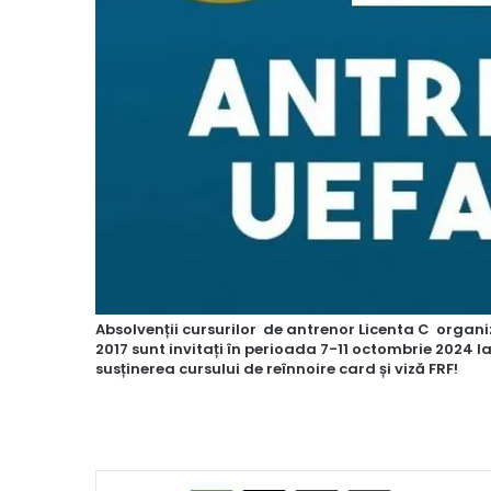
Absolvenții cursurilor de antrenor Licenta C organi
2017 sunt invitați în perioada 7-11 octombrie 2024 la
susținerea cursului de reînnoire card și viză FRF!
Facebook
X
Share via Email
Print