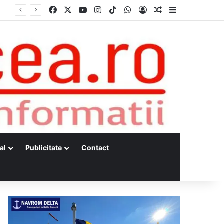
Facebook
X
YouTube
Instagram
TikTok
WhatsApp
Log In
Random Article
Sidebar
al
Publicitate
Contact