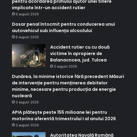
pentru acordarea primului ajutor unei tinere
implicate într-un accident rutier
6 august 2026
Dosar penal întocmit pentru conducerea unui
autovehicul sub influența alcoolului
6 august 2026
Accident rutier cu cu două
victime în apropiere de
Balanacncea, jud. Tulcea
3 august 2026
Dunărea, la minime istorice fără precedent Măsuri
de intervenție pentru menținerea debitelor
minime, necesare pentru producția de energie
nucleară
3 august 2026
APIA plătește peste 155 milioane lei pentru
motorina aferentă trimestrului I al anului 2026
3 august 2026
Autoritatea Navală Română