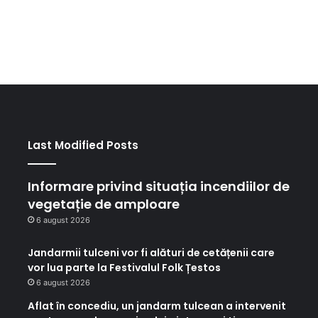
Last Modified Posts
Informare privind situația incendiilor de
vegetație de amploare
6 august 2026
Jandarmii tulceni vor fi alături de cetățenii care
vor lua parte la Festivalul Folk Țestos
6 august 2026
Aflat în concediu, un jandarm tulcean a intervenit