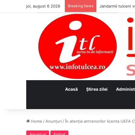
joi, august 6 2026
Breaking News
Jandarmii tulceni vo
Acasă
Ştirea zilei
Administ
Home
/
Anunţuri
/
În atenția antrenorilor licenta UEFA C
Anunţuri
Fotbal