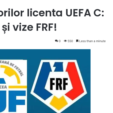
rilor licenta UEFA C:
și vize FRF!
0
550
Less than a minute