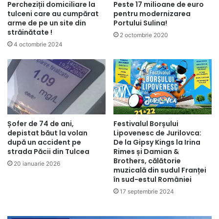
Percheziții domiciliare la
Peste 17 milioane de euro
tulceni care au cumpărat
pentru modernizarea
arme de pe un site din
Portului Sulina!
străinătate !
2 octombrie 2020
4 octombrie 2024
Șofer de 74 de ani,
Festivalul Borșului
depistat băut la volan
Lipovenesc de Jurilovca:
după un accident pe
De la Gipsy Kings la Irina
strada Păcii din Tulcea
Rimes și Damian &
Brothers, călătorie
20 ianuarie 2026
muzicală din sudul Franței
în sud-estul României
17 septembrie 2024