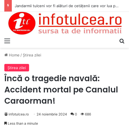
Jandarmii tulceni vor fi alături de cetățenii care vor lua parte la Festivalul Folk Țestos
Menu
S
Home
/
Ştirea zilei
Ştirea zilei
Încă o tragedie navală:
Accident mortal pe Canalul
Caraorman!
infotulcea.ro
24 noiembrie 2024
0
686
Less than a minute