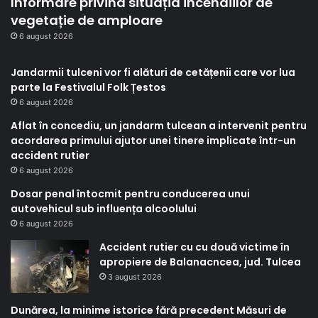
Informare privind situația incendiilor de
vegetație de amploare
6 august 2026
Jandarmii tulceni vor fi alături de cetățenii care vor lua
parte la Festivalul Folk Țestos
6 august 2026
Aflat în concediu, un jandarm tulcean a intervenit pentru
acordarea primului ajutor unei tinere implicate într-un
accident rutier
6 august 2026
Dosar penal întocmit pentru conducerea unui
autovehicul sub influența alcoolului
6 august 2026
Accident rutier cu cu două victime în
apropiere de Balanacncea, jud. Tulcea
3 august 2026
Dunărea, la minime istorice fără precedent Măsuri de