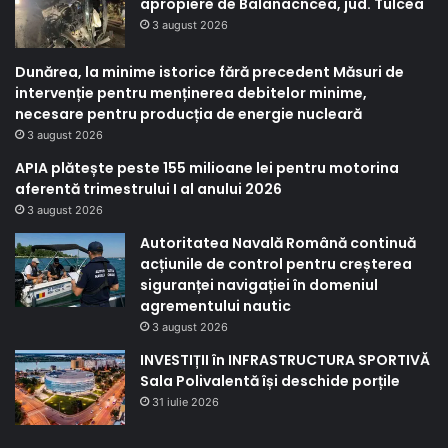
apropiere de Balanacncea, jud. Tulcea
3 august 2026
Dunărea, la minime istorice fără precedent Măsuri de
intervenție pentru menținerea debitelor minime,
necesare pentru producția de energie nucleară
3 august 2026
APIA plătește peste 155 milioane lei pentru motorina
aferentă trimestrului I al anului 2026
3 august 2026
Autoritatea Navală Română continuă
acțiunile de control pentru creșterea
siguranței navigației în domeniul
agrementului nautic
3 august 2026
INVESTIȚII în INFRASTRUCTURA SPORTIVĂ
Sala Polivalentă își deschide porțile
31 iulie 2026