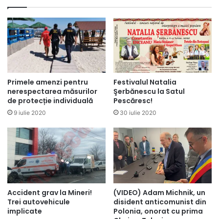
Primele amenzi pentru
Festivalul Natalia
nerespectarea măsurilor
Şerbănescu la Satul
de protecție individuală
Pescăresc!
9 iulie 2020
30 iulie 2020
Accident grav la Mineri!
(VIDEO) Adam Michnik, un
Trei autovehicule
disident anticomunist din
implicate
Polonia, onorat cu prima