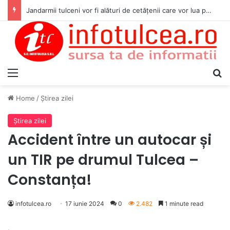
Jandarmii tulceni vor fi alături de cetățenii care vor lua parte la Festivalul Folk Țestos
Menu
S
Home
/
Ştirea zilei
Ştirea zilei
Accident între un autocar și
un TIR pe drumul Tulcea –
Constanța!
infotulcea.ro
17 iunie 2024
0
2.482
1 minute read