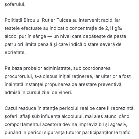
șoferului.
Polițiștii Biroului Rutier Tulcea au intervenit rapid, iar
testele efectuate au indicat o concentrație de 2,11 g‰
alcool pur în sânge — un nivel care depășește de peste
patru ori limita penală și care indică o stare severă de
ebrietate.
Pe baza probelor administrate, sub coordonarea
procurorului, s-a dispus inițial reținerea, iar ulterior a fost
înaintată instanței propunerea de arestare preventivă,
admisă în cursul zilei de vineri.
Cazul readuce în atenție pericolul real pe care îl reprezintă
șoferii aflați sub influența alcoolului, mai ales atunci când
comportamentul acestora devine imprevizibil și agresiv,
punând în pericol siguranța tuturor participanților la trafic.