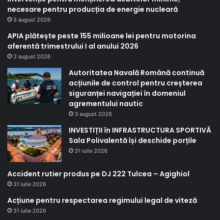
necesare pentru producția de energie nucleară
3 august 2026
APIA plătește peste 155 milioane lei pentru motorina
aferentă trimestrului I al anului 2026
3 august 2026
Autoritatea Navală Română continuă
acțiunile de control pentru creșterea
siguranței navigației în domeniul
agrementului nautic
3 august 2026
INVESTIȚII în INFRASTRUCTURA SPORTIVĂ
Sala Polivalentă își deschide porțile
31 iulie 2026
Accident rutier produs pe DJ 222 Tulcea – Agighiol
31 iulie 2026
Acțiune pentru respectarea regimului legal de viteză
31 iulie 2026