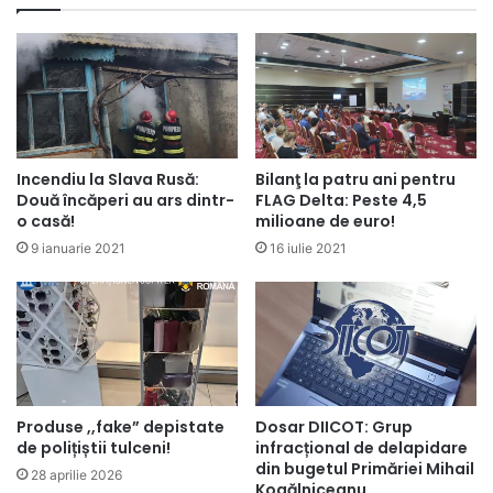
Incendiu la Slava Rusă:
Bilanţ la patru ani pentru
Două încăperi au ars dintr-
FLAG Delta: Peste 4,5
o casă!
milioane de euro!
9 ianuarie 2021
16 iulie 2021
Produse ,,fake” depistate
Dosar DIICOT: Grup
de polițiștii tulceni!
infracțional de delapidare
din bugetul Primăriei Mihail
28 aprilie 2026
Kogălniceanu