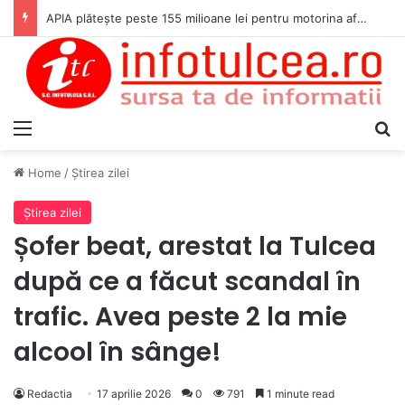
APIA plătește peste 155 milioane lei pentru motorina aferentă trimestrului I al anului 2026
Menu
S
Home
/
Ştirea zilei
Ştirea zilei
Șofer beat, arestat la Tulcea
după ce a făcut scandal în
trafic. Avea peste 2 la mie
alcool în sânge!
Redactia
17 aprilie 2026
0
791
1 minute read