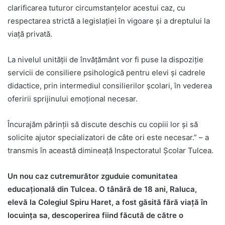
clarificarea tuturor circumstanțelor acestui caz, cu
respectarea strictă a legislației în vigoare și a dreptului la
viață privată.
La nivelul unității de învățământ vor fi puse la dispoziție
servicii de consiliere psihologică pentru elevi și cadrele
didactice, prin intermediul consilierilor școlari, în vederea
oferirii sprijinului emoțional necesar.
Încurajăm părinții să discute deschis cu copiii lor și să
solicite ajutor specializatori de câte ori este necesar.” – a
transmis în această dimineață Inspectoratul Școlar Tulcea.
Un nou caz cutremurător zguduie comunitatea
educațională din Tulcea. O tânără de 18 ani, Raluca,
elevă la Colegiul Spiru Haret, a fost găsită fără viață în
locuința sa, descoperirea fiind făcută de către o