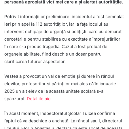
persoană apropiată victimei care a și alertat autoritățile.
Potrivit informațiilor preliminare, incidentul a fost semnalat
ieri prin apel la 112 autorităților, iar la fața locului au
intervenit echipaje de urgență și polițiști, care au demarat
cercetările pentru stabilirea cu exactitate a împrejurărilor
în care s-a produs tragedia. Cazul a fost preluat de
organele abilitate, fiind deschis un dosar pentru
clarificarea tuturor aspectelor.
Vestea a provocat un val de emoție și durere în rândul
elevilor, profesorilor și părinților mai ales că în ianuarie
2025 un alt elev de la această unitate școlară s-a
spânzurat!
Detaliile aici
În acest moment, Inspectoratul Școlar Tulcea confirmă
faptul că va deschide o anchetă. La rândul sau l, directorul
liceului, Florin Anastasiu, declară că este șocat de această