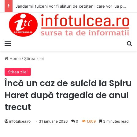
Jandarmii tulceni vor fi alături de cetățenii care vor lua parte la Festivalul Folk Țestos
Menu
S
Home
/
Ştirea zilei
Ştirea zilei
Încă un caz de suicid la Spiru
Haret după tragedia de anul
trecut
infotulcea.ro
31 ianuarie 2026
0
1.609
3 minutes read