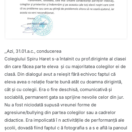
,,Azi, 31.01.a.c., conducerea
Colegiului Spiru Haret s-a întalnit cu prof.diriginte al clasei
din care făcea parte eleva și cu majoritatea colegilor ei de
clasă. Din dialogul avut a reieșit fără echivoc faptul că
eleva avea o relație foarte bună atăt cu doamna dirigintă,
cât și cu colegii. Era o fire deschisă, comunicativă și
sociabilă, permanent gata sa sprijine nevoile celor din jur.
Nu a fost niciodată supusă vreunei forme de
agresiune/bullying din partea colegilor sau a cadrelor
didactice. Era impolicată î n activitățile de performanță ale
școlii, dovadă fiind faptul c ă fotografia s a s e află la panoul