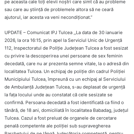
pe aceasta cale toți elevii noştri care simt că au probleme
sau care au știință de problemele altora să ne ceară
ajutorul, iar acesta va veni necondiționat.”
UPDATE – Comunicat IPJ Tulcea ,,La data de 30 ianuarie
2026, la ora 16:15, prin apel la Serviciul Unic de Urgență
112, Inspectoratul de Poliție Județean Tulcea a fost sesizat
cu privire la descoperirea unei persoane de sex feminin
decedată, care nu ar prezenta semne vitale, la o adresă din
localitatea Tulcea. Un echipaj de poliție din cadrul Poliției
Municipiului Tulcea, împreună cu un echipaj al Serviciului
de Ambulanță Județean Tulcea, s-au deplasat de urgență
la fața locului unde au constatat că cele sesizate se
confirmă. Persoana decedată a fost identificată ca fiind o
tânără, de 18 ani, domiciliată în localitatea Babadag, județul
Tulcea. Cazul a fost preluat de organele de cercetare
penală competente ale poliției sub supravegherea
Parchetului de pe lângă Judecătoria competentă, pentru