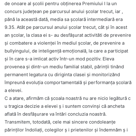
de onoare al școlii pentru obținerea Premiului I la un
concurs județean pe parcursul anului școlar trecut, iar ,
pănă la această dată, media sa școlară intermediară era
9.35. Atât pe parcursul anului școlar trecut, cât și în acest
an școlar, la clasa ei s- au desfăşurat activităti de prevenire
și combatere a violenței în mediul școlar, de prevenire a
bullyingului, de inteligență emoțională, la care a participat
și în care s-a imlicat activ într-un mod pozitiv. Eleva
provenea și dintr-un mediu familial stabil, părinții tinănd
permanent legatura cu diriginta clasei și monitorizănd
împreună evoluția comportamentală și performanța școlară
a elevei.
C a atare, afirmăm că școala noastră nu are nicio legătură c
u tragica decizie a elevei ș i suntem convinși că ancheta
aflată în desfăşurare va întări concluzia noastră.
Transmitem, totodată, cele mai sincere condoleanțe
părinților îndoliați, colegilor ș i prietenilor și îndemnăm ș i