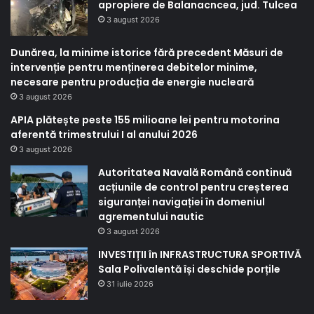
apropiere de Balanacncea, jud. Tulcea
3 august 2026
Dunărea, la minime istorice fără precedent Măsuri de
intervenție pentru menținerea debitelor minime,
necesare pentru producția de energie nucleară
3 august 2026
APIA plătește peste 155 milioane lei pentru motorina
aferentă trimestrului I al anului 2026
3 august 2026
Autoritatea Navală Română continuă
acțiunile de control pentru creșterea
siguranței navigației în domeniul
agrementului nautic
3 august 2026
INVESTIȚII în INFRASTRUCTURA SPORTIVĂ
Sala Polivalentă își deschide porțile
31 iulie 2026