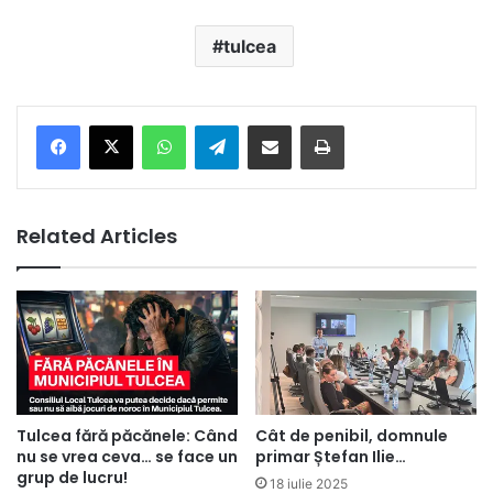
tulcea
Facebook
X
WhatsApp
Telegram
Share via Email
Print
Related Articles
Tulcea fără păcănele: Când
Cât de penibil, domnule
nu se vrea ceva… se face un
primar Ștefan Ilie…
grup de lucru!
18 iulie 2025