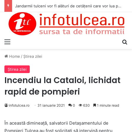
Jandarmii tulceni vor fi alături de cetățenii care vor lua parte la Festivalul Folk Țestos
Menu
S
Home
/
Ştirea zilei
Ştirea zilei
Incendiu la Cataloi, lichidat
rapid de pompieri
infotulcea.ro
31 ianuarie 2021
0
630
1 minute read
În această dimineață, salvatorii Detașamentului de
Pompieri Tulcea au fost solicitați să intervină pentru