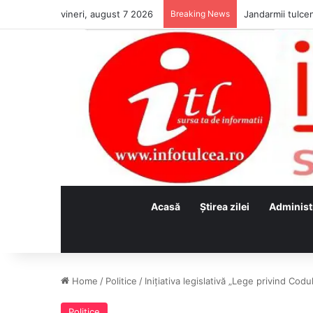
vineri, august 7 2026
Breaking News
Jandarmii tulcen
Acasă
Ştirea zilei
Administ
Home
/
Politice
/
Inițiativa legislativă „Lege privind Cod
Politice