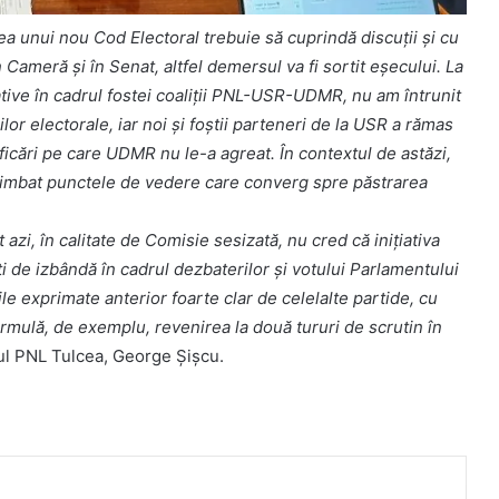
ea unui nou Cod Electoral trebuie să cuprindă discuții și cu
 Cameră și în Senat, altfel demersul va fi sortit eșecului. La
tive în cadrul fostei coaliții PNL-USR-UDMR, nu am întrunit
or electorale, iar noi și foștii parteneri de la USR a rămas
icări pe care UDMR nu le-a agreat. În contextul de astăzi,
chimbat punctele de vedere care converg spre păstrarea
 azi, în calitate de Comisie sesizată, nu cred că inițiativa
i de izbândă în cadrul dezbaterilor și votului Parlamentului
le exprimate anterior foarte clar de celelalte partide, cu
rmulă, de exemplu, revenirea la două tururi de scrutin în
atul PNL Tulcea, George Șișcu.