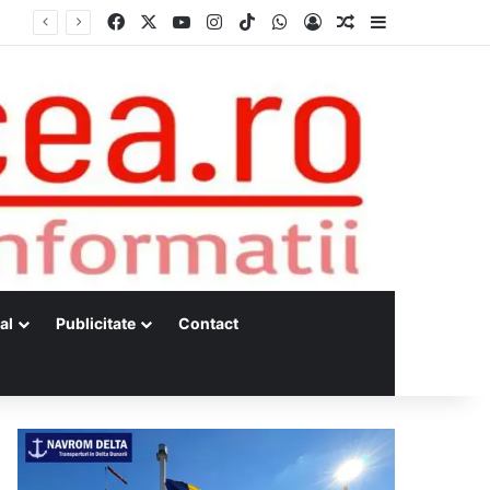
Facebook
X
YouTube
Instagram
TikTok
WhatsApp
Log In
Random Article
Sidebar
al
Publicitate
Contact