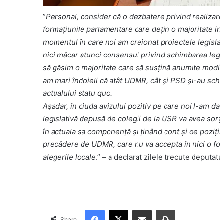
”
Personal, consider că o dezbatere privind realizar
formațiunile parlamentare care dețin o majoritate în
momentul în care noi am creionat proiectele legisla
nici măcar atunci consensul privind schimbarea legil
să găsim o majoritate care să susțină anumite modif
am mari îndoieli că atât UDMR, cât și PSD și-au s
actualului statu quo.
Așadar, în ciuda avizului pozitiv pe care noi l-am dat
legislativă depusă de colegii de la USR va avea sorț
în actuala sa componență și ținând cont și de poziții
precădere de UDMR, care nu va accepta în nici o fo
alegerile locale
.” – a declarat zilele trecute deput
Facebook
X
Share via Email
Print
Share