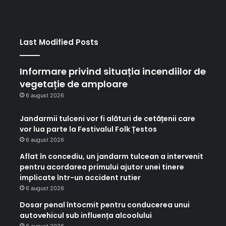
Last Modified Posts
Informare privind situația incendiilor de
vegetație de amploare
6 august 2026
Jandarmii tulceni vor fi alături de cetățenii care
vor lua parte la Festivalul Folk Țestos
6 august 2026
Aflat în concediu, un jandarm tulcean a intervenit
pentru acordarea primului ajutor unei tinere
implicate într-un accident rutier
6 august 2026
Dosar penal întocmit pentru conducerea unui
autovehicul sub influența alcoolului
6 august 2026