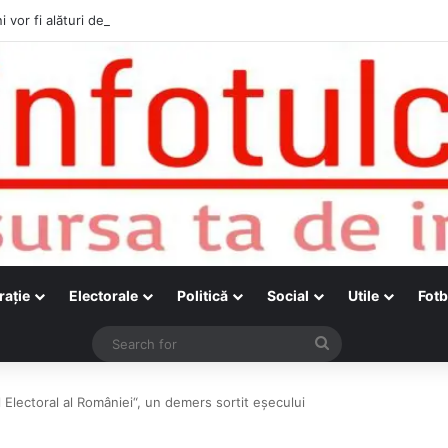
i vor fi alături de cetățenii care vor lua parte la Festivalul Folk Țestos
raţie
Electorale
Politică
Social
Utile
Fotb
Search
for
ul Electoral al României“, un demers sortit eșecului