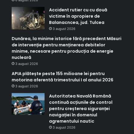
Accident rutier cu cu două
victime în apropiere de
Balanacncea, jud. Tulcea
3 august 2026
Dunărea, la minime istorice fără precedent Măsuri
de intervenție pentru menținerea debitelor
minime, necesare pentru producția de energie
nucleară
3 august 2026
APIA plătește peste 155 milioane lei pentru
motorina aferentă trimestrului I al anului 2026
3 august 2026
Autoritatea Navală Română
continuă acțiunile de control
pentru creșterea siguranței
navigației în domeniul
agrementului nautic
3 august 2026