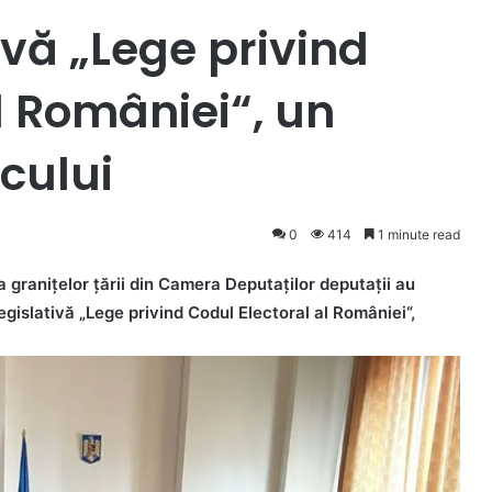
tivă „Lege privind
l României“, un
cului
0
414
1 minute read
 granițelor țării din Camera Deputaților deputații au
legislativă „Lege privind Codul Electoral al României“,