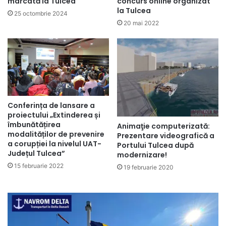
marcată la Tulcea
concurs online organizat
la Tulcea
25 octombrie 2024
20 mai 2022
Conferința de lansare a
proiectului „Extinderea și
îmbunătățirea
Animaţie computerizată:
modalităților de prevenire
Prezentare videografică a
a corupției la nivelul UAT-
Portului Tulcea după
Județul Tulcea”
modernizare!
15 februarie 2022
19 februarie 2020