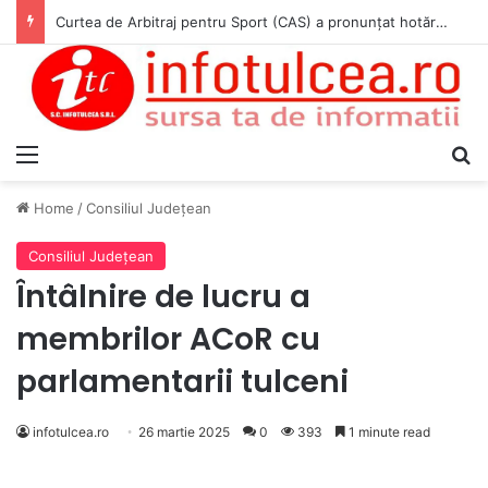
Curtea de Arbitraj pentru Sport (CAS) a pronunțat hotărârea în cauza WADA v. ANAD & Matei Cosmin Gabriel
Menu
S
Home
/
Consiliul Judeţean
Consiliul Judeţean
Întâlnire de lucru a
membrilor ACoR cu
parlamentarii tulceni
infotulcea.ro
26 martie 2025
0
393
1 minute read