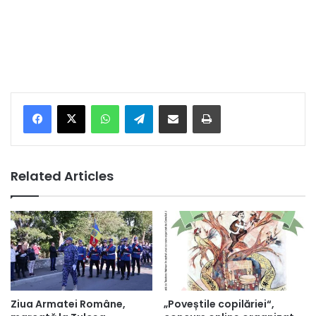
Facebook
X
WhatsApp
Telegram
Share via Email
Print
Related Articles
Ziua Armatei Române,
„Poveștile copilăriei“,