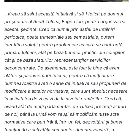
„
Vreau să salut această inițiativă și să-l felicit pe domnul
președinte al AcoR Tulcea, Eugen Ion, pentru organizarea
acestei ședințe. Cred că numai prin astfel de întâlniri
periodice, poate trimestriale sau semestriale, putem
identifica soluții pentru problemele cu care se confruntă
primarii tulceni, atât pe baza bunelor practici ale colegilor
cât și pe baza sfaturilor reprezentanților serviciilor
deconcentrate.
De asemenea, este foarte bine că avem
alături și parlamentarii tulceni, pentru că mulți dintre
dumneavoastră aveți o serie de inițiative sau propuneri de
modificare a actelor normative, care sunt absolut necesare
în activitatea de zi cu zi de la nivelul primăriilor. Cred că,
având atât de mulți parlamentari de Tulcea prezenți alături
de noi, până la urmă vom reuși să modificăm niște acte
normative care pun frână, într-un fel, dezvoltării și bunei
funcționări a activității comunelor dumneavoastră
“, a