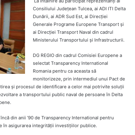
La întâlnire au participat reprezentanți ai
Consiliului Județean Tulcea, ai ADI ITI Delta
Dunării, ai ADR Sud Est, ai Direcției
Generale Programe Europene Transport și
ai Direcției Transport Naval din cadrul
Ministerului Transportului și Infrastructurii.
DG REGIO din cadrul Comisiei Europene a
selectat Transparency International
Romania pentru ca aceasta să
monitorizeze, prin intermediul unui Pact de
rea și procesul de identificare a celor mai potrivite soluții
ezvoltare a transportului public naval de persoane în Delta
opene.
 încă din anii ’90 de Transparency International pentru
 în asigurarea integrității investițiilor publice.