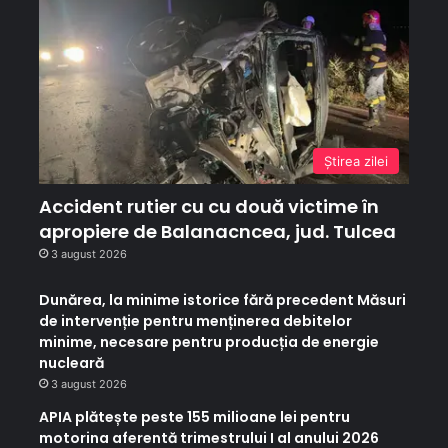
Ştirea zilei
Accident rutier cu cu două victime în
apropiere de Balanacncea, jud. Tulcea
3 august 2026
Dunărea, la minime istorice fără precedent Măsuri
de intervenție pentru menținerea debitelor
minime, necesare pentru producția de energie
nucleară
3 august 2026
APIA plătește peste 155 milioane lei pentru
motorina aferentă trimestrului I al anului 2026