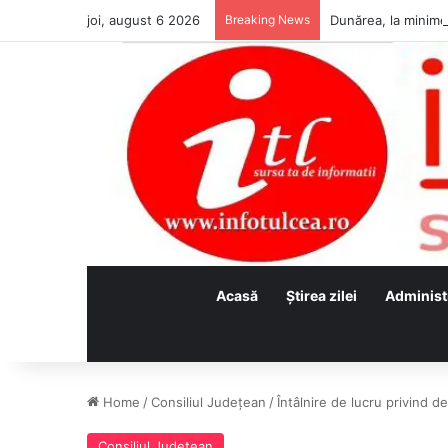
joi, august 6 2026
Breaking News
Acasă
Ştirea zilei
Administ
Home
/
Consiliul Judeţean
/
Întâlnire de lucru privind 
Consiliul Judeţean