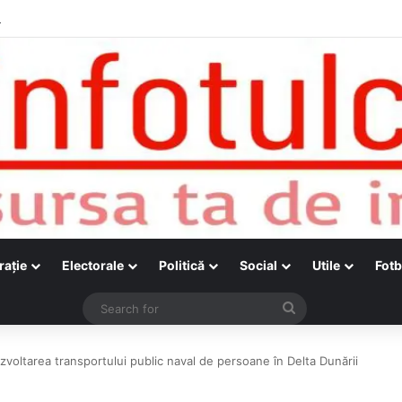
raţie
Electorale
Politică
Social
Utile
Fotb
Search
for
dezvoltarea transportului public naval de persoane în Delta Dunării