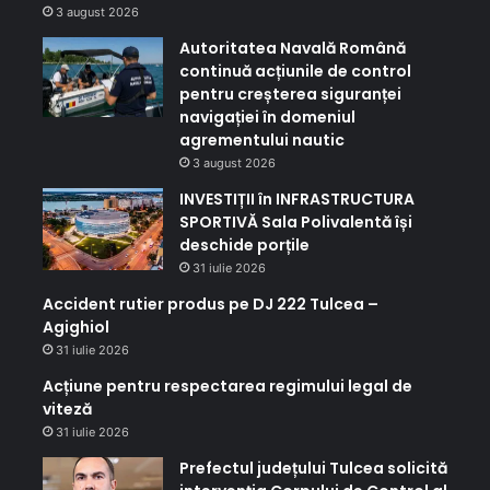
3 august 2026
Autoritatea Navală Română
continuă acțiunile de control
pentru creșterea siguranței
navigației în domeniul
agrementului nautic
3 august 2026
INVESTIȚII în INFRASTRUCTURA
SPORTIVĂ Sala Polivalentă își
deschide porțile
31 iulie 2026
Accident rutier produs pe DJ 222 Tulcea –
Agighiol
31 iulie 2026
Acțiune pentru respectarea regimului legal de
viteză
31 iulie 2026
Prefectul județului Tulcea solicită