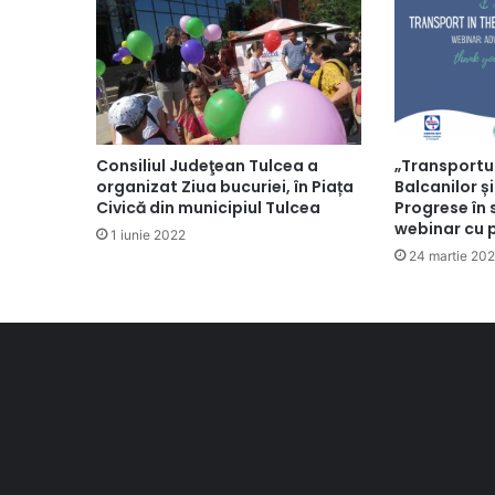
„Transportul
Consiliul Judeţean Tulcea a
Balcanilor și
organizat Ziua bucuriei, în Piața
Progrese în 
Civică din municipiul Tulcea
webinar cu 
1 iunie 2022
24 martie 202