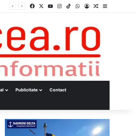
Facebook
X
YouTube
Instagram
TikTok
WhatsApp
Log In
Random Article
Sidebar
Dunărea, la minime istorice fără precedent Măsuri de intervenție pentru menținerea debitelor minime, necesare pentru producția de energie nucleară
al
Publicitate
Contact