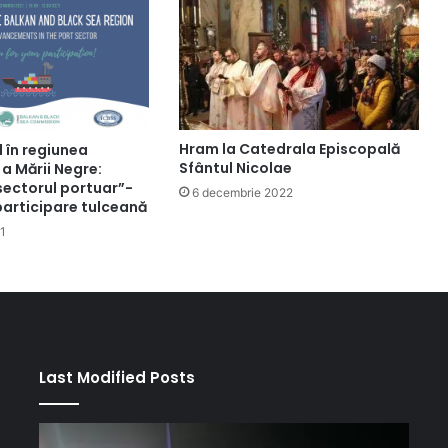
Hram la Catedrala Episcopală
 în regiunea
Sfântul Nicolae
 a Mării Negre:
sectorul portuar”-
6 decembrie 2022
participare tulceană
1
Last Modified Posts