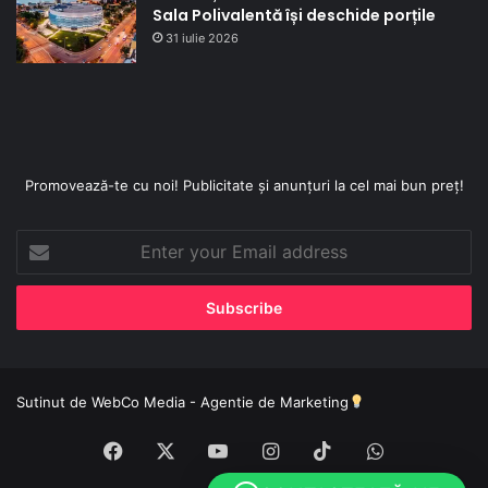
Sala Polivalentă își deschide porțile
31 iulie 2026
Promovează-te cu noi! Publicitate și anunțuri la cel mai bun preț!
Enter
your
Email
address
Sutinut de
WebCo Media - Agentie de Marketing
Facebook
X
YouTube
Instagram
TikTok
WhatsApp