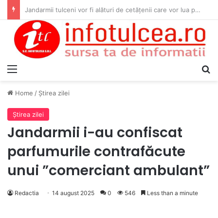
Aflat în concediu, un jandarm tulcean a intervenit pentru acordarea primului ajutor unei tinere implicate într-un accident rutier
Menu
S
Home
/
Ştirea zilei
Ştirea zilei
Jandarmii i-au confiscat
parfumurile contrafăcute
unui ”comerciant ambulant”
Redactia
14 august 2025
0
546
Less than a minute