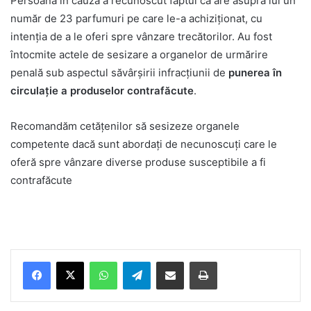
Persoana în cauză a recunoscut faptul că are asupra lui un
număr de 23 parfumuri pe care le-a achiziționat, cu
intenția de a le oferi spre vânzare trecătorilor. Au fost
întocmite actele de sesizare a organelor de urmărire
penală sub aspectul săvârșirii infracțiunii de
punerea în
circulație a produselor contrafăcute
.
Recomandăm cetățenilor să sesizeze organele
competente dacă sunt abordați de necunoscuți care le
oferă spre vânzare diverse produse susceptibile a fi
contrafăcute
Facebook
X
WhatsApp
Telegram
Share via Email
Print