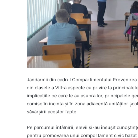
Jandarmii din cadrul Compartimentului Prevenirea ş
din clasele a VIII-a aspecte cu privire la principalel
implicaţiile pe care le au asupra lor, principalele g
comise în incinta şi în zona adiacentă unităţilor şc
săvârşirii acestor fapte
Pe parcursul întâlnirii, elevii şi-au însuşit cunoşt
pentru promovarea unui comportament civic bazat 