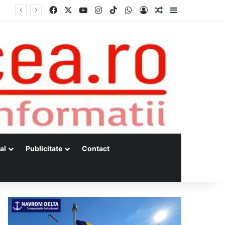
Facebook
X
YouTube
Instagram
TikTok
WhatsApp
Log In
Random Article
Sidebar
al
Publicitate
Contact