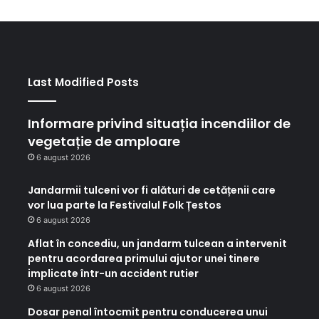
Last Modified Posts
Informare privind situația incendiilor de
vegetație de amploare
6 august 2026
Jandarmii tulceni vor fi alături de cetățenii care
vor lua parte la Festivalul Folk Țestos
6 august 2026
Aflat în concediu, un jandarm tulcean a intervenit
pentru acordarea primului ajutor unei tinere
implicate într-un accident rutier
6 august 2026
Dosar penal întocmit pentru conducerea unui