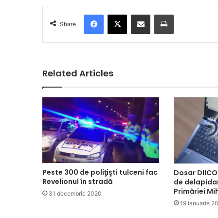
Facebook
X
Share via Email
Print
Share
Related Articles
Peste 300 de poliţişti tulceni fac
Dosar DIICOT
Revelionul în stradă
de delapida
Primăriei Mi
31 decembrie 2020
19 ianuarie 2