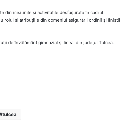
 din misiunile şi activităţile desfăşurate în cadrul
olul şi atribuţiile din domeniul asigurării ordinii şi liniştii
ituţii de învăţământ gimnazial şi liceal din judeţul Tulcea.
tulcea