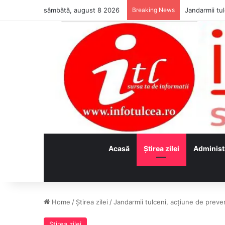
sâmbătă, august 8 2026
Breaking News
Jandarmii tul
Acasă
Ştirea zilei
Administ
Home
/
Ştirea zilei
/
Jandarmii tulceni, acţiune de preven
Ştirea zilei