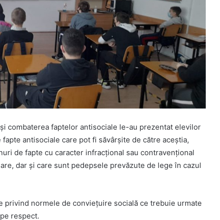
i combaterea faptelor antisociale le-au prezentat elevilor
e fapte antisociale care pot fi săvârşite de către aceştia,
enuri de fapte cu caracter infracţional sau contravenţional
olare, dar şi care sunt pedepsele prevăzute de lege în cazul
inţe privind normele de convieţuire socială ce trebuie urmate
pe respect.