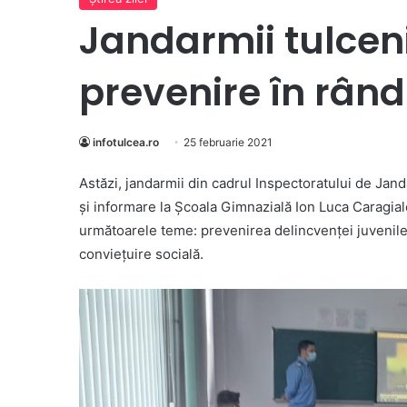
Jandarmii tulceni
prevenire în rându
infotulcea.ro
25 februarie 2021
Astăzi, jandarmii din cadrul Inspectoratului de Jan
şi informare la Şcoala Gimnazială Ion Luca Caragial
următoarele teme: prevenirea delincvenţei juvenile
convieţuire socială.