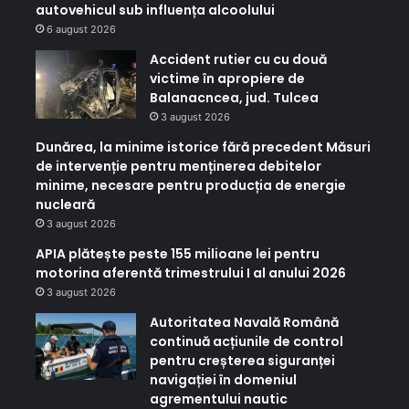
autovehicul sub influența alcoolului
6 august 2026
Accident rutier cu cu două
victime în apropiere de
Balanacncea, jud. Tulcea
3 august 2026
Dunărea, la minime istorice fără precedent Măsuri
de intervenție pentru menținerea debitelor
minime, necesare pentru producția de energie
nucleară
3 august 2026
APIA plătește peste 155 milioane lei pentru
motorina aferentă trimestrului I al anului 2026
3 august 2026
Autoritatea Navală Română
continuă acțiunile de control
pentru creșterea siguranței
navigației în domeniul
agrementului nautic