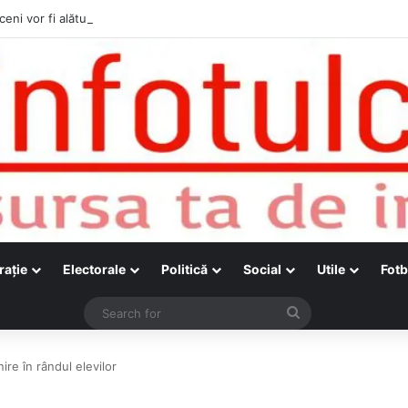
ceni vor fi alături de cetățenii care vor lua parte la Festivalul Folk Țestos
raţie
Electorale
Politică
Social
Utile
Fotb
Search
for
ire în rândul elevilor