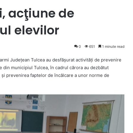
, acţiune de
l elevilor
0
651
1 minute read
darmi Judeţean Tulcea au desfăşurat activităţi de prevenire
e din municipiul Tulcea, în cadrul cărora au dezbătut
 şi prevenirea faptelor de încălcare a unor norme de