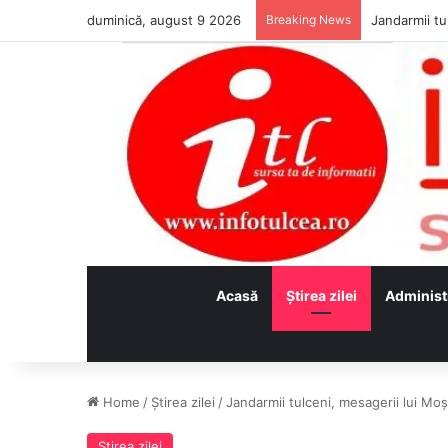
duminică, august 9 2026
Breaking News
Jandarmii tul
Acasă
Ştirea zilei
Administ
Home
/
Ştirea zilei
/
Jandarmii tulceni, mesagerii lui Moş
Ştirea zilei