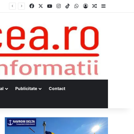
Facebook
X
YouTube
Instagram
TikTok
WhatsApp
Log In
Random Article
Sidebar
s
al
Publicitate
Contact