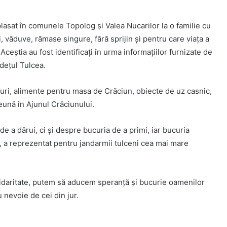
asat în comunele Topolog şi Valea Nucarilor la o familie cu
, văduve, rămase singure, fără sprijin şi pentru care viaţa a
Aceştia au fost identificaţi în urma informaţiilor furnizate de
deţul Tulcea.
lciuri, alimente pentru masa de Crăciun, obiecte de uz casnic,
eună în Ajunul Crăciunului.
 a dărui, ci şi despre bucuria de a primi, iar bucuria
or, a reprezentat pentru jandarmii tulceni cea mai mare
lidaritate, putem să aducem speranţă şi bucurie oamenilor
u nevoie de cei din jur.