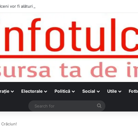
ceni vor fi alături de cetățenii care vor lua parte la Festivalul Folk Țesto
raţie
Electorale
Politică
Social
Utile
Fotb
Search
for
 Crăciun!