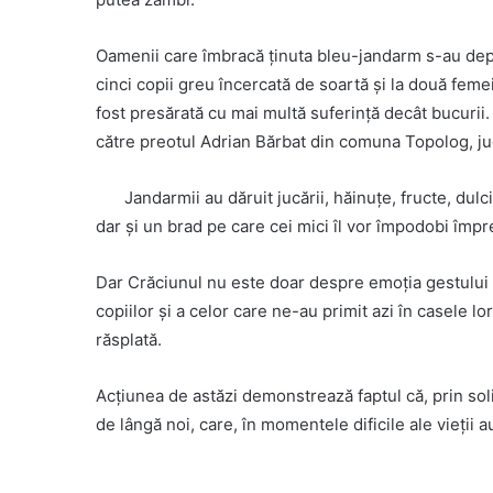
Oamenii care îmbracă ţinuta bleu-jandarm s-au depl
cinci copii greu încercată de soartă şi la două femei
fost presărată cu mai multă suferinţă decât bucurii. 
către preotul Adrian Bărbat din comuna Topolog, ju
Jandarmii au dăruit jucării, hăinuţe, fructe, du
dar şi un brad pe care cei mici îl vor împodobi împr
Dar Crăciunul nu este doar despre emoţia gestului de
copiilor şi a celor care ne-au primit azi în casele l
răsplată.
Acţiunea de astăzi demonstrează faptul că, prin so
de lângă noi, care, în momentele dificile ale vieţii a