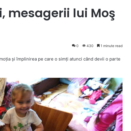
, mesagerii lui Moş
0
430
1 minute read
oţia şi împlinirea pe care o simţi atunci când devii o parte