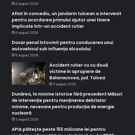
6 august 2026
Aflat în concediu, un jandarm tulcean a intervenit
pentru acordarea primului ajutor unei tinere
implicate într-un accident rutier
6 august 2026
Dosar penal întocmit pentru conducerea unui
autovehicul sub influența alcoolului
6 august 2026
Accident rutier cu cu două
victime în apropiere de
Balanacncea, jud. Tulcea
3 august 2026
Dunărea, la minime istorice fără precedent Măsuri
de intervenție pentru menținerea debitelor
minime, necesare pentru producția de energie
nucleară
3 august 2026
APIA plătește peste 155 milioane lei pentru