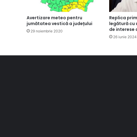
Avertizare meteo pentru
Replica prima
jumătatea vestică a județului
legătură cu 
de interese 
29 noiembrie 2020
26 iunie 2024