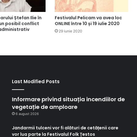
Festivalul Pelicam va avea loc
rului Ștefan Ilie în
ONLINE între 10 și 19 iulie 2020
un posibil conflict
administrativ
29 iunie 2020
Last Modified Posts
Informare privind situația incendiilor de
vegetație de amploare
6 august 2026
Jandarmii tulceni vor fi alături de cetățenii care
vor lua parte la Festivalul Folk Țestos