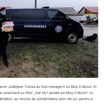
darmi Judeţean Tulcea au fost mesagerii lui Moş Crăciun. Ei
 umanitară cu titlul ,,Hai să-l ajutăm pe Moş Crăciun” cu
sărbători, au nevoie de solidaritatea celor din jur pentru a