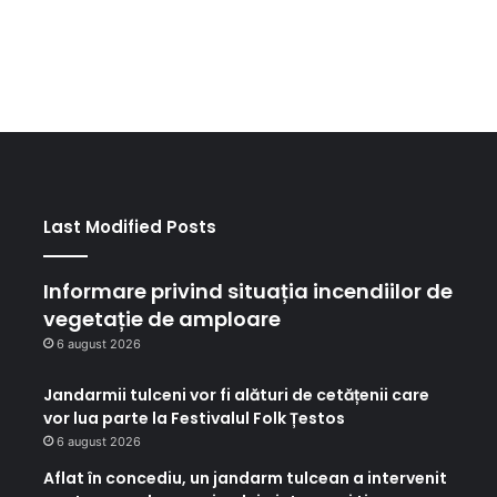
Last Modified Posts
Informare privind situația incendiilor de
vegetație de amploare
6 august 2026
Jandarmii tulceni vor fi alături de cetățenii care
vor lua parte la Festivalul Folk Țestos
6 august 2026
Aflat în concediu, un jandarm tulcean a intervenit