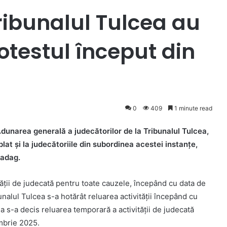
Tribunalul Tulcea au
otestul început din
0
409
1 minute read
 Adunarea generală a judecătorilor de la Tribunalul Tulcea,
plat și la judecătoriile din subordinea acestei instanțe,
badag.
ății de judecată pentru toate cauzele, începând cu data de
unalul Tulcea s-a hotărât reluarea activității începând cu
a s-a decis reluarea temporară a activității de judecată
mbrie 2025.