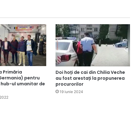
a Primăria
Doi hoți de cai din Chilia Veche
Germania) pentru
au fost arestați la propunerea
n hub-ul umanitar de
procurorilor
19 iunie 2024
 2022