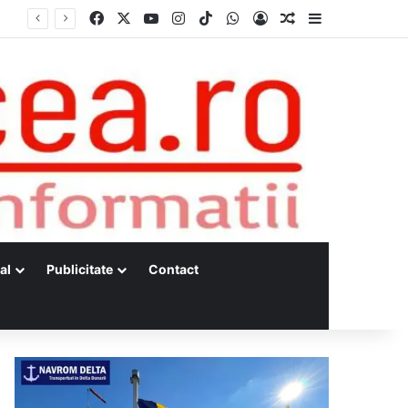
Facebook
X
YouTube
Instagram
TikTok
WhatsApp
Log In
Random Article
Sidebar
al
Publicitate
Contact