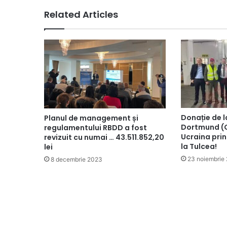
Related Articles
Donație de l
Planul de management și
Dortmund (
regulamentului RBDD a fost
Ucraina pri
revizuit cu numai … 43.511.852,20
la Tulcea!
lei
23 noiembrie
8 decembrie 2023