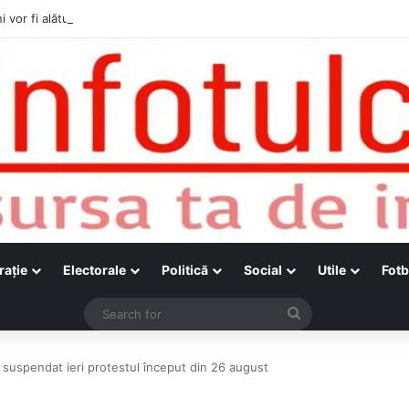
i vor fi alături de cetățenii care vor lua parte la Festivalul Folk Țestos
raţie
Electorale
Politică
Social
Utile
Fotb
Search
for
u suspendat ieri protestul început din 26 august