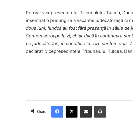
Potrivit vicepreședintelui Tribunalului Tulcea, Dan
însemnat o prelungire a vacanței judecătorești ci m
două luni, fiindcă au fost fără prezență în sălile d
Suntem aproape la zi, chiar dacă în continuare sun
pe judecător/an, în condițiile în care suntem doar 7
declarat vicepreședintele Tribunalului Tulcea, Dan
Facebook
X
Share via Email
Print
Share