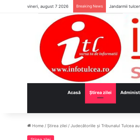
vineri, august 7 2026
Breaking News
Jandarmii tulcen
Acasă
Ştirea zilei
Administ
Home
/
Ştirea zilei
/
Judecătoriile și Tribunalul Tulcea a
Ştirea zilei