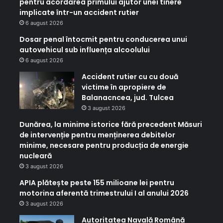
pentru acordarea primului ajutor unei tinere
implicate într-un accident rutier
6 august 2026
Dosar penal întocmit pentru conducerea unui
autovehicul sub influența alcoolului
6 august 2026
Accident rutier cu cu două
victime în apropiere de
Balanacncea, jud. Tulcea
3 august 2026
Dunărea, la minime istorice fără precedent Măsuri
de intervenție pentru menținerea debitelor
minime, necesare pentru producția de energie
nucleară
3 august 2026
APIA plătește peste 155 milioane lei pentru
motorina aferentă trimestrului I al anului 2026
3 august 2026
Autoritatea Navală Română