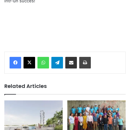
într-un succes!
Facebook
X
WhatsApp
Telegram
Share via Email
Print
Related Articles