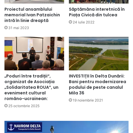
Proiectul ansamblului
Săptămâna interetnică în
memorial Ivan Patzaichin
Piața Civică din tulcea
intră în linie dreaptă
24 iulie 2022
31 mai 2023
„Poduri între tradiții“,
INVESTIȚII în Delta Dunării:
organizat de Asociația
Bani pentru modernizarea
„Solidaritatea ROUA”, un
podului de peste canalul
eveniment cultural
Mila 36
româno-ucrainean:
19 noiembrie 2021
25 octombrie 2025