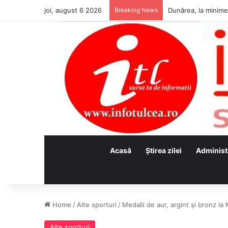
joi, august 6 2026
Breaking News
Acasă
Ştirea zilei
Administ
Home
/
Alte sporturi
/
Medalii de aur, argint și bronz la
Alte sporturi