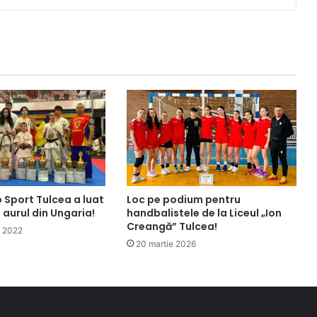
 Sport Tulcea a luat
Loc pe podium pentru
aurul din Ungaria!
handbalistele de la Liceul „Ion
Creangă” Tulcea!
e 2022
20 martie 2026