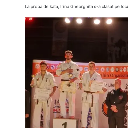
La proba de kata, Irina Gheorghita s-a clasat pe locu