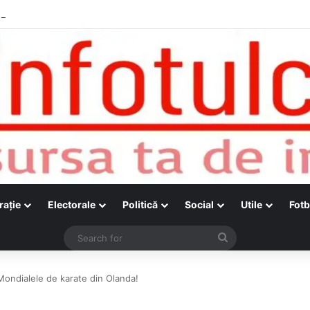
raţie
Electorale
Politică
Social
Utile
Fotb
Search
for
 Mondialele de karate din Olanda!