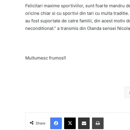
Felicitari maxime sportiviilor, sunt foarte mandru d
oricine chiar si cu sportivi din tari cu multa traditi
au fost suportate de catre familii, din acest motiv d
neconditionat.” a transmis din Olanda sensei Nicol
Multumesc frumos!!
Facebook
X
Share via Email
Print
Share