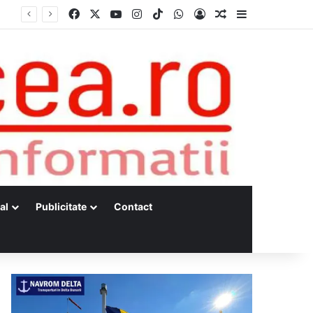
Facebook
X
YouTube
Instagram
TikTok
WhatsApp
Log In
Random Article
Sidebar
Dunărea, la minime istorice fără precedent Măsuri de intervenție pentru menținerea debitelor minime, necesare pentru producția de energie nucleară
al
Publicitate
Contact