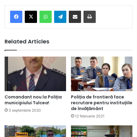
Facebook
X
WhatsApp
Telegram
Share via Email
Print
Related Articles
Comandant nou la Poliția
Poliția de frontieră face
municipiului Tulcea!
recrutare pentru instituțiile
de învățământ
3 septembrie 2020
12 februarie 2021