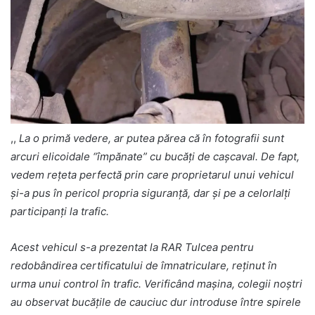
,,
La o primă vedere, ar putea părea că în fotografii sunt
arcuri elicoidale “împănate” cu bucăți de cașcaval. De fapt,
vedem rețeta perfectă prin care proprietarul unui vehicul
și-a pus în pericol propria siguranță, dar și pe a celorlalți
participanți la trafic.
Acest vehicul s-a prezentat la RAR Tulcea pentru
redobândirea certificatului de îmnatriculare, reținut în
urma unui control în trafic. Verificând mașina, colegii noștri
au observat bucățile de cauciuc dur introduse între spirele