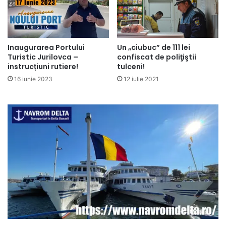
Inaugurarea Portului
Un „ciubuc” de 111 lei
Turistic Jurilovca –
confiscat de poliţiştii
instrucțiuni rutiere!
tulceni!
16 iunie 2023
12 iulie 2021