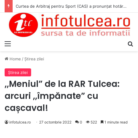
Curtea de Arbitraj pentru Sport (CAS) a pronunțat hotărârea în cauza WADA v. ANAD & Matei Cosmin Gabriel
Menu
S
Home
/
Ştirea zilei
Ştirea zilei
,,Meniul” de la RAR Tulcea:
arcuri ,,împănate” cu
cașcaval!
infotulcea.ro
27 octombrie 2022
0
522
1 minute read