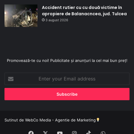
Accident rutier cu cu două victime în
apropiere de Balanacncea, jud. Tulcea
3 august 2026
Promovează-te cu noi! Publicitate și anunțuri la cel mai bun preț!
Enter
your
Email
address
Sutinut de
WebCo Media - Agentie de Marketing
Facebook
X
YouTube
Instagram
TikTok
WhatsApp