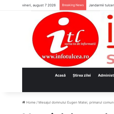
vineri, august 7 2026
Breaking News
Jandarmii tulcen
Acasă
Ştirea zilei
Administ
Home
/
Mesajul domnului Eugen Matei, primarul comun