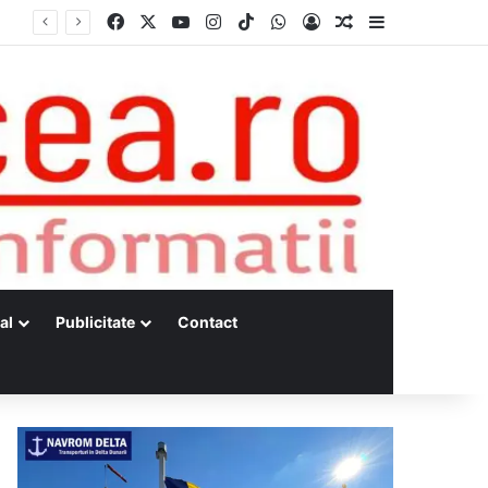
Facebook
X
YouTube
Instagram
TikTok
WhatsApp
Log In
Random Article
Sidebar
al
Publicitate
Contact