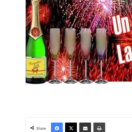
Facebook
X
Share via Email
Print
Share