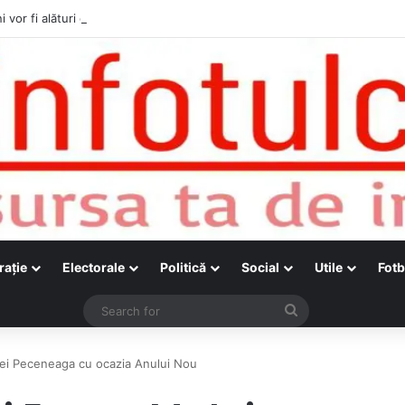
i vor fi alături de cetățenii care vor lua parte la Festivalul Folk Țestos
raţie
Electorale
Politică
Social
Utile
Fotb
Search
for
ei Peceneaga cu ocazia Anului Nou