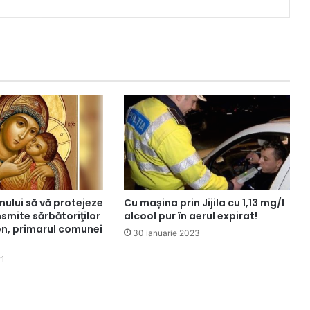
ului să vă protejeze
Cu mașina prin Jijila cu 1,13 mg/l
smite sărbătoriţilor
alcool pur în aerul expirat!
Ion, primarul comunei
30 ianuarie 2023
21