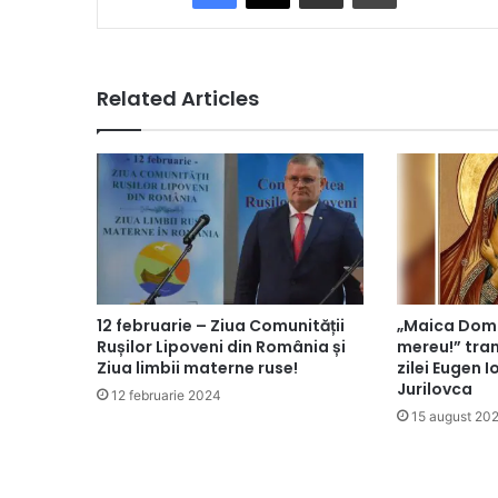
Related Articles
12 februarie – Ziua Comunității
„Maica Domn
Rușilor Lipoveni din România și
mereu!” tran
Ziua limbii materne ruse!
zilei Eugen 
Jurilovca
12 februarie 2024
15 august 20