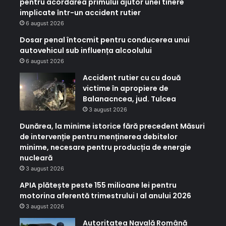
pentru acordarea primului ajutor unei tinere
implicate într-un accident rutier
6 august 2026
Dosar penal întocmit pentru conducerea unui
autovehicul sub influența alcoolului
6 august 2026
Accident rutier cu cu două
victime în apropiere de
Balanacncea, jud. Tulcea
3 august 2026
Dunărea, la minime istorice fără precedent Măsuri
de intervenție pentru menținerea debitelor
minime, necesare pentru producția de energie
nucleară
3 august 2026
APIA plătește peste 155 milioane lei pentru
motorina aferentă trimestrului I al anului 2026
3 august 2026
Autoritatea Navală Română