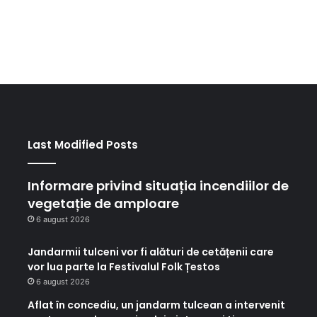
Last Modified Posts
Informare privind situația incendiilor de
vegetație de amploare
6 august 2026
Jandarmii tulceni vor fi alături de cetățenii care
vor lua parte la Festivalul Folk Țestos
6 august 2026
Aflat în concediu, un jandarm tulcean a intervenit