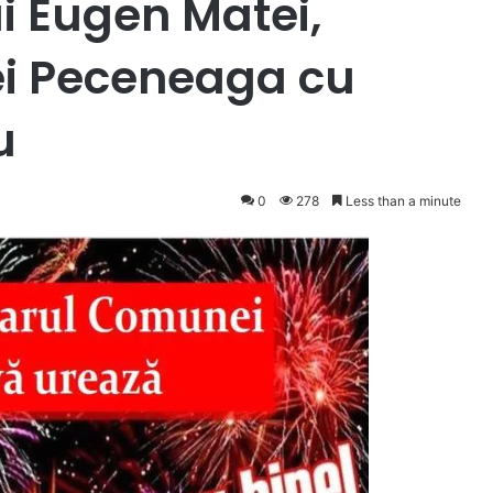
 Eugen Matei,
i Peceneaga cu
u
0
278
Less than a minute