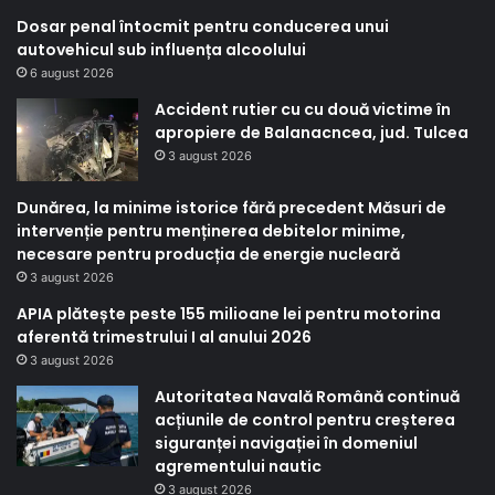
Dosar penal întocmit pentru conducerea unui
autovehicul sub influența alcoolului
6 august 2026
Accident rutier cu cu două victime în
apropiere de Balanacncea, jud. Tulcea
3 august 2026
Dunărea, la minime istorice fără precedent Măsuri de
intervenție pentru menținerea debitelor minime,
necesare pentru producția de energie nucleară
3 august 2026
APIA plătește peste 155 milioane lei pentru motorina
aferentă trimestrului I al anului 2026
3 august 2026
Autoritatea Navală Română continuă
acțiunile de control pentru creșterea
siguranței navigației în domeniul
agrementului nautic
3 august 2026