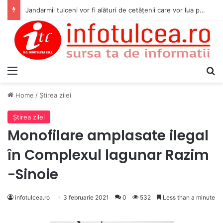
Jandarmii tulceni vor fi alături de cetățenii care vor lua parte la Festivalul Folk Țestos
Menu
S
Home
/
Ştirea zilei
Ştirea zilei
Monofilare amplasate ilegal
în Complexul lagunar Razim
-Sinoie
infotulcea.ro
3 februarie 2021
0
532
Less than a minute