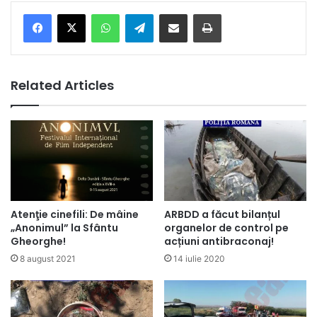
Facebook
X
WhatsApp
Telegram
Share via Email
Print
Related Articles
Atenţie cinefili: De mâine
ARBDD a făcut bilanțul
„Anonimul” la Sfântu
organelor de control pe
Gheorghe!
acțiuni antibraconaj!
8 august 2021
14 iulie 2020