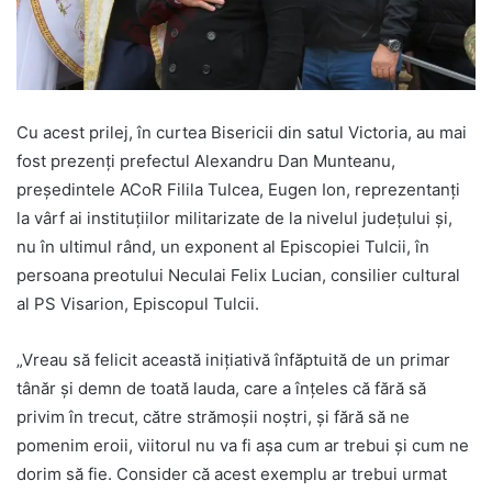
Cu acest prilej, în curtea Bisericii din satul Victoria, au mai
fost prezenți prefectul Alexandru Dan Munteanu,
președintele ACoR Filila Tulcea, Eugen Ion, reprezentanți
la vârf ai instituțiilor militarizate de la nivelul județului și,
nu în ultimul rând, un exponent al Episcopiei Tulcii, în
persoana preotului Neculai Felix Lucian, consilier cultural
al PS Visarion, Episcopul Tulcii.
„Vreau să felicit această inițiativă înfăptuită de un primar
tânăr și demn de toată lauda, care a înțeles că fără să
privim în trecut, către strămoșii noștri, și fără să ne
pomenim eroii, viitorul nu va fi așa cum ar trebui și cum ne
dorim să fie. Consider că acest exemplu ar trebui urmat