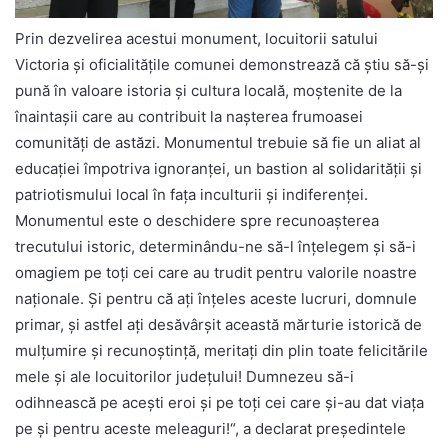
Prin dezvelirea acestui monument, locuitorii satului
Victoria și oficialitățile comunei demonstrează că știu să-și
pună în valoare istoria și cultura locală, moștenite de la
înaintașii care au contribuit la nașterea frumoasei
comunități de astăzi. Monumentul trebuie să fie un aliat al
educației împotriva ignoranței, un bastion al solidarității și
patriotismului local în fața inculturii și indiferenței.
Monumentul este o deschidere spre recunoașterea
trecutului istoric, determinându-ne să-l înțelegem și să-i
omagiem pe toți cei care au trudit pentru valorile noastre
naționale. Și pentru că ați înțeles aceste lucruri, domnule
primar, și astfel ați desăvârșit această mărturie istorică de
mulțumire și recunoștință, meritați din plin toate felicitările
mele și ale locuitorilor județului! Dumnezeu să-i
odihnească pe acești eroi și pe toți cei care și-au dat viața
pe și pentru aceste meleaguri!“, a declarat președintele