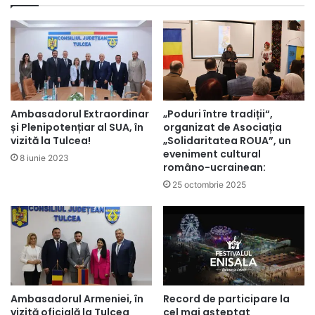
Ambasadorul Extraordinar
„Poduri între tradiții“,
și Plenipotențiar al SUA, în
organizat de Asociația
vizită la Tulcea!
„Solidaritatea ROUA”, un
eveniment cultural
8 iunie 2023
româno-ucrainean:
25 octombrie 2025
Ambasadorul Armeniei, în
Record de participare la
vizită oficială la Tulcea
cel mai așteptat