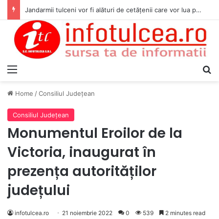
Jandarmii tulceni vor fi alături de cetățenii care vor lua parte la Festivalul Folk Țestos
Menu
S
Home
/
Consiliul Judeţean
Consiliul Judeţean
Monumentul Eroilor de la
Victoria, inaugurat în
prezența autorităților
județului
infotulcea.ro
21 noiembrie 2022
0
539
2 minutes read