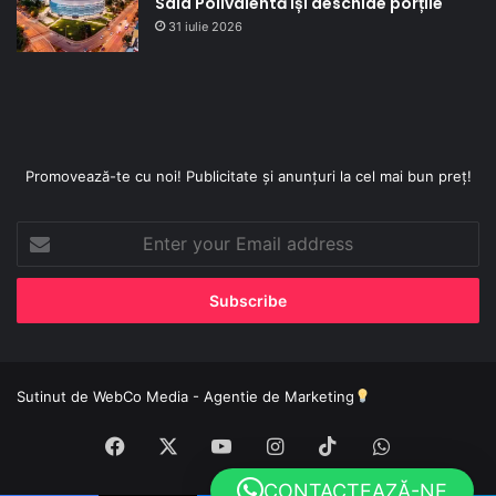
Sala Polivalentă își deschide porțile
31 iulie 2026
Promovează-te cu noi! Publicitate și anunțuri la cel mai bun preț!
Enter
your
Email
address
Sutinut de
WebCo Media - Agentie de Marketing
Facebook
X
YouTube
Instagram
TikTok
WhatsApp
CONTACTEAZĂ-NE