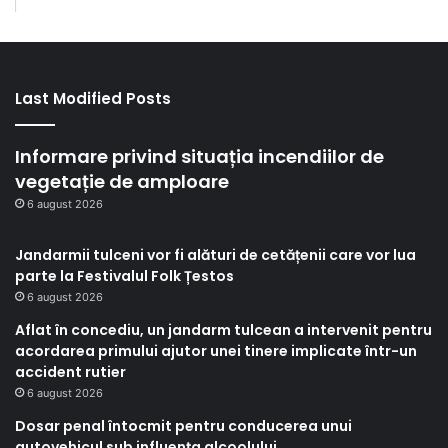
Last Modified Posts
Informare privind situația incendiilor de
vegetație de amploare
6 august 2026
Jandarmii tulceni vor fi alături de cetățenii care vor lua
parte la Festivalul Folk Țestos
6 august 2026
Aflat în concediu, un jandarm tulcean a intervenit pentru
acordarea primului ajutor unei tinere implicate într-un
accident rutier
6 august 2026
Dosar penal întocmit pentru conducerea unui
autovehicul sub influența alcoolului